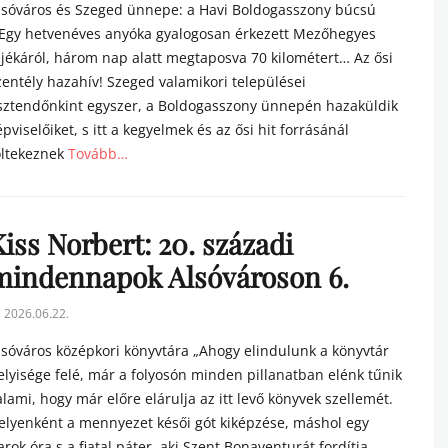
lsóváros és Szeged ünnepe: a Havi Boldogasszony búcsú
Egy hetvenéves anyóka gyalogosan érkezett Mezőhegyes
ájékáról, három nap alatt megtaposva 70 kilométert… Az ősi
zentély hazahív! Szeged valamikori települései
sztendőnkint egyszer, a Boldogasszony ünnepén hazaküldik
épviselőiket, s itt a kegyelmek és az ősi hit forrásánál
öltekeznek
Tovább…
tegories
iss Norbert: 20. századi
mindennapok Alsóvároson 6.
sted
2026.06.22.
n
lsóváros középkori könyvtára „Ahogy elindulunk a könyvtár
elyisége felé, már a folyosón minden pillanatban elénk tűnik
alami, hogy már előre elárulja az itt levő könyvek szellemét.
elyenként a mennyezet késői gót kiképzése, máshol egy
arok óra s a fiatal páter, aki Szent Bonaventurát fordítja