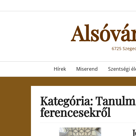
Skip
to
content
Alsóvá
6725 Szeged
Primary
Hírek
Miserend
Szentségi él
menu
Kategória:
Tanulmá
ferencesekről