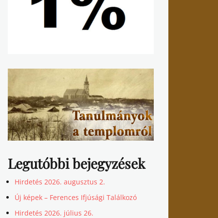
Legutóbbi bejegyzések
Hirdetés 2026. augusztus 2.
Új képek – Ferences Ifjúsági Találkozó
Hirdetés 2026. július 26.