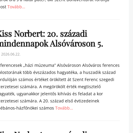
ost
Tovább…
tegories
iss Norbert: 20. századi
mindennapok Alsóvároson 5.
sted
2026.06.22.
n
 ferencesek „házi múzeuma” Alsóvároson Alsóváros ferences
olostorának több évszázados hagyatéka, a huszadik század
ordulóján számos értéket örökített át Szent Ferenc szegedi
zerzetesei számára. A megörökölt érték megtisztelő
agyaték, ugyanakkor jelentős kihívás és feladat a kor
zerzetesei számára. A 20. század első évtizedeinek
lébános-házfőnökei számos
Tovább…
tegories