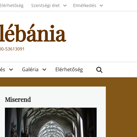
Elérhetőség
Szentségi élet
Elmélkedés
lébánia
000-53613091
Search
és
Galéria
Elérhetőség
Miserend