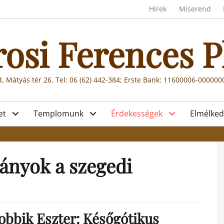
Header menu
Hírek
Miserend
rosi Ferences P
, Mátyás tér 26. Tel: 06 (62) 442-384; Erste Bank: 11600006-00000
et
Templomunk
Érdekességek
Elmélked
nyok a szegedi
Jobbik Eszter: Későgótikus