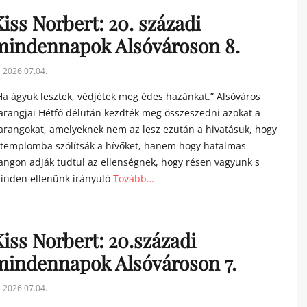
iss Norbert: 20. századi
mindennapok Alsóvároson 8.
sted
2026.07.04.
n
Ha ágyuk lesztek, védjétek meg édes hazánkat.” Alsóváros
arangjai Hétfő délután kezdték meg összeszedni azokat a
arangokat, amelyeknek nem az lesz ezután a hivatásuk, hogy
 templomba szólítsák a hívőket, hanem hogy hatalmas
angon adják tudtul az ellenségnek, hogy résen vagyunk s
inden ellenünk irányuló
Tovább…
tegories
Kiss Norbert: 20.századi
mindennapok Alsóvároson 7.
sted
2026.07.04.
n