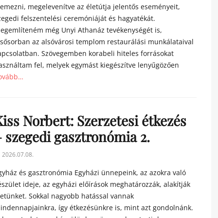
lemezni, megelevenítve az életútja jelentős eseményeit,
zegedi felszentelési ceremóniáját és hagyatékát.
egemlíteném még Unyi Athanáz tevékenységét is,
lsősorban az alsóvárosi templom restaurálási munkálataival
apcsolatban. Szövegemben korabeli hiteles forrásokat
asználtam fel, melyek egymást kiegészítve lenyűgözően
ovább…
tegories
iss Norbert: Szerzetesi étkezés
– szegedi gasztronómia 2.
sted
2026.07.08.
n
gyház és gasztronómia Egyházi ünnepeink, az azokra való
észület ideje, az egyházi előírások meghatározzák, alakítják
letünket. Sokkal nagyobb hatással vannak
indennapjainkra, így étkezésünkre is, mint azt gondolnánk.