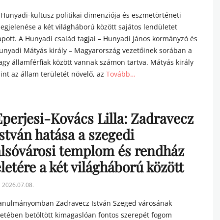
n
 Hunyadi-kultusz politikai dimenziója és eszmetörténeti
egjelenése a két világháború között sajátos lendületet
apott. A Hunyadi család tagjai – Hunyadi János kormányzó és
unyadi Mátyás király – Magyarország vezetőinek sorában a
agy államférfiak között vannak számon tartva. Mátyás király
int az állam területét növelő, az
Tovább…
tegories
Eperjesi-Kovács Lilla: Zadravecz
István hatása a szegedi
alsóvárosi templom és rendház
letére a két világháború között
sted
2026.07.08.
n
anulmányomban Zadravecz István Szeged városának
letében betöltött kimagaslóan fontos szerepét fogom