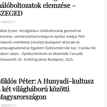
hálóboltozatok elemzése –
SZEGED
sted
2026.07.11.
n
obbik Eszter: Későgótikus hálóboltozatok geometriai
lemzése, szerkesztéstechnikája és építési módjai PhD
rtekezés melléklete [részlet] Budapesti Műszaki és
azdaságtudományi Egyetem Építészmérnöki Kar, Csonka Pál
oktori Iskola – Építésztörténeti és Műemléki Tanszék
émavezető: Dr. Krähling János Budapest, 2025.
tegories
Miklós Péter: A Hunyadi-kultusz
 két világháború közötti
Magyarországon
sted
2026.07.11.