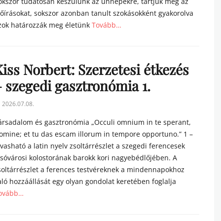
okszor tudatosan készülünk az ünnepekre, tartjuk meg az
lőírásokat, sokszor azonban tanult szokásokként gyakorolva
zok határozzák meg életünk
Tovább…
tegories
iss Norbert: Szerzetesi étkezés
– szegedi gasztronómia 1.
sted
2026.07.08.
n
ársadalom és gasztronómia „Occuli omnium in te sperant,
omine; et tu das escam illorum in tempore opportuno.” 1 –
lvasható a latin nyelv zsoltárrészlet a szegedi ferencesek
lsóvárosi kolostorának barokk kori nagyebédlőjében. A
soltárrészlet a ferences testvéreknek a mindennapokhoz
aló hozzáállását egy olyan gondolat keretében foglalja
ovább…
tegories