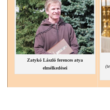
Zatykó László ferences atya
(t
elmélkedései