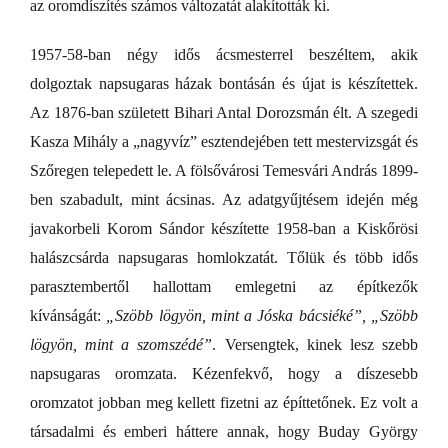
az oromdíszítés számos változatát alakították ki.
1957-58-ban négy idős ácsmesterrel beszéltem, akik
dolgoztak napsugaras házak bontásán és újat is készítettek.
Az 1876-ban született Bihari Antal Dorozsmán élt. A szegedi
Kasza Mihály a „nagyvíz” esztendejében tett mestervizsgát és
Szőregen telepedett le. A fölsővárosi Temesvári András 1899-
ben szabadult, mint ácsinas. Az adatgyűjtésem idején még
javakorbeli Korom Sándor készítette 1958-ban a Kiskőrösi
halászcsárda napsugaras homlokzatát. Tőlük és több idős
parasztembertől hallottam emlegetni az építkezők
kívánságát:
„Szöbb lögyön, mint a Jóska bácsiéké”, „Szöbb
lögyön, mint a szomszédé”
. Versengtek, kinek lesz szebb
napsugaras oromzata. Kézenfekvő, hogy a díszesebb
oromzatot jobban meg kellett fizetni az építtetőnek. Ez volt a
társadalmi és emberi háttere annak, hogy Buday György