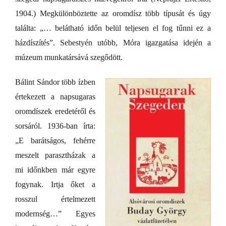
1904.) Megkülönböztette az oromdísz több típusát és úgy
találta: „… belátható időn belül teljesen el fog tűnni ez a
házdíszítés”. Sebestyén utóbb, Móra igazgatása idején a
múzeum munkatársává szegődött.
Bálint Sándor több ízben
értekezett a napsugaras
oromdíszek eredetéről és
sorsáról. 1936-ban írta:
„E barátságos, fehérre
meszelt parasztházak a
mi időnkben már egyre
fogynak. Irtja őket a
rosszul értelmezett
modernség…” Egyes