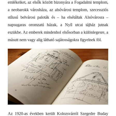
emlékeiket, az elsők között bizonyára a Fogadalmi templom,
a neobarokk városháza, az alsóvárosi templom, szecessziós
stílusú belvárosi paloták és – ha elsétáltak Alsóvárosra –
napsugaras oromzatú házak, a Nyíl utcai tájház jutnak
eszükbe. Az emberek mindenhol elsősorban a különlegesre, a
másutt nem vagy alig látható sajátosságokra figyelnek föl.
Az 1920-as években került Kolozsvárról Szegedre Buday