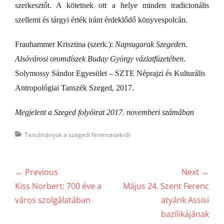
szerkesztőt. A kötetnek ott a helye minden tradicionális
szellemi és tárgyi érték iránt érdeklődő könyvespolcán.
Frauhammer Krisztina (szerk.):
Napsugarak Szegeden.
Alsóvárosi oromdíszek Buday György vázlatfüzetében
.
Solymossy Sándor Egyesület – SZTE Néprajzi és Kulturális
Antropológiai Tanszék Szeged, 2017.
Megjelent a Szeged folyóirat 2017. novemberi számában
Categories
Tanulmányok a szegedi ferencesekről
Bejegyzés
← Previous
Next →
navigáció
Previous
Next
Kiss Norbert: 700 éve a
Május 24. Szent Ferenc
post:
post:
város szolgálatában
atyánk Assisi
bazilikájának