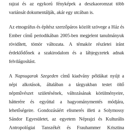
rajzai és az egykorú fényképek a deszkaoromzat több
variánsát dokumentálják, akár egy utcában is.
Az etnográfus és építész szerzőpáros közölt szövege a Ház és
Ember című periodikában 2005-ben megjelent tanulmányuk
rövidített, tömör változata. A témakör részletei iránt
érdeklődőnek a szakirodalom és a lábjegyzetek adnak
felvilágosítást.
A
Napsugarak Szegeden
című kiadvány példákat nyújt a
népi alkotások, általában a tárgyakban testet öltő
népművészet születésének, változásának körülményeire,
hátterére és egyúttal a hagyománymentés módjára,
lehetőségeire. Gondozásáért elismerés illeti a Solymossy
Sándor Egyesületet, az egyetem Néprajzi és Kulturális
Antropológiai Tanszékét és Frauhammer Krisztina