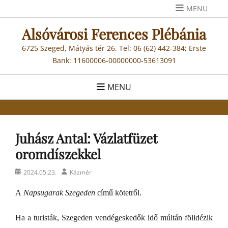
Skip
MENU
to
Alsóvárosi Ferences Plébánia
content
6725 Szeged, Mátyás tér 26. Tel: 06 (62) 442-384; Erste
Bank: 11600006-00000000-53613091
MENU
Juhász Antal: Vázlatfüzet
oromdíszekkel
Posted
Author
2024.05.23.
Kázmér
on
A
Napsugarak Szegeden
című kötetről.
Ha a turisták, Szegeden vendégeskedők idő múltán fölidézik