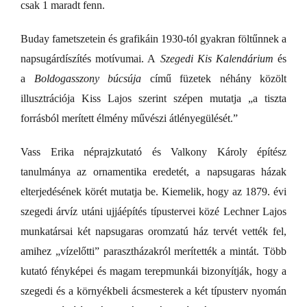
csak 1 maradt fenn.
Buday fametszetein és grafikáin 1930-tól gyakran föltűnnek a
napsugárdíszítés motívumai. A
Szegedi Kis Kalendárium
és
a
Boldogasszony búcsúja
című füzetek néhány közölt
illusztrációja Kiss Lajos szerint szépen mutatja „a tiszta
forrásból merített élmény művészi átlényegülését.”
Vass Erika néprajzkutató és Valkony Károly építész
tanulmánya az ornamentika eredetét, a napsugaras házak
elterjedésének körét mutatja be. Kiemelik, hogy az 1879. évi
szegedi árvíz utáni ujjáépítés típustervei közé Lechner Lajos
munkatársai két napsugaras oromzatú ház tervét vették fel,
amihez „vízelőtti” parasztházakról merítették a mintát. Több
kutató fényképei és magam terepmunkái bizonyítják, hogy a
szegedi és a környékbeli ácsmesterek a két típusterv nyomán