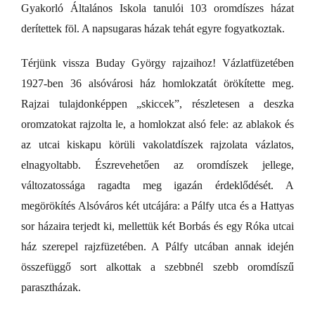
Gyakorló Általános Iskola tanulói 103 oromdíszes házat
derítettek föl. A napsugaras házak tehát egyre fogyatkoztak.
Térjünk vissza Buday György rajzaihoz! Vázlatfüzetében
1927-ben 36 alsóvárosi ház homlokzatát örökítette meg.
Rajzai tulajdonképpen „skiccek”, részletesen a deszka
oromzatokat rajzolta le, a homlokzat alsó fele: az ablakok és
az utcai kiskapu körüli vakolatdíszek rajzolata vázlatos,
elnagyoltabb. Észrevehetően az oromdíszek jellege,
változatossága ragadta meg igazán érdeklődését. A
megörökítés Alsóváros két utcájára: a Pálfy utca és a Hattyas
sor házaira terjedt ki, mellettük két Borbás és egy Róka utcai
ház szerepel rajzfüzetében. A Pálfy utcában annak idején
összefüggő sort alkottak a szebbnél szebb oromdíszű
parasztházak.