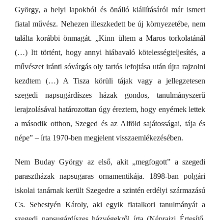
György, a helyi lapokból és önálló kiállításáról már ismert
fiatal művész. Nehezen illeszkedett be új környezetébe, nem
találta korábbi önmagát. „Kinn ültem a Maros torkolatánál
(…) Itt történt, hogy annyi hiábavaló kötelességteljesítés, a
művészet iránti sóvárgás oly tartós lefojtása után újra rajzolni
kezdtem (…) A Tisza körüli tájak vagy a jellegzetesen
szegedi napsugárdíszes házak gondos, tanulmányszerű
lerajzolásával határozottan úgy éreztem, hogy enyémek lettek
a második otthon, Szeged és az Alföld sajátosságai, tája és
népe” – írta 1970-ben megjelent visszaemlékezésében.
Nem Buday György az első, akit „megfogott” a szegedi
parasztházak napsugaras ornamentikája. 1898-ban polgári
iskolai tanárnak került Szegedre a szintén erdélyi származású
Cs. Sebestyén Károly, aki egyik fiatalkori tanulmányát a
szegedi napsugárdíszes házvégekről írta (Néprajzi Értesítő,