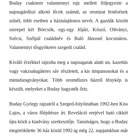
Buday csaknem valamennyi rajz mellett följegyezte a
napsugárdíszt alkotó lécek számát, az oromzat festésének
színét, több esetben a háztulajdonos nevét. A gazdák között
szerepel két Börcsök, egy-egy Jójárt, Kószó, Oltványi,
Szécsi, Szélpál családnév és Baló Jánosné kocsmáros.
Valamennyi tősgyökeres szegedi család.
Kiváló érzékkel rajzolta meg a napsugarak alatti un. kazettás
vagy vakzsalugáteres sáv részleteit, a kis timpanonokat és a
mintafaragványokat. Több oromdíszes házról fénykép is
készült, melyeket a Buday hagyaték őriz.
Buday György rajzairól a Szeged-folyóiratban 1992-ben Kiss
Lajos, a város főépítésze írt. Reveláció erejével ható cikkét
újra közli a kiadvány szerkesztője. Tanulságos, hogy a Buday
megörökítette 36 ház közül 1992-ig még 22, napjainkban már