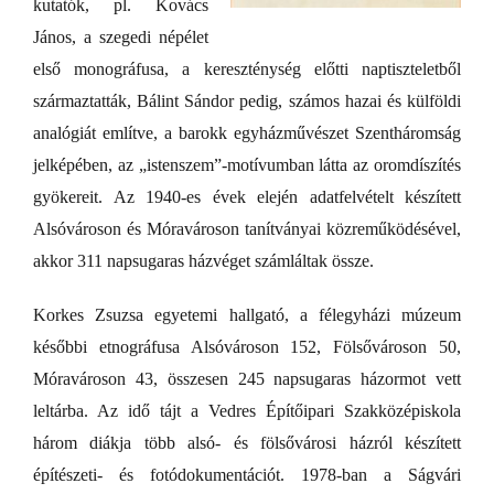
kutatók, pl. Kovács
János, a szegedi népélet
első monográfusa, a kereszténység előtti naptiszteletből
származtatták, Bálint Sándor pedig, számos hazai és külföldi
analógiát említve, a barokk egyházművészet Szentháromság
jelképében, az „istenszem”-motívumban látta az oromdíszítés
gyökereit. Az 1940-es évek elején adatfelvételt készített
Alsóvároson és Móravároson tanítványai közreműködésével,
akkor 311 napsugaras házvéget számláltak össze.
Korkes Zsuzsa egyetemi hallgató, a félegyházi múzeum
későbbi etnográfusa Alsóvároson 152, Fölsővároson 50,
Móravároson 43, összesen 245 napsugaras házormot vett
leltárba. Az idő tájt a Vedres Építőipari Szakközépiskola
három diákja több alsó- és fölsővárosi házról készített
építészeti- és fotódokumentációt. 1978-ban a Ságvári