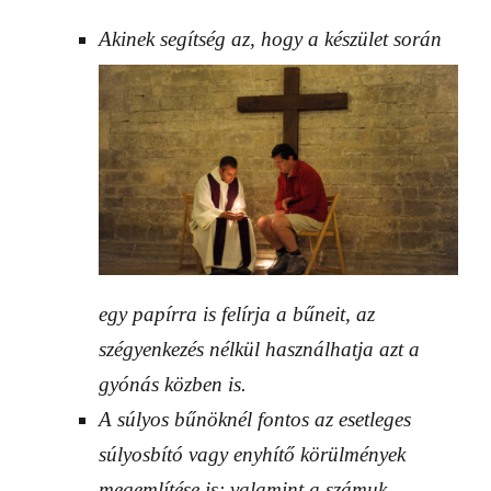
Aki
nek segítség az, hogy a készület során
egy papírra is felírja a bűneit, az
szégyenkezés nélkül használhatja azt a
gyónás közben is.
A súlyos bűnöknél fontos az esetleges
súlyosbító vagy enyhítő körülmények
megemlítése is; valamint a számuk,