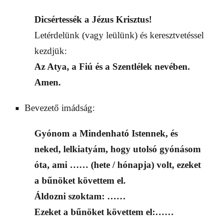
Dicsértessék a Jézus Krisztus!
Letérdelünk (vagy leülünk) és keresztvetéssel
kezdjük:
Az Atya, a Fiú és a Szentlélek nevében.
Amen.
Bevezető imádság:
Gyónom a Mindenható Istennek, és
neked, lelkiatyám,
hogy utolsó gyónásom
óta,
ami …… (hete / hónapja) volt, ezeket
a bűnöket követtem el.
Áldozni szoktam: ……
Ezeket a bűnöket követtem el:……