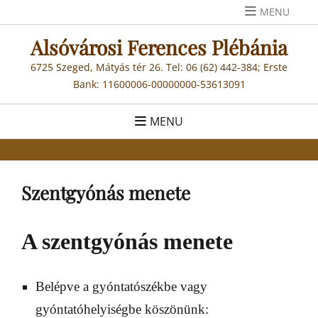
Skip
MENU
to
Alsóvárosi Ferences Plébánia
content
6725 Szeged, Mátyás tér 26. Tel: 06 (62) 442-384; Erste
Bank: 11600006-00000000-53613091
MENU
Szentgyónás menete
A szentgyónás menete
Belépve a gyóntatószékbe vagy
gyóntatóhelyiségbe köszönünk: