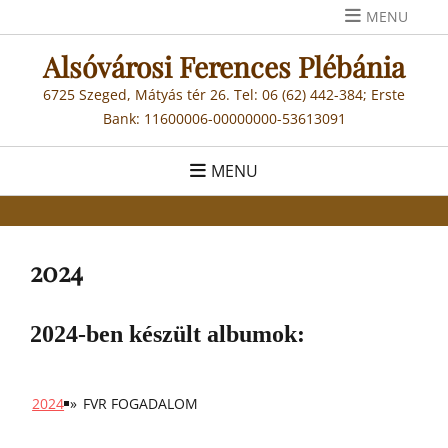
Skip
MENU
to
Alsóvárosi Ferences Plébánia
content
6725 Szeged, Mátyás tér 26. Tel: 06 (62) 442-384; Erste
Bank: 11600006-00000000-53613091
MENU
2024
2024-ben készült albumok:
2024
»
FVR FOGADALOM