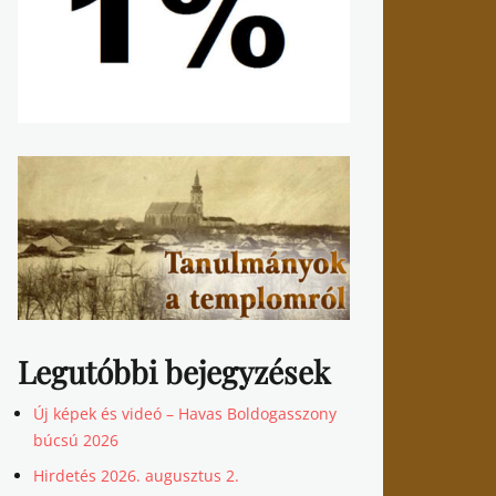
Legutóbbi bejegyzések
Új képek és videó – Havas Boldogasszony
búcsú 2026
Hirdetés 2026. augusztus 2.