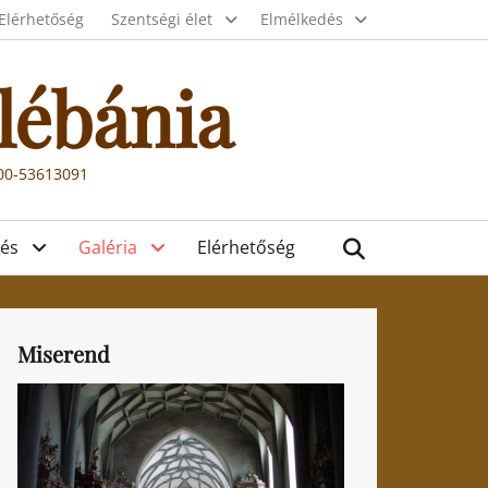
Elérhetőség
Szentségi élet
Elmélkedés
lébánia
000-53613091
Search
és
Galéria
Elérhetőség
Miserend