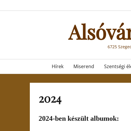
Skip
to
content
Alsóvá
6725 Szeged
Primary
Hírek
Miserend
Szentségi él
menu
2024
2024-ben készült albumok: