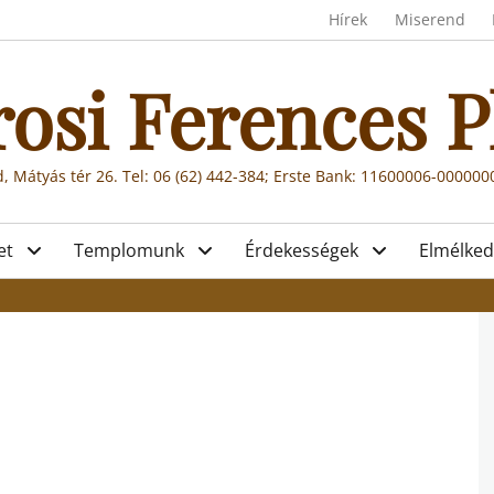
Header menu
Hírek
Miserend
rosi Ferences P
, Mátyás tér 26. Tel: 06 (62) 442-384; Erste Bank: 11600006-00000
et
Templomunk
Érdekességek
Elmélked