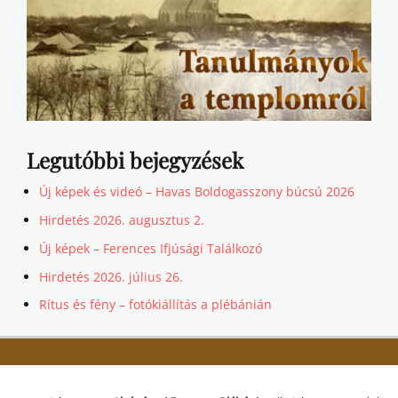
Legutóbbi bejegyzések
Új képek és videó – Havas Boldogasszony búcsú 2026
Hirdetés 2026. augusztus 2.
Új képek – Ferences Ifjúsági Találkozó
Hirdetés 2026. július 26.
Rítus és fény – fotókiállítás a plébánián