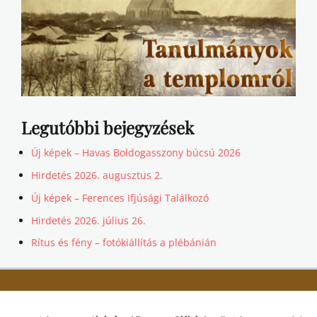
Legutóbbi bejegyzések
Új képek – Havas Boldogasszony búcsú 2026
Hirdetés 2026. augusztus 2.
Új képek – Ferences Ifjúsági Találkozó
Hirdetés 2026. július 26.
Rítus és fény – fotókiállítás a plébánián