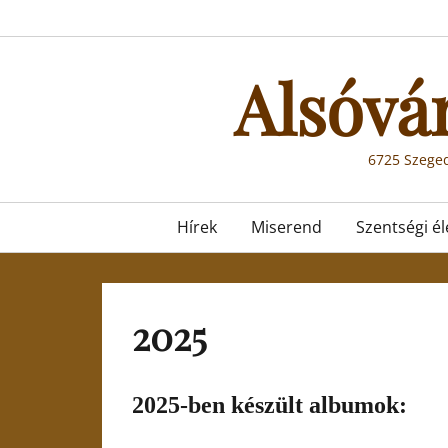
Skip
to
content
Alsóvá
6725 Szeged
Primary
Hírek
Miserend
Szentségi él
menu
2025
2025-ben készült albumok: