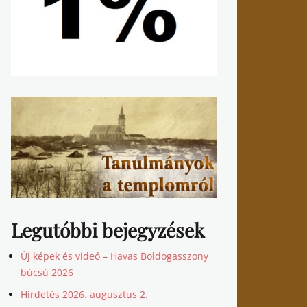
Legutóbbi bejegyzések
Új képek és videó – Havas Boldogasszony
búcsú 2026
Hirdetés 2026. augusztus 2.