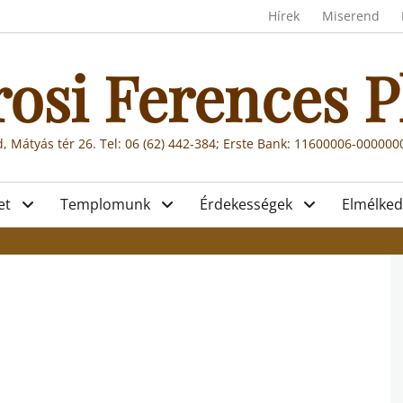
Header menu
Hírek
Miserend
rosi Ferences P
, Mátyás tér 26. Tel: 06 (62) 442-384; Erste Bank: 11600006-00000
et
Templomunk
Érdekességek
Elmélked