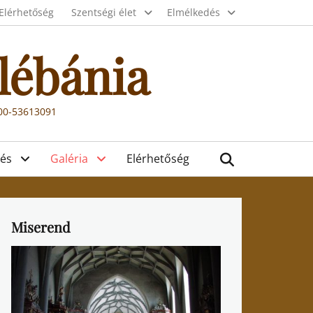
Elérhetőség
Szentségi élet
Elmélkedés
lébánia
000-53613091
Search
és
Galéria
Elérhetőség
Miserend