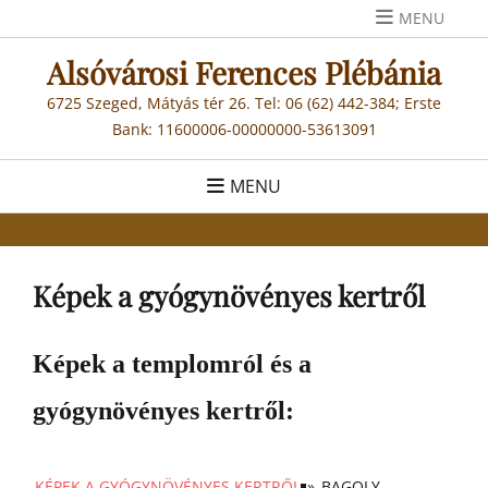
Skip
MENU
to
Alsóvárosi Ferences Plébánia
content
6725 Szeged, Mátyás tér 26. Tel: 06 (62) 442-384; Erste
Bank: 11600006-00000000-53613091
MENU
Képek a gyógynövényes kertről
Képek a templomról és a
gyógynövényes kertről:
KÉPEK A GYÓGYNÖVÉNYES KERTRŐL
»
BAGOLY