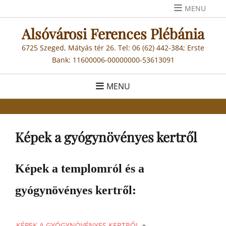
Skip
MENU
to
Alsóvárosi Ferences Plébánia
content
6725 Szeged, Mátyás tér 26. Tel: 06 (62) 442-384; Erste
Bank: 11600006-00000000-53613091
MENU
Képek a gyógynövényes kertről
Képek a templomról és a
gyógynövényes kertről:
KÉPEK A GYÓGYNÖVÉNYES KERTRŐL
»