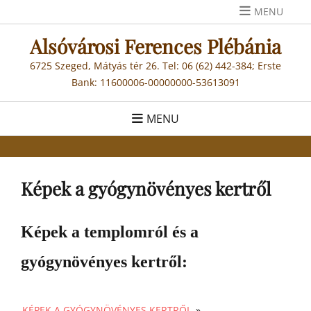
Skip
MENU
to
Alsóvárosi Ferences Plébánia
content
6725 Szeged, Mátyás tér 26. Tel: 06 (62) 442-384; Erste
Bank: 11600006-00000000-53613091
MENU
Képek a gyógynövényes kertről
Képek a templomról és a
gyógynövényes kertről:
KÉPEK A GYÓGYNÖVÉNYES KERTRŐL
»