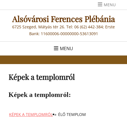
Skip
MENU
to
Alsóvárosi Ferences Plébánia
content
6725 Szeged, Mátyás tér 26. Tel: 06 (62) 442-384; Erste
Bank: 11600006-00000000-53613091
MENU
Képek a templomról
Képek a templomról:
KÉPEK A TEMPLOMRÓL
»
ÉLŐ TEMPLOM