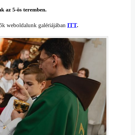
ak
az 5-ös teremben
.
tők weboldalunk galériájában
ITT
.