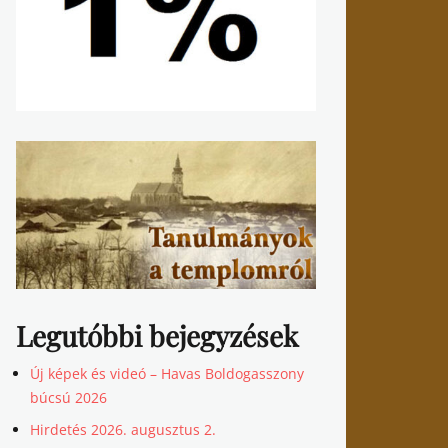
Legutóbbi bejegyzések
Új képek és videó – Havas Boldogasszony
búcsú 2026
Hirdetés 2026. augusztus 2.