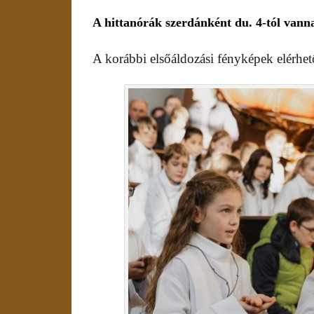
A hittanórák szerdánként du. 4-tól
vann
A korábbi elsőáldozási fényképek elérhe