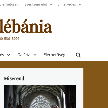
Elérhetőség
Szentségi élet
Elmélkedés
lébánia
000-53613091
Search
és
Galéria
Elérhetőség
Miserend