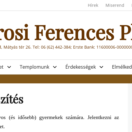
Header menu
Hírek
Miserend
rosi Ferences P
, Mátyás tér 26. Tel: 06 (62) 442-384; Erste Bank: 11600006-00000
et
Templomunk
Érdekességek
Elmélked
zítés
yos (és idősebb) gyermekek számára
.
Jelentkezni az
et
.