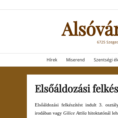
Skip
to
content
Alsóvá
6725 Szeged
Primary
Hírek
Miserend
Szentségi él
menu
Elsőáldozási felkés
Elsőáldozási felkészítést
indult
3. osztál
irodában
vagy
Gilice Attila
hitoktatónál leh