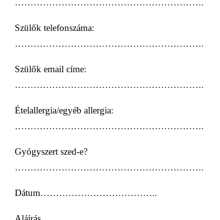
…………………………………………………….
Szülők telefonszáma:
…………………………………………………….
Szülők email címe:
…………………………………………………….
Ételallergia/egyéb allergia:
…………………………………………………….
Gyógyszert szed-e?
…………………………………………………….
Dátum………………………………..
Aláírás……………………………………………