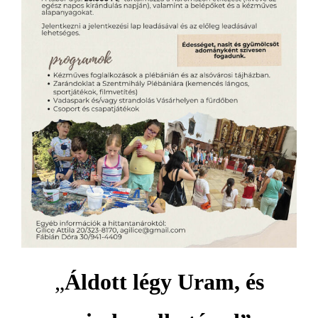
„
Áldott légy Uram, és