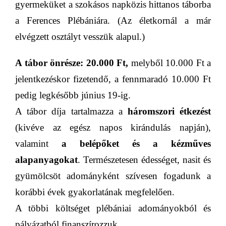
gyermeküket a szokásos
napközis hittanos táborba
a Ferences Plébániára. (Az életkornál a már
elvégzett osztályt vesszük alapul.)
A tábor önrésze: 20.000 Ft,
melyből 10.000 Ft a
jelentkezéskor fizetendő, a fennmaradó 10.000 Ft
pedig legkésőbb június 19-ig.
A tábor díja tartalmazza a
háromszori étkezést
(kivéve az egész napos kirándulás napján),
valamint
a belépőket és a kézműves
alapanyagokat
. Természetesen édességet, nasit és
gyümölcsöt adományként szívesen fogadunk a
korábbi évek gyakorlatának megfelelően.
A többi költséget plébániai adományokból és
pályázatból finanszírozzuk.