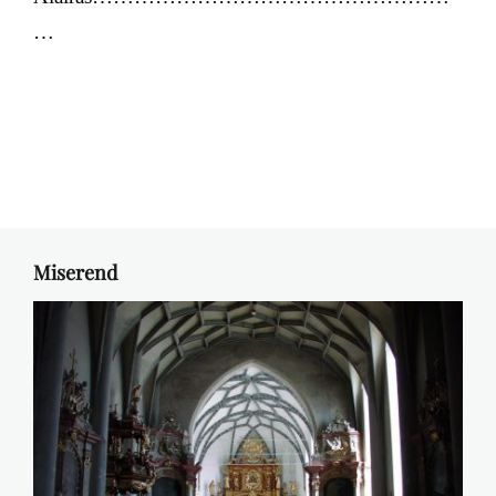
…
Miserend