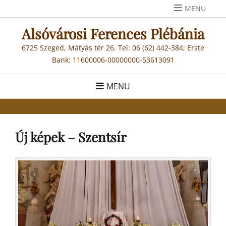
Skip
MENU
to
Alsóvárosi Ferences Plébánia
content
6725 Szeged, Mátyás tér 26. Tel: 06 (62) 442-384; Erste
Bank: 11600006-00000000-53613091
MENU
Új képek – Szentsír