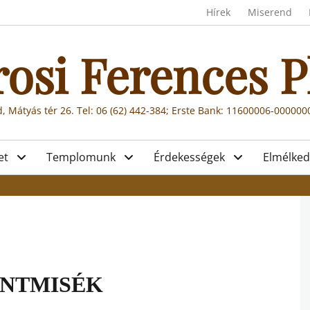
Header menu
Hírek
Miserend
rosi Ferences P
, Mátyás tér 26. Tel: 06 (62) 442-384; Erste Bank: 11600006-00000
et
Templomunk
Érdekességek
Elmélked
ENTMISÉK