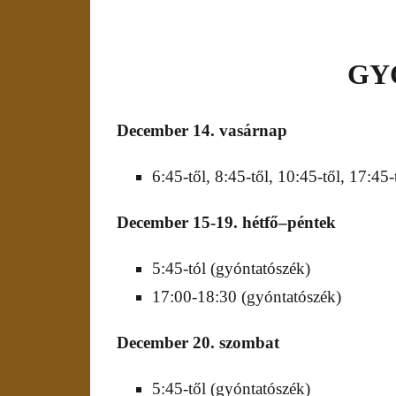
GY
December 1
4
.
vasárnap
6:45-től, 8:45-től, 10:45-től, 17:45-
D
ecember 1
5
-19
.
hétfő
–
péntek
5:45-tól (gyóntatószék)
17:00-18:30 (gyóntatószék)
December
20
.
szombat
5:45-től (gyóntatószék)