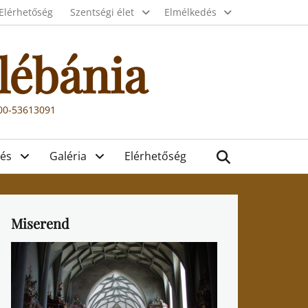
Elérhetőség
Szentségi élet
Elmélkedés
lébánia
000-53613091
Search
és
Galéria
Elérhetőség
Miserend