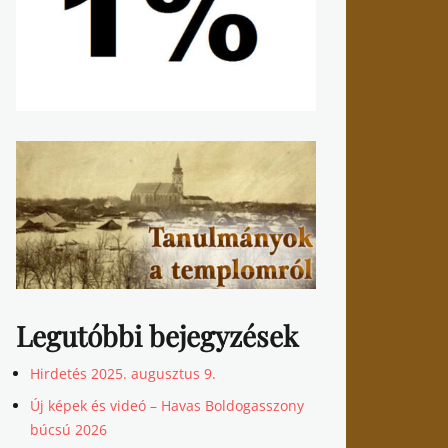
Legutóbbi bejegyzések
Hirdetés 2025. augusztus 9.
Új képek és videó – Havas Boldogasszony
búcsú 2026