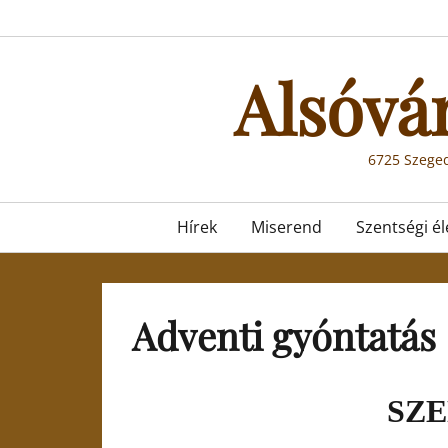
Skip
to
content
Alsóvá
6725 Szeged
Primary
Hírek
Miserend
Szentségi él
menu
Adventi gyóntatás
SZ