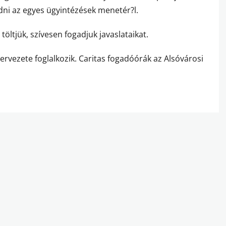
dni az egyes ügyintézések menetér?l.
öltjük, szívesen fogadjuk javaslataikat.
zervezete foglalkozik. Caritas fogadóórák az Alsóvárosi