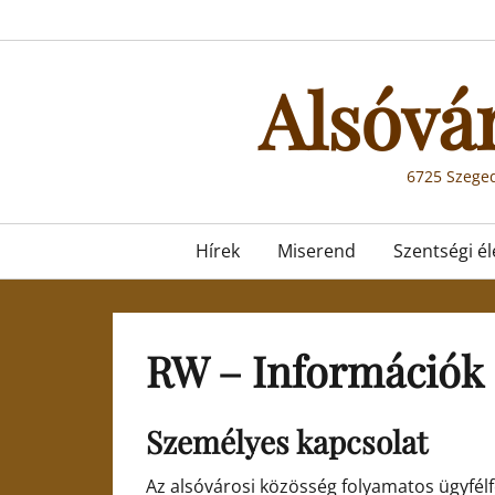
Skip
to
content
Alsóvá
6725 Szeged
Primary
Hírek
Miserend
Szentségi él
menu
RW – Információk
Személyes kapcsolat
Az alsóvárosi közösség folyamatos ügyfélf