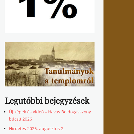
Legutóbbi bejegyzések
Új képek és videó – Havas Boldogasszony
búcsú 2026
Hirdetés 2026. augusztus 2.