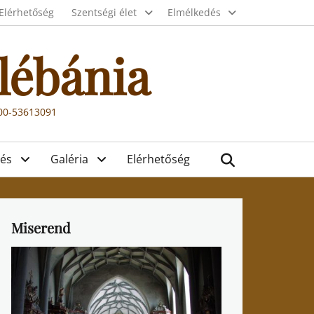
Elérhetőség
Szentségi élet
Elmélkedés
lébánia
000-53613091
Search
és
Galéria
Elérhetőség
Miserend