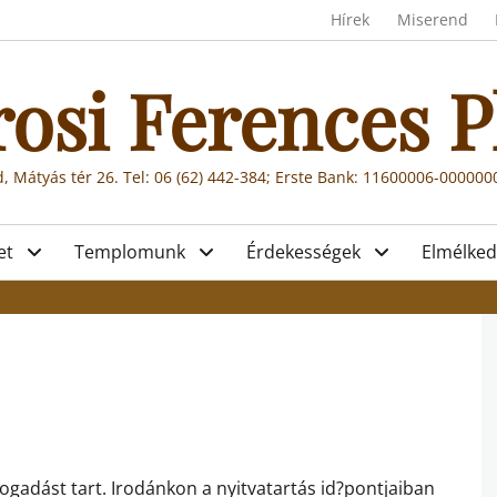
Header menu
Hírek
Miserend
rosi Ferences P
, Mátyás tér 26. Tel: 06 (62) 442-384; Erste Bank: 11600006-00000
et
Templomunk
Érdekességek
Elmélked
ogadást tart. Irodánkon a nyitvatartás id?pontjaiban