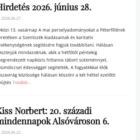
irdetés 2026. június 28.
sted
2026.06.27.
n
vközi 13. vasárnap A mai perselyadományokat a Péterfillérek
eretében a Szentszék kiadásainak és karitatív
evékenységének segítésére fogjuk továbbí­tani. Hálásan
öszönjük mindazoknak, akik a hétfőtől péntekig
egrendezett napközis hittanos tábort süteménnyel,
yümölccsel édességgel segítették. A fogyatékkal élők
iszavirág közössége hálásan köszöni a két héttel ezelőtti
yűjtés
Tovább…
tegories
iss Norbert: 20. századi
mindennapok Alsóvároson 6.
sted
2026.06.22.
n