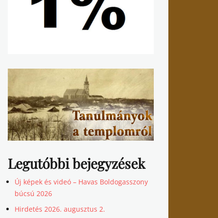
Legutóbbi bejegyzések
Új képek és videó – Havas Boldogasszony
búcsú 2026
Hirdetés 2026. augusztus 2.