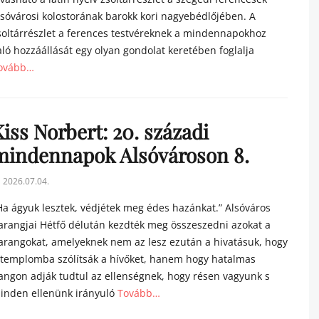
lsóvárosi kolostorának barokk kori nagyebédlőjében. A
soltárrészlet a ferences testvéreknek a mindennapokhoz
aló hozzáállását egy olyan gondolat keretében foglalja
ovább…
tegories
iss Norbert: 20. századi
mindennapok Alsóvároson 8.
sted
2026.07.04.
n
Ha ágyuk lesztek, védjétek meg édes hazánkat.” Alsóváros
arangjai Hétfő délután kezdték meg összeszedni azokat a
arangokat, amelyeknek nem az lesz ezután a hivatásuk, hogy
 templomba szólítsák a hívőket, hanem hogy hatalmas
angon adják tudtul az ellenségnek, hogy résen vagyunk s
inden ellenünk irányuló
Tovább…