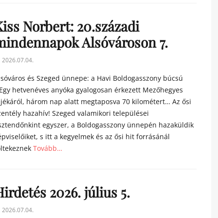
tegories
Kiss Norbert: 20.századi
mindennapok Alsóvároson 7.
sted
2026.07.04.
n
lsóváros és Szeged ünnepe: a Havi Boldogasszony búcsú
Egy hetvenéves anyóka gyalogosan érkezett Mezőhegyes
ájékáról, három nap alatt megtaposva 70 kilométert… Az ősi
zentély hazahív! Szeged valamikori települései
sztendőnkint egyszer, a Boldogasszony ünnepén hazaküldik
épviselőiket, s itt a kegyelmek és az ősi hit forrásánál
öltekeznek
Tovább…
tegories
irdetés 2026. július 5.
sted
2026.07.04.