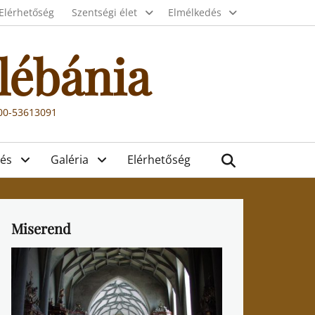
Elérhetőség
Szentségi élet
Elmélkedés
lébánia
000-53613091
Search
és
Galéria
Elérhetőség
Miserend