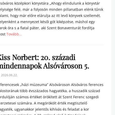
lsóváros középkori könyvtára „Ahogy elindulunk a könyvtár
elyisége felé, már a folyosón minden pillanatban elénk tűnik
alami, hogy már előre elárulja az itt levő könyvek szellemét.
elyenként a mennyezet késői gót kiképzése, máshol egy
arok óra s a fiatal páter, aki Szent Bonaventurát fordítja
ost
Tovább…
tegories
iss Norbert: 20. századi
mindennapok Alsóvároson 5.
sted
2026.06.22.
n
 ferencesek „házi múzeuma” Alsóvároson Alsóváros ferences
olostorának több évszázados hagyatéka, a huszadik század
ordulóján számos értéket örökített át Szent Ferenc szegedi
zerzetesei számára. A megörökölt érték megtisztelő
agyaték, ugyanakkor jelentős kihívás és feladat a kor