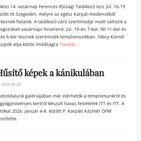
n
vközi 14. vasárnap Ferences Ifjúsági Találkozó lesz júl. 16-19
özött itt Szegeden, melyre az egész Kárpát-medencéből
rkeznek fiatalok. A találkozó záró szentmiséje miatt változik a
egszokott vasárnapi miserend: júl. 19-én 7-kor, fél 11-kor és
ste 6-kor lesznek szentmisék templomunkban. Fábry Kornél
üspök atya közös imádságra
Tovább…
tegories
Hűsítő képek a kánikulában
sted
2026.06.28.
n
eboldalunk galériájában már elérhetők a templomunkról és
 gyógynövényes kertről készült havas felvételek ITT és ITT. A
otókat 2026. január 4-8. között P. Kárpáti Kázmér OFM
észítette.
tegories