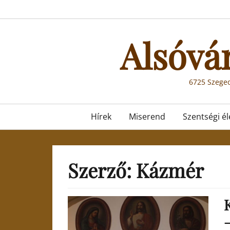
Skip
to
content
Alsóvá
6725 Szeged
Primary
Hírek
Miserend
Szentségi él
menu
Szerző:
Kázmér
K