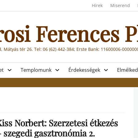
Header menu
Hírek
Miserend
rosi Ferences P
, Mátyás tér 26. Tel: 06 (62) 442-384; Erste Bank: 11600006-00000
et
Templomunk
Érdekességek
Elmélked
iss Norbert: Szerzetesi étkezés
– szegedi gasztronómia 2.