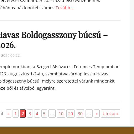
zerzetesei számára. A 20. század első évtizedeinek
lébános-házfőnökei számos
Tovább…
tegories
Havas Boldogasszony búcsú –
2026.
sted
2026.06.22.
n
emplomunkban, a Szeged-Alsóvárosi Ferences Templomban
026. augusztus 1-2-án, szombat-vasárnap lesz a Havas
oldogasszony búcsú, melyre szeretettel várunk mindenkit
özelből és távolból egyaránt.
tegories
al
«
1
2
3
4
5
...
10
20
30
...
»
Utolsó »