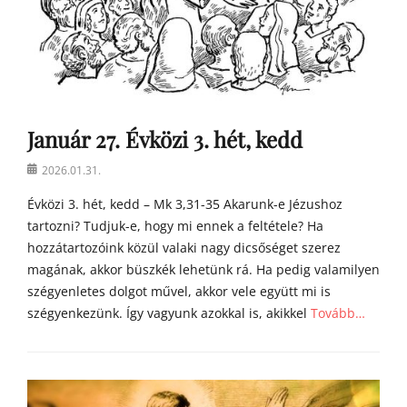
Január 27. Évközi 3. hét, kedd
Posted
2026.01.31.
on
Évközi 3. hét, kedd – Mk 3,31-35 Akarunk-e Jézushoz
tartozni? Tudjuk-e, hogy mi ennek a feltétele? Ha
hozzátartozóink közül valaki nagy dicsőséget szerez
magának, akkor büszkék lehetünk rá. Ha pedig valamilyen
szégyenletes dolgot művel, akkor vele együtt mi is
szégyenkezünk. Így vagyunk azokkal is, akikkel
Tovább…
Categories
Á
g