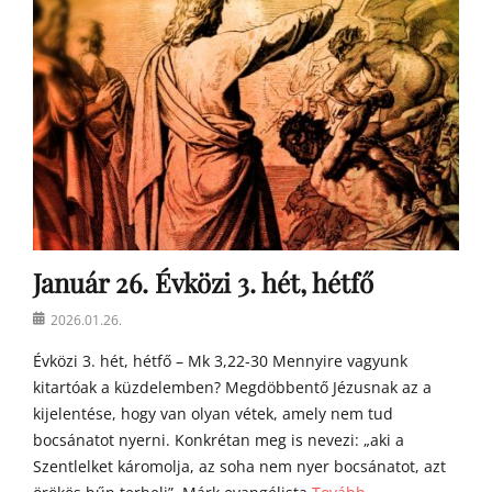
o
s
t
o
n
a
t
y
a
h
o
m
Január 26. Évközi 3. hét, hétfő
í
l
Posted
2026.01.26.
i
on
á
Évközi 3. hét, hétfő – Mk 3,22-30 Mennyire vagyunk
i
kitartóak a küzdelemben? Megdöbbentő Jézusnak az a
kijelentése, hogy van olyan vétek, amely nem tud
bocsánatot nyerni. Konkrétan meg is nevezi: „aki a
Szentlelket káromolja, az soha nem nyer bocsánatot, azt