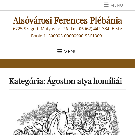
Skip
MENU
to
Alsóvárosi Ferences Plébánia
content
6725 Szeged, Mátyás tér 26. Tel: 06 (62) 442-384; Erste
Bank: 11600006-00000000-53613091
MENU
Kategória:
Ágoston atya homíliái