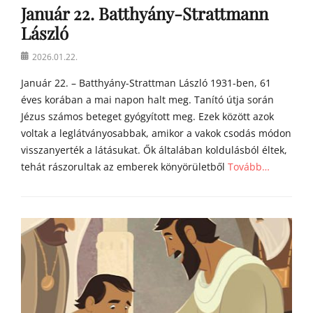
Január 22. Batthyány-Strattmann
í
l
László
i
á
Posted
2026.01.22.
i
on
Január 22. – Batthyány-Strattman László 1931-ben, 61
éves korában a mai napon halt meg. Tanító útja során
Jézus számos beteget gyógyított meg. Ezek között azok
voltak a leglátványosabbak, amikor a vakok csodás módon
visszanyerték a látásukat. Ők általában koldulásból éltek,
tehát rászorultak az emberek könyörületből
Tovább…
Categories
Á
g
o
s
t
o
n