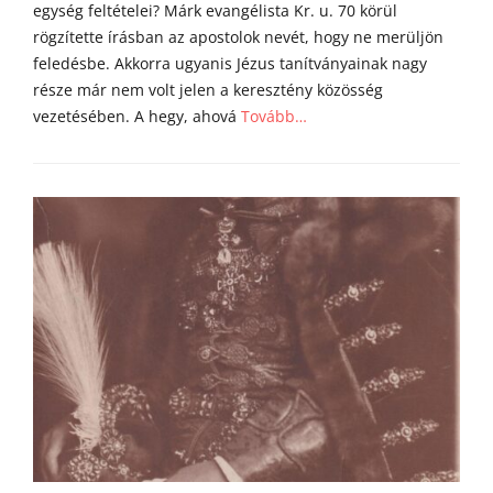
egység feltételei? Márk evangélista Kr. u. 70 körül
rögzítette írásban az apostolok nevét, hogy ne merüljön
feledésbe. Akkorra ugyanis Jézus tanítványainak nagy
része már nem volt jelen a keresztény közösség
vezetésében. A hegy, ahová
Tovább…
Categories
Á
g
o
s
t
o
n
a
t
y
a
h
o
m