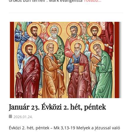
örökös bűn terheli”. Márk evangélista
Tovább…
Categories
Á
g
o
s
t
o
n
a
t
y
a
h
o
m
Január 23. Évközi 2. hét, péntek
í
l
Posted
2026.01.24.
i
on
á
Évközi 2. hét, péntek – Mk 3,13-19 Melyek a Jézussal való
i