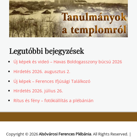
Legutóbbi bejegyzések
Új képek és videó – Havas Boldogasszony búcsú 2026
Hirdetés 2026. augusztus 2.
Új képek – Ferences Ifjúsági Találkozó
Hirdetés 2026. július 26.
Rítus és fény – fotókiállítás a plébánián
Copyright © 2026
Alsóvárosi Ferences Plébánia
. All Rights Reserved. |