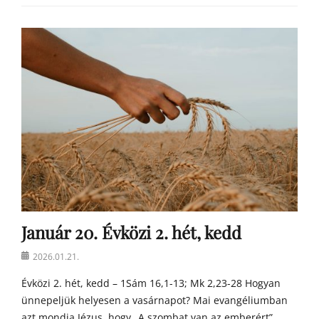
Categories
Á
g
o
s
t
o
n
a
t
y
a
h
o
m
Január 20. Évközi 2. hét, kedd
í
l
Posted
2026.01.21.
i
on
á
Évközi 2. hét, kedd – 1Sám 16,1-13; Mk 2,23-28 Hogyan
i
ünnepeljük helyesen a vasárnapot? Mai evangéliumban
azt mondja Jézus, hogy „A szombat van az emberért”.