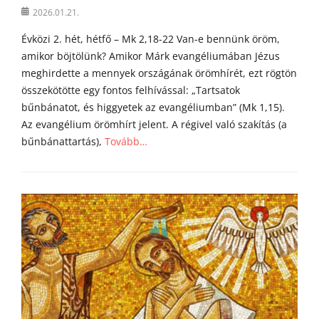
l
Posted
2026.01.21.
i
on
á
Évközi 2. hét, hétfő – Mk 2,18-22 Van-e bennünk öröm,
i
amikor böjtölünk? Amikor Márk evangéliumában Jézus
meghirdette a mennyek országának örömhírét, ezt rögtön
összekötötte egy fontos felhívással: „Tartsatok
bűnbánatot, és higgyetek az evangéliumban” (Mk 1,15).
Az evangélium örömhírt jelent. A régivel való szakítás (a
bűnbánattartás),
Tovább…
Categories
Á
g
o
s
t
o
n
a
t