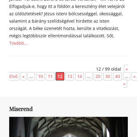
Elfogadjuk-e, hogy itt a földön a keresztény élet velejárói
az üldöztetések? Jézus isteni bölcsességgel, okossággal,
valamint a bárány szelídségével hirdette az Isten
országát. A béke üzenetét hozta, kerülte a vitatkozást,
mégis legtöbbször ellentmondással találkozott. Sőt,
Tovább…
Categories
Á
12 / 99 oldal
«
g
o
Első
«
...
10
11
12
13
14
...
20
30
40
...
»
s
»
t
o
n
a
Miserend
t
y
a
h