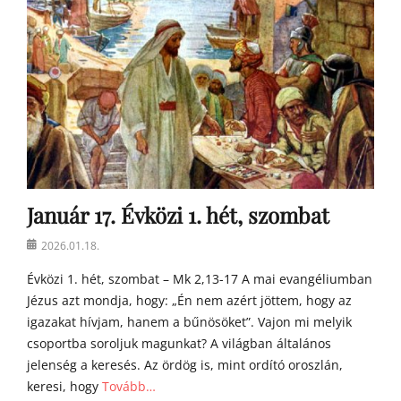
s
t
o
n
a
t
y
a
h
o
m
Január 17. Évközi 1. hét, szombat
í
l
Posted
2026.01.18.
i
on
á
Évközi 1. hét, szombat – Mk 2,13-17 A mai evangéliumban
i
Jézus azt mondja, hogy: „Én nem azért jöttem, hogy az
igazakat hívjam, hanem a bűnösöket”. Vajon mi melyik
csoportba soroljuk magunkat? A világban általános
jelenség a keresés. Az ördög is, mint ordító oroszlán,
keresi, hogy
Tovább…