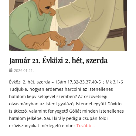
a
t
y
a
h
o
m
í
l
i
Január 21. Évközi 2. hét, szerda
á
Posted
i
2026.01.21.
on
Évközi 2. hét, szerda – 1Sám 17,32-33.37.40-51; Mk 3,1-6
Tudjuk-e, hogyan érdemes harcolni az istenellenes
hatalom képviselőjével szemben? Az ószövetségi
olvasmányban az Istent gyalázó, Istennel együtt Dávidot
is átkozó, valamint fenyegető Góliát minden istenellenes
hatalom jelképe. Saul király pedig a csupán földi
erőviszonyokat mérlegelő ember
Tovább…