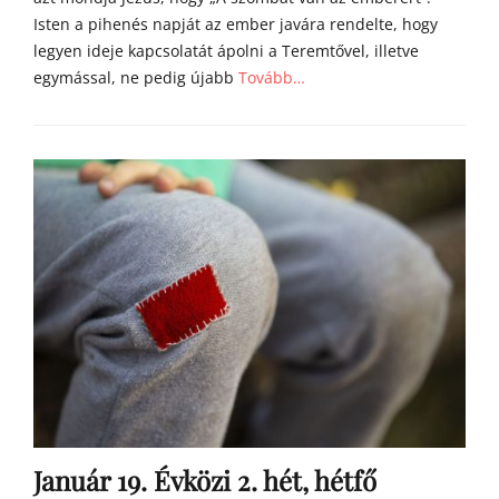
Isten a pihenés napját az ember javára rendelte, hogy
legyen ideje kapcsolatát ápolni a Teremtővel, illetve
egymással, ne pedig újabb
Tovább…
Categories
Á
g
o
s
t
o
n
a
t
y
a
h
o
m
Január 19. Évközi 2. hét, hétfő
í