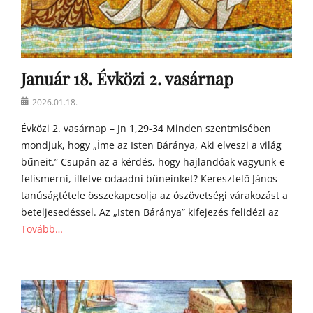
y
a
h
o
m
Január 18. Évközi 2. vasárnap
í
l
Posted
2026.01.18.
i
on
á
Évközi 2. vasárnap – Jn 1,29-34 Minden szentmisében
i
mondjuk, hogy „Íme az Isten Báránya, Aki elveszi a világ
bűneit.” Csupán az a kérdés, hogy hajlandóak vagyunk-e
felismerni, illetve odaadni bűneinket? Keresztelő János
tanúságtétele összekapcsolja az ószövetségi várakozást a
beteljesedéssel. Az „Isten Báránya” kifejezés felidézi az
Tovább…
Categories
Á
g
o