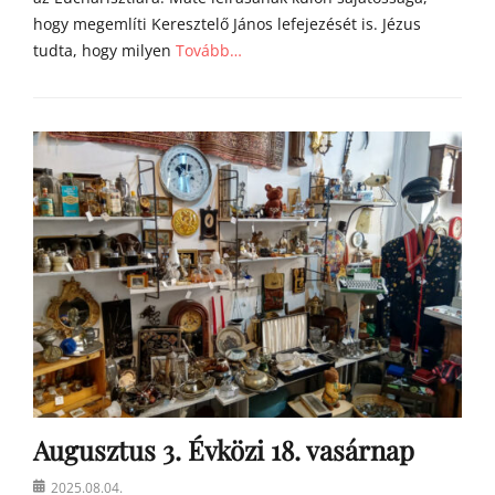
hogy megemlíti Keresztelő János lefejezését is. Jézus
tudta, hogy milyen
Tovább…
Categories
Á
g
o
s
t
o
n
a
t
y
a
h
o
m
Augusztus 3. Évközi 18. vasárnap
í
l
Posted
2025.08.04.
i