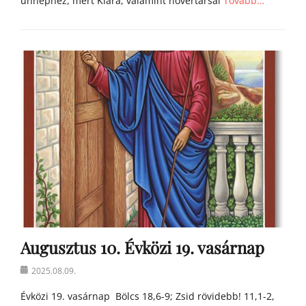
ünnephez, mert Klára, valamint nővértársai
Tovább…
Categories
Á
g
o
s
t
o
n
a
t
y
a
h
o
m
Augusztus 10. Évközi 19. vasárnap
í
l
Posted
2025.08.09.
i
on
á
Évközi 19. vasárnap Bölcs 18,6-9; Zsid rövidebb! 11,1-2,
i