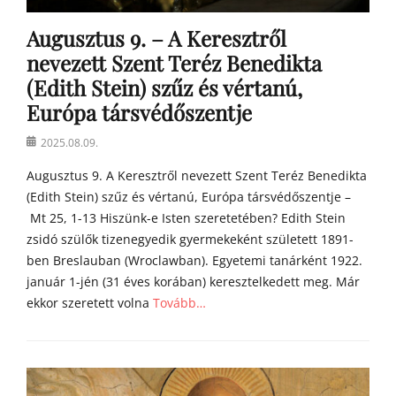
m
Augusztus 9. – A Keresztről
í
l
nevezett Szent Teréz Benedikta
i
(Edith Stein) szűz és vértanú,
á
Európa társvédőszentje
i
Posted
2025.08.09.
on
Augusztus 9. A Keresztről nevezett Szent Teréz Benedikta
(Edith Stein) szűz és vértanú, Európa társvédőszentje –
Mt 25, 1-13 Hiszünk-e Isten szeretetében? Edith Stein
zsidó szülők tizenegyedik gyermekeként született 1891-
ben Breslauban (Wroclawban). Egyetemi tanárként 1922.
január 1-jén (31 éves korában) keresztelkedett meg. Már
ekkor szeretett volna
Tovább…
Categories
Á
g