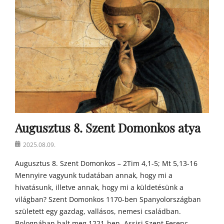
o
s
t
o
n
a
t
y
a
h
o
m
Augusztus 8. Szent Domonkos atya
í
l
Posted
2025.08.09.
i
on
á
Augusztus 8. Szent Domonkos – 2Tim 4,1-5; Mt 5,13-16
i
Mennyire vagyunk tudatában annak, hogy mi a
hivatásunk, illetve annak, hogy mi a küldetésünk a
világban? Szent Domonkos 1170-ben Spanyolországban
született egy gazdag, vallásos, nemesi családban.
Bolognában halt meg 1221-ben. Assisi Szent Ferenc