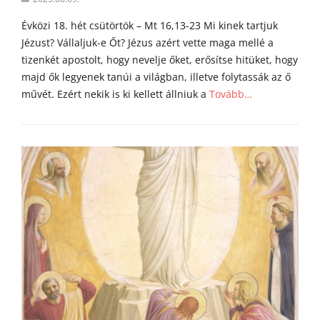
i
on
Évközi 18. hét csütörtök – Mt 16,13-23 Mi kinek tartjuk
Jézust? Vállaljuk-e Őt? Jézus azért vette maga mellé a
tizenkét apostolt, hogy nevelje őket, erősítse hitüket, hogy
majd ők legyenek tanúi a világban, illetve folytassák az ő
művét. Ezért nekik is ki kellett állniuk a
Tovább…
Categories
Á
g
o
s
t
o
n
a
t
y
a
h
o