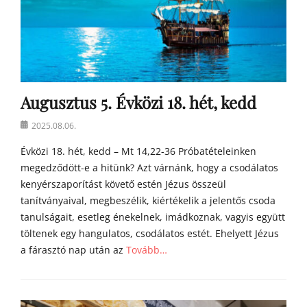
t
y
a
h
o
m
Augusztus 5. Évközi 18. hét, kedd
í
l
Posted
2025.08.06.
i
on
á
Évközi 18. hét, kedd – Mt 14,22-36 Próbatételeinken
i
megedződött-e a hitünk? Azt várnánk, hogy a csodálatos
kenyérszaporítást követő estén Jézus összeül
tanítványaival, megbeszélik, kiértékelik a jelentős csoda
tanulságait, esetleg énekelnek, imádkoznak, vagyis együtt
töltenek egy hangulatos, csodálatos estét. Ehelyett Jézus
a fárasztó nap után az
Tovább…
Categories
Á