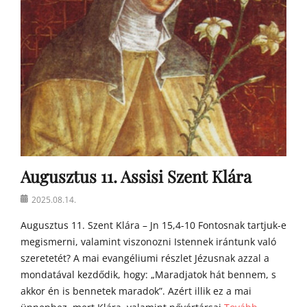
o
s
t
o
n
a
t
y
a
h
o
m
Augusztus 11. Assisi Szent Klára
í
l
Posted
2025.08.14.
i
on
á
Augusztus 11. Szent Klára – Jn 15,4-10 Fontosnak tartjuk-e
i
megismerni, valamint viszonozni Istennek irántunk való
szeretetét? A mai evangéliumi részlet Jézusnak azzal a
mondatával kezdődik, hogy: „Maradjatok hát bennem, s
akkor én is bennetek maradok”. Azért illik ez a mai