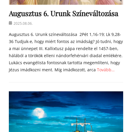
m
Augusztus 6. Urunk Színeváltozása
í
l
Posted
2025.08.06.
i
on
á
Augusztus 6. Urunk színeváltozása 2Pét 1,16-19; Lk 9,28-
i
36 Tudjuk-e, hogy miért fontos az imádság? Jó tudni, hogy
a mai ünnepet III. Kallixtusz pápa rendelte el 1457-ben,
hálából a törökök elleni nándorfehérvári diadal emlékére.
Lukács evangélista fontosnak tartotta megemlíteni, hogy
Jézus imádkozni ment. Míg imádkozott, arca
Tovább…
Categories
Á
g
o
s
t
o
n
a