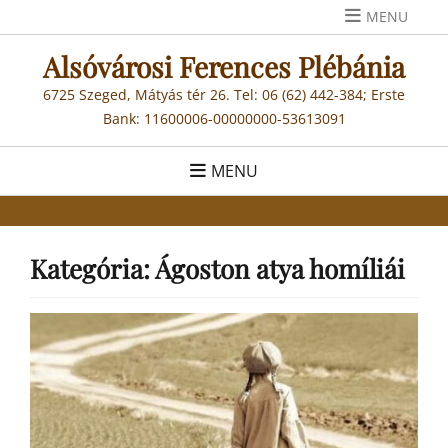
Skip
MENU
to
Alsóvárosi Ferences Plébánia
content
6725 Szeged, Mátyás tér 26. Tel: 06 (62) 442-384; Erste
Bank: 11600006-00000000-53613091
MENU
Kategória:
Ágoston atya homíliái