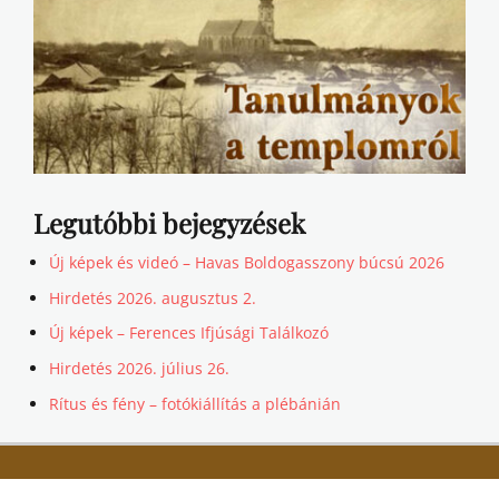
Legutóbbi bejegyzések
Új képek és videó – Havas Boldogasszony búcsú 2026
Hirdetés 2026. augusztus 2.
Új képek – Ferences Ifjúsági Találkozó
Hirdetés 2026. július 26.
Rítus és fény – fotókiállítás a plébánián