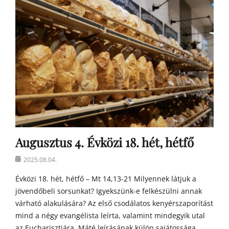
g
o
s
t
o
n
a
t
y
a
h
o
m
Augusztus 4. Évközi 18. hét, hétfő
í
l
Posted
2025.08.04.
i
on
á
Évközi 18. hét, hétfő – Mt 14,13-21 Milyennek látjuk a
i
jövendőbeli sorsunkat? Igyekszünk-e felkészülni annak
várható alakulására? Az első csodálatos kenyérszaporítást
mind a négy evangélista leírta, valamint mindegyik utal
az Eucharisztiára. Máté leírásának külön sajátossága,