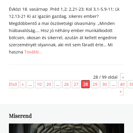
on
á
Évközi 18. vasárnap Préd 1,2; 2,21-23; Kol 3,1-5.9-11; Lk
i
12,13-21 Ki az igazán gazdag, sikeres ember?
Megdöbbentő a mai ószövetségi olvasmány. „Minden
hiábavalóság,… Hisz jó néhány ember munkálkodott
bölcsen, okosan és sikerrel, azután át kellett engednie
szerzeményét olyannak, aki mit sem fáradt érte… Mi
haszna
Tovább…
Categories
Á
28 / 99 oldal
«
g
o
Első
«
...
10
20
...
26
27
28
29
30
...
40
5
s
»
t
o
n
a
Miserend
t
y