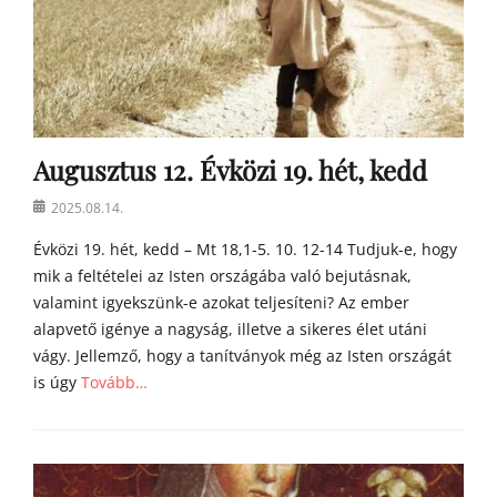
Augusztus 12. Évközi 19. hét, kedd
Posted
2025.08.14.
on
Évközi 19. hét, kedd – Mt 18,1-5. 10. 12-14 Tudjuk-e, hogy
mik a feltételei az Isten országába való bejutásnak,
valamint igyekszünk-e azokat teljesíteni? Az ember
alapvető igénye a nagyság, illetve a sikeres élet utáni
vágy. Jellemző, hogy a tanítványok még az Isten országát
is úgy
Tovább…
Categories
Á
g