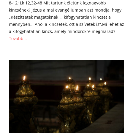
8-12; Lk 12,32-48 Mit tartunk életünk legnagyobb
kincsének? Jézus a mai evangéliumban azt mondja, hogy
„Készítsetek magatoknak … kifogyhatatlan kincset a
mennyben… Ahol a kincsetek, ott a szívetek is”.Mi lehet az
a kifogyhatatlan kincs, amely mindörökre megmarad?
Tovább…
Categories
Á
g
o
s
t
o
n
a
t
y
a
h
o