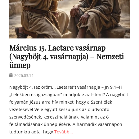
Március 15. Laetare vasárnap
(Nagyböjt 4. vasárnapja) – Nemzeti
ünnep
Posted
2026.03.14.
on
Nagyböjt 4. (az öröm, „Laetare!”) vasárnapja – Jn 9,1-41
„Lélekben és igazságban” imádjuk-e az Istent? A nagyböjt
folyamán Jézus arra hív minket, hogy a Szentlélek
vezetésével Vele együtt készüljünk az ő üdvözítő
szenvedésének, kereszthalálának, valamint az ő
feltámadásának ünneplésére. A harmadik vasárnapon
tudtunkra adta, hogy
Tovább…