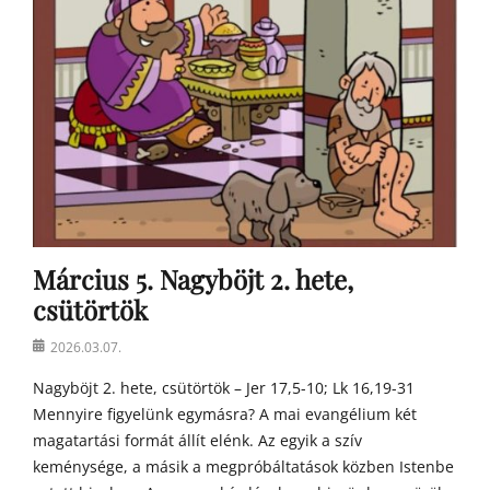
o
s
t
o
n
a
t
y
a
h
o
m
Március 5. Nagyböjt 2. hete,
í
l
csütörtök
i
á
Posted
2026.03.07.
i
on
Nagyböjt 2. hete, csütörtök – Jer 17,5-10; Lk 16,19-31
Mennyire figyelünk egymásra? A mai evangélium két
magatartási formát állít elénk. Az egyik a szív
keménysége, a másik a megpróbáltatások közben Istenbe