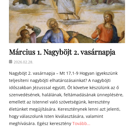
n
a
t
y
a
h
o
m
Március 1. Nagyböjt 2. vasárnapja
í
l
Posted
2026.02.28.
i
on
á
Nagyböjt 2. vasárnapja – Mt 17,1-9 Hogyan igyekszünk
i
teljesíteni nagyböjti elhatározásainkat? A nagyböjti
időszakban Jézusssal együtt, Őt követve készülünk az ő
szenvedésének, halálának, feltámadásának ünneplésére,
emellett az Istennel való szövetségünk, keresztény
életünket megújítására. Kereszténynek lenni azt jelenti,
hogy válaszolunk Isten kiválasztására, valamint
meghívására. Egész keresztény
Tovább…