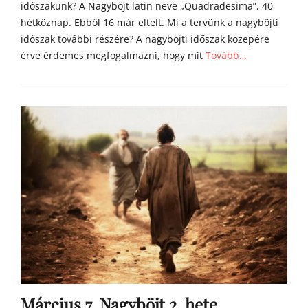
időszakunk? A Nagyböjt latin neve „Quadradesima”, 40
hétköznap. Ebből 16 már eltelt. Mi a tervünk a nagyböjti
időszak további részére? A nagyböjti időszak közepére
érve érdemes megfogalmazni, hogy mit
Tovább…
Categories
Á
g
o
s
t
o
n
a
t
y
a
h
o
m
Március 7. Nagyböjt 2. hete,
í