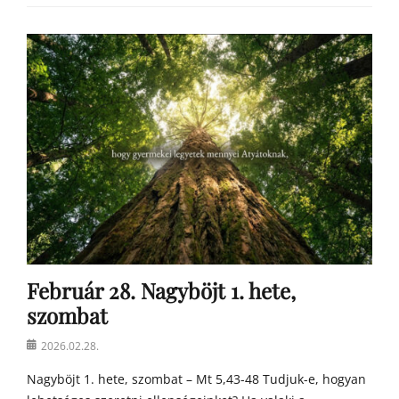
Categories
Á
g
o
s
t
o
n
a
t
y
a
h
o
m
Február 28. Nagyböjt 1. hete,
í
l
szombat
i
á
Posted
2026.02.28.
i
on
Nagyböjt 1. hete, szombat – Mt 5,43-48 Tudjuk-e, hogyan