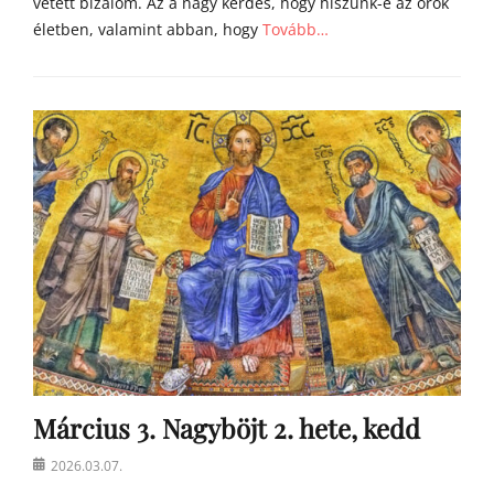
vetett bizalom. Az a nagy kérdés, hogy hiszünk-e az örök
életben, valamint abban, hogy
Tovább…
Categories
Á
g
o
s
t
o
n
a
t
y
a
h
o
m
Március 3. Nagyböjt 2. hete, kedd
í
l
Posted
2026.03.07.
i
on
á