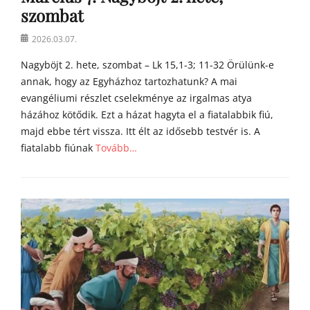
l
szombat
i
á
Posted
2026.03.07.
i
on
Nagyböjt 2. hete, szombat – Lk 15,1-3; 11-32 Örülünk-e
annak, hogy az Egyházhoz tartozhatunk? A mai
evangéliumi részlet cselekménye az irgalmas atya
házához kötődik. Ezt a házat hagyta el a fiatalabbik fiú,
majd ebbe tért vissza. Itt élt az idősebb testvér is. A
fiatalabb fiúnak
Tovább…
Categories
Á
g
o
s
t
o
n
a
t