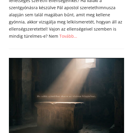
lehetséges szeretni ellenségeinket? Ha valaki a
szentgyónásra készülve Pál apostol szeretethimnusza
alapján sem talál magában bűnt, amit meg kellene
gyónnia, akkor vizsgálja meg lelkiismeretét, hogyan áll az
ellenségszeretettel! Vajon az ellenségeivel szemben is
mindig türelmes-e? Nem
Tovább…
Categories
Á
g
o
s
t
o
n
a
t
y
a
h
o