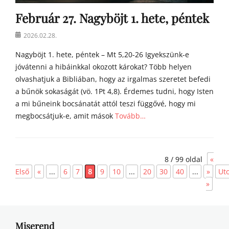
m
Február 27. Nagyböjt 1. hete, péntek
í
l
Posted
2026.02.28.
i
on
á
Nagyböjt 1. hete, péntek – Mt 5,20-26 Igyekszünk-e
i
jóvátenni a hibáinkkal okozott károkat? Több helyen
olvashatjuk a Bibliában, hogy az irgalmas szeretet befedi
a bűnök sokaságát (vö. 1Pt 4,8). Érdemes tudni, hogy Isten
a mi bűneink bocsánatát attól teszi függővé, hogy mi
megbocsátjuk-e, amit mások
Tovább…
Categories
Á
8 / 99 oldal
«
g
o
Első
«
...
6
7
8
9
10
...
20
30
40
...
»
Uto
s
»
t
o
n
a
Miserend