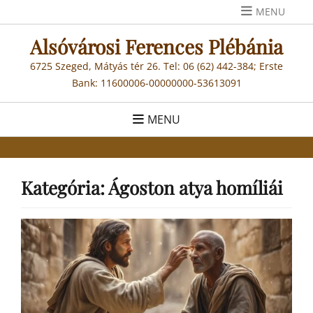
Skip
MENU
to
Alsóvárosi Ferences Plébánia
content
6725 Szeged, Mátyás tér 26. Tel: 06 (62) 442-384; Erste
Bank: 11600006-00000000-53613091
MENU
Kategória:
Ágoston atya homíliái