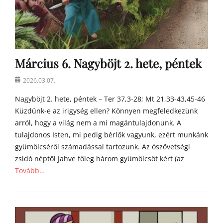
y
a
h
o
m
Március 6. Nagyböjt 2. hete, péntek
í
l
Posted
2026.03.07.
i
on
á
Nagyböjt 2. hete, péntek – Ter 37,3-28; Mt 21,33-43,45-46
i
Küzdünk-e az irigység ellen? Könnyen megfeledkezünk
arról, hogy a világ nem a mi magántulajdonunk. A
tulajdonos Isten, mi pedig bérlők vagyunk, ezért munkánk
gyümölcséről számadással tartozunk. Az ószövetségi
zsidó néptől Jahve főleg három gyümölcsöt kért (az
Tovább…
Categories
Á
g