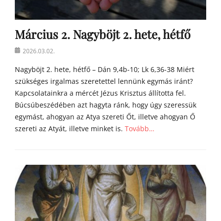
h
o
m
Március 2. Nagyböjt 2. hete, hétfő
í
l
Posted
2026.03.02.
i
on
á
Nagyböjt 2. hete, hétfő – Dán 9,4b-10; Lk 6,36-38 Miért
i
szükséges irgalmas szeretettel lennünk egymás iránt?
Kapcsolatainkra a mércét Jézus Krisztus állította fel.
Búcsúbeszédében azt hagyta ránk, hogy úgy szeressük
egymást, ahogyan az Atya szereti Őt, illetve ahogyan Ő
szereti az Atyát, illetve minket is.
Tovább…
Categories
Á
g
o
s
t
o