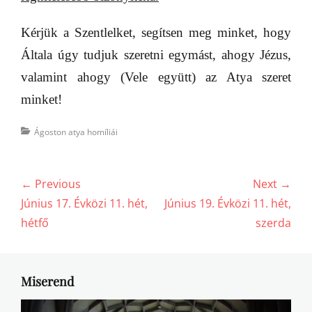
Kérjük a Szentlelket, segítsen meg minket, hogy
Általa úgy tudjuk szeretni egymást, ahogy Jézus,
valamint ahogy (Vele együtt) az Atya szeret
minket!
Categories
Ágoston atya homíliái
Bejegyzés
← Previous
Next →
navigáció
Previous
Next
Június 17. Évközi 11. hét,
Június 19. Évközi 11. hét,
post:
post:
hétfő
szerda
Miserend