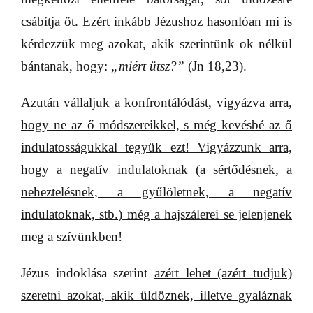
csábítja őt. Ezért inkább Jézushoz hasonlóan mi is
kérdezzük meg azokat, akik szerintünk ok nélkül
bántanak, hogy:
„miért ütsz?”
(Jn 18,23).
Azután
vállaljuk a konfrontálódást, vigyázva arra,
hogy ne az ő módszereikkel, s még kevésbé az ő
indulatosságukkal tegyük ezt! Vigyázzunk arra,
hogy a
negatív indulatoknak (a sértődésnek, a
neheztelésnek, a gyűlöletnek, a negatív
indulatoknak, stb.) még a hajszálerei se jelenjenek
meg a szívünkben!
Jézus indoklása szerint
azért lehet (azért tudjuk)
szeretni azokat, akik üldöznek, illetve gyaláznak