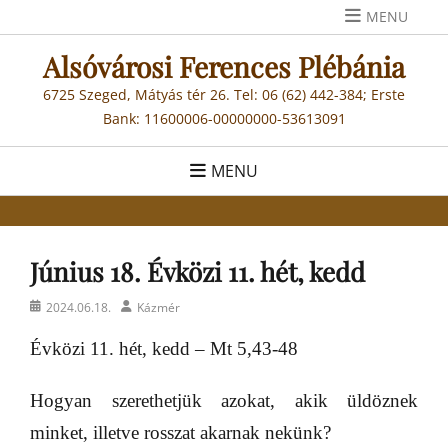
Skip
MENU
to
Alsóvárosi Ferences Plébánia
content
6725 Szeged, Mátyás tér 26. Tel: 06 (62) 442-384; Erste
Bank: 11600006-00000000-53613091
MENU
Június 18. Évközi 11. hét, kedd
Posted
Author
2024.06.18.
Kázmér
on
Évközi 11. hét, kedd – Mt 5,43-48
Hogyan szerethetjük azokat, akik üldöznek
minket, illetve rosszat akarnak nekünk?