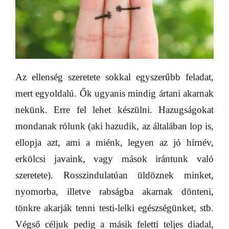
Az ellenség szeretete sokkal egyszerűbb feladat,
mert egyoldalú. Ők ugyanis mindig ártani akarnak
nekünk. Erre fel lehet készülni. Hazugságokat
mondanak rólunk (aki hazudik, az általában lop is,
ellopja azt, ami a miénk, legyen az jó hírnév,
erkölcsi javaink, vagy mások irántunk való
szeretete). Rosszindulatúan üldöznek minket,
nyomorba, illetve rabságba akarnak dönteni,
tönkre akarják tenni testi-lelki egészségünket, stb.
Végső céljuk pedig a másik feletti teljes diadal,