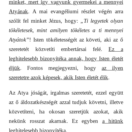
minket, mert így vagyunk gyermekei a mennyei
Atyának
. A mai evangéliumi részlet végén arra
szólít fel minket Jézus, hogy:
„Ti legyetek olyan
tökéletesek, mint amilyen tökéletes a ti mennyei
Atyátok”
! Isten tökéletességét az követi, aki az ő
szeretetét közvetíti embertársai felé.
Ez a
leghitelesebb bizonyítéka annak, hogy Isten életét
éljük
. Fontos megjegyezni, hogy
az ilyen
szeretetre azok képesek, akik Isten életét élik
.
Az Atya jóságát, irgalmas szeretetét, ezzel együtt
az ő áldozatkészségét azzal tudjuk követni, illetve
közvetíteni, ha okosan szeretjük azokat, akik
nekünk rosszat akarnak. Ez egyben
a hitünk
leghitelesebb bizonyítéka.