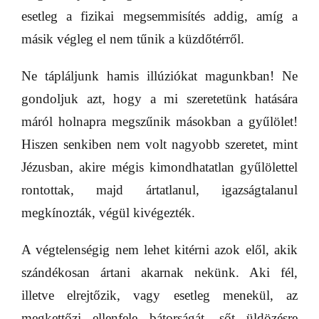
esetleg a fizikai megsemmisítés addig, amíg a
másik végleg el nem tűnik a küzdőtérről.
Ne tápláljunk hamis illúziókat magunkban! Ne
gondoljuk azt, hogy a mi szeretetünk hatására
máról holnapra megszűnik másokban a gyűlölet!
Hiszen senkiben nem volt nagyobb szeretet, mint
Jézusban, akire mégis kimondhatatlan gyűlölettel
rontottak, majd ártatlanul, igazságtalanul
megkínozták, végül kivégezték.
A végtelenségig nem lehet kitérni azok elől, akik
szándékosan ártani akarnak nekünk. Aki fél,
illetve elrejtőzik, vagy esetleg menekül, az
megkettőzi ellenfele bátorságát, sőt üldözésre