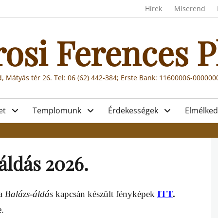
Header menu
Hírek
Miserend
rosi Ferences P
, Mátyás tér 26. Tel: 06 (62) 442-384; Erste Bank: 11600006-00000
et
Templomunk
Érdekességek
Elmélked
áldás 2026.
 a
Balázs-áldás
kapcsán
készült fényképek
ITT
.
e.