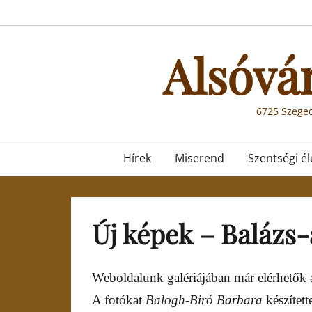
Skip
to
content
Alsóvá
6725 Szeged
Primary
Hírek
Miserend
Szentségi él
menu
Új képek – Balázs-
Weboldalunk galériájában már elérhetők
A fotókat
Balogh-Biró Barbara
készített