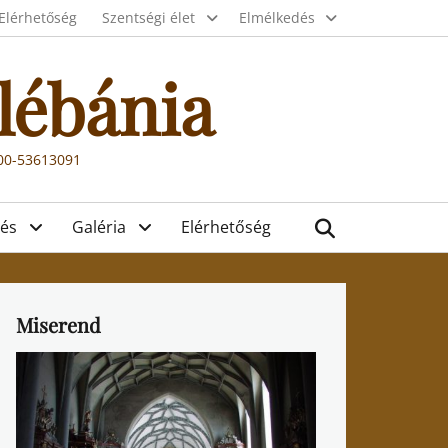
Elérhetőség
Szentségi élet
Elmélkedés
lébánia
000-53613091
Search
és
Galéria
Elérhetőség
Miserend