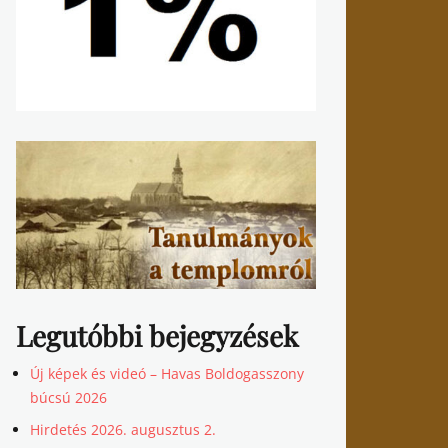
Legutóbbi bejegyzések
Új képek és videó – Havas Boldogasszony
búcsú 2026
Hirdetés 2026. augusztus 2.