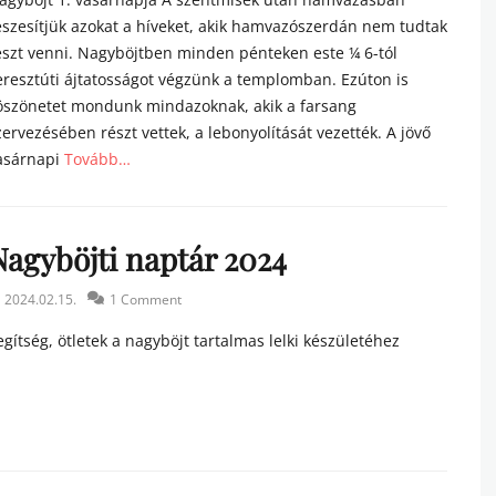
észesítjük azokat a híveket, akik hamvazószerdán nem tudtak
észt venni. Nagyböjtben minden pénteken este ¼ 6-tól
eresztúti ájtatosságot végzünk a templomban. Ezúton is
öszönetet mondunk mindazoknak, akik a farsang
zervezésében részt vettek, a lebonyolítását vezették. A jövő
asárnapi
Tovább…
tegories
Nagyböjti naptár 2024
sted
2024.02.15.
1 Comment
n
egítség, ötletek a nagyböjt tartalmas lelki készületéhez
tegories