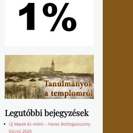
Legutóbbi bejegyzések
Új képek és videó – Havas Boldogasszony
búcsú 2026