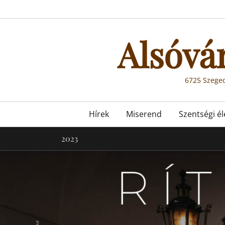
Skip
to
content
Alsóvá
6725 Szeged
Primary
Hírek
Miserend
Szentségi él
menu
2023