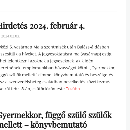
tegories
irdetés 2024. február 4.
sted
2024.02.03.
n
vközi 5. vasárnap Ma a szentmisék után Balázs-áldásban
észesítjük a híveket. A jegyesoktatásra ma (vasárnap) estig
ehet jelentkezni azoknak a jegyeseknek, akik idén
zeretnének templomunkban házasságot kötni. „Gyermekkor,
üggő szülők mellett” címmel könyvbemutató és beszélgetés
esz a szenvedélybeteg családban nevelkedés következmé­
yeiről febr. 8-án, csütörtökön este
Tovább…
tegories
Gyermekkor, függő szülő szülők
mellett – könyvbemutató