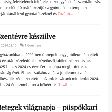
zentség felvételének feltétele a szentgyónás és szentáldozás.
 mise előtt 10 órától kezdjük a gyóntatást a templom
ejáratánál levő gyóntatószéknél és
Tovább…
tegories
Szentévre készülve
sted
2024.02.10.
1 Comment
n
gyházunkban a 2000-ben ünnepelt nagy jubileum óta eltelt
3 év után közeledünk a következő jubileumi szentévhez
025-ben. A 2024-es évre Ferenc pápa meghirdette az
mádság évét. Ehhez csatlakozva és a jubileumra való
elkészülésként szeretettel hívunk és várunk mindenkit 2024.
ebr. 24-én, szombaton a békéért és
Tovább…
tegories
Betegek világnapja – püspökkari