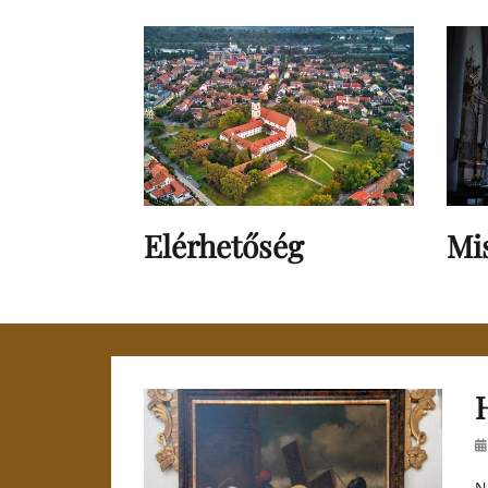
Elérhetőség
Mi
H
Po
o
N