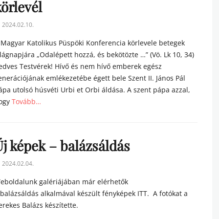
örlevél
sted
2024.02.10.
n
 Magyar Katolikus Püspöki Konferencia körlevele betegek
ilágnapjára „Odalépett hozzá, és bekötözte …” (Vö. Lk 10, 34)
edves Testvérek! Hívő és nem hívő emberek egész
enerációjának emlékezetébe égett bele Szent II. János Pál
ápa utolsó húsvéti Urbi et Orbi áldása. A szent pápa azzal,
ogy
Tovább…
tegories
Új képek – balázsáldás
sted
2024.02.04.
n
eboldalunk galériájában már elérhetők
 balázsáldás alkalmával készült fényképek ITT. A fotókat a
erekes Balázs készítette.