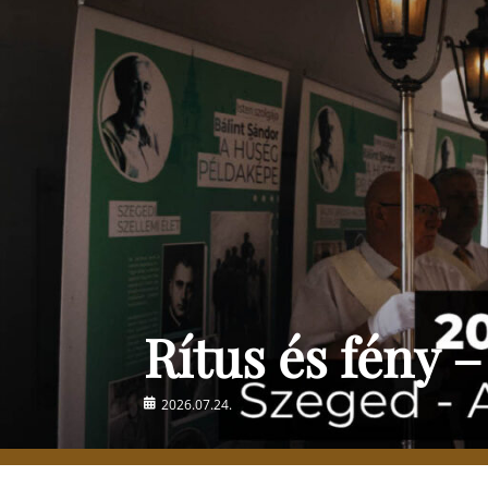
Rítus és fény –
Posted
2026.07.24.
on