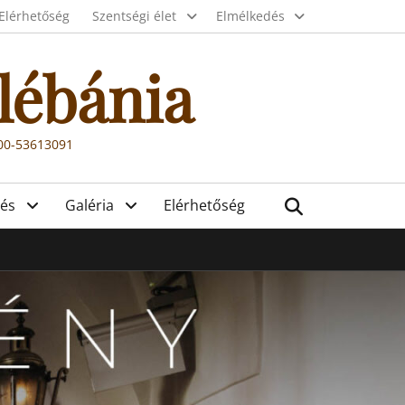
Elérhetőség
Szentségi élet
Elmélkedés
lébánia
000-53613091
Search
és
Galéria
Elérhetőség