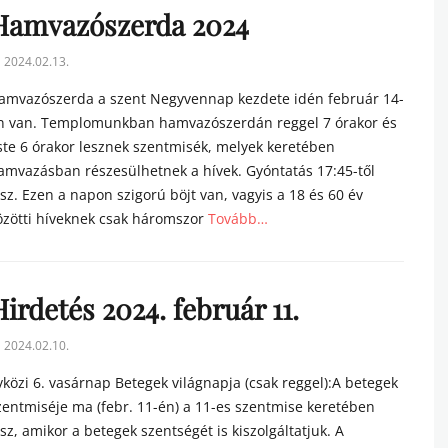
Hamvazószerda 2024
sted
2024.02.13.
n
amvazószerda a szent Negyvennap kezdete idén február 14-
n van. Templomunkban hamvazószerdán reggel 7 órakor és
ste 6 órakor lesznek szentmisék, melyek keretében
amvazásban részesülhetnek a hívek. Gyóntatás 17:45-től
esz. Ezen a napon szigorú böjt van, vagyis a 18 és 60 év
özötti híveknek csak háromszor
Tovább…
tegories
irdetés 2024. február 11.
sted
2024.02.10.
n
vközi 6. vasárnap Betegek világnapja (csak reggel):A betegek
zentmiséje ma (febr. 11-én) a 11-es szentmise keretében
esz, amikor a betegek szentségét is kiszolgáltatjuk. A