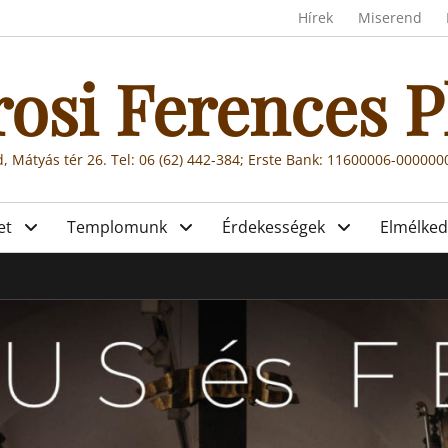
Header menu
Hírek
Miserend
rosi Ferences P
, Mátyás tér 26. Tel: 06 (62) 442-384; Erste Bank: 11600006-00000
et
Templomunk
Érdekességek
Elmélked