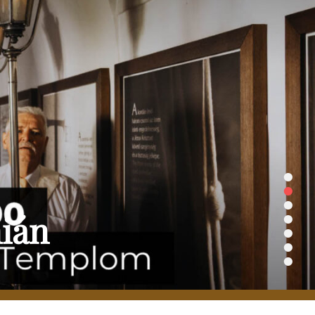
•
•
•
•
nián
•
•
•