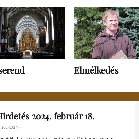
serend
Elmélkedés
irdetés 2024. február 18.
sted
2024.02.17.
n
agyböjt 1. vasárnapja A szentmisék után hamvazásban