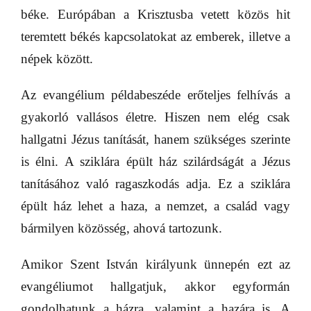
béke. Európában a Krisztusba vetett közös hit
teremtett békés kapcsolatokat az emberek, illetve a
népek között.
Az evangélium példabeszéde erőteljes felhívás a
gyakorló vallásos életre. Hiszen nem elég csak
hallgatni Jézus tanítását, hanem szükséges szerinte
is élni. A sziklára épült ház szilárdságát a Jézus
tanításához való ragaszkodás adja. Ez a sziklára
épült ház lehet a haza, a nemzet, a család vagy
bármilyen közösség, ahová tartozunk.
Amikor Szent István királyunk ünnepén ezt az
evangéliumot hallgatjuk, akkor egyformán
gondolhatunk a házra, valamint a hazára is. A