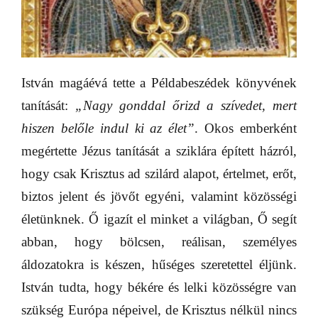
István magáévá tette a Példabeszédek könyvének
tanítását:
„Nagy gonddal őrizd a szívedet, mert
hiszen belőle indul ki az élet”
. Okos emberként
megértette Jézus tanítását a sziklára épített házról,
hogy csak Krisztus ad szilárd alapot, értelmet, erőt,
biztos jelent és jövőt egyéni, valamint közösségi
életünknek. Ő igazít el minket a világban, Ő segít
abban, hogy bölcsen, reálisan, személyes
áldozatokra is készen, hűséges szeretettel éljünk.
István tudta, hogy békére és lelki közösségre van
szükség Európa népeivel, de Krisztus nélkül nincs