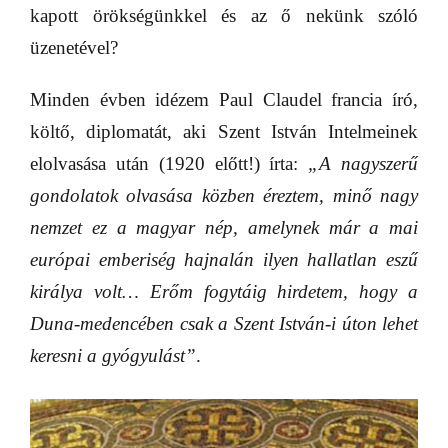
kapott örökségünkkel és az ő nekünk szóló
üzenetével?
Minden évben idézem Paul Claudel francia író,
költő, diplomatát, aki Szent István Intelmeinek
elolvasása után (1920 előtt!) írta:
„A nagyszerű
gondolatok olvasása közben éreztem, minő nagy
nemzet ez a magyar nép, amelynek már a mai
európai emberiség hajnalán ilyen hallatlan eszű
királya volt… Erőm fogytáig hirdetem, hogy a
Duna-medencében csak a Szent István-i úton lehet
keresni a gyógyulást”
.