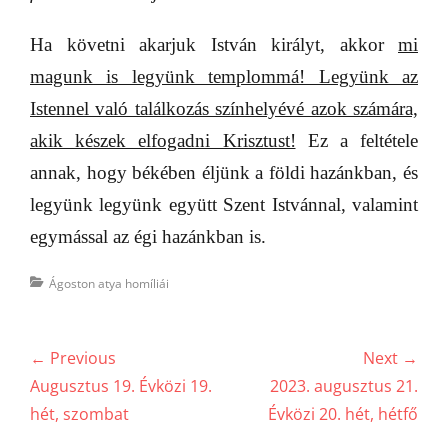
Ha követni akarjuk István királyt, akkor
mi
magunk is legyünk templommá! Legyünk az
Istennel való találkozás színhelyévé azok számára,
akik készek elfogadni Krisztust!
Ez a feltétele
annak, hogy békében éljünk a földi hazánkban, és
legyünk legyünk együtt Szent Istvánnal, valamint
egymással az égi hazánkban is.
Categories
Ágoston atya homíliái
Bejegyzés
← Previous
Next →
navigáció
Previous
Next
Augusztus 19. Évközi 19.
2023. augusztus 21.
post:
post:
hét, szombat
Évközi 20. hét, hétfő