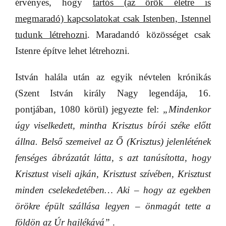
érvényes, hogy
tartós (az örök életre is
megmaradó) kapcsolatokat csak Istenben, Istennel
tudunk létrehozni
. Maradandó közösséget csak
Istenre építve lehet létrehozni.
István halála után az egyik névtelen krónikás
(Szent István király Nagy legendája, 16.
pontjában, 1080 körül) jegyezte fel:
„Mindenkor
úgy viselkedett, mintha Krisztus bírói széke előtt
állna. Belső szemeivel az Ő (Krisztus) jelenlétének
fenséges ábrázatát látta, s azt tanúsította, hogy
Krisztust viseli ajkán, Krisztust szívében, Krisztust
minden cselekedetében… Aki – hogy az egekben
örökre épült szállása legyen – önmagát tette a
földön az Úr hajlékává”
.