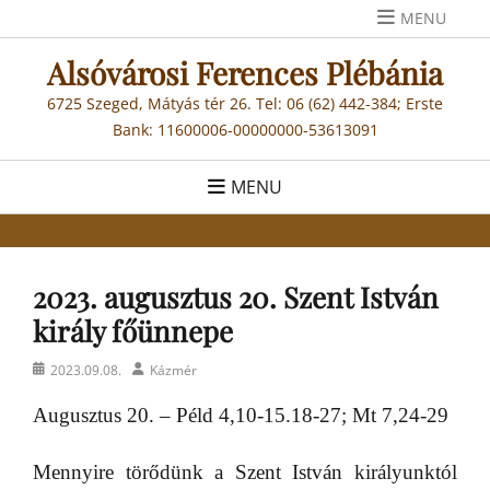
Skip
MENU
to
Alsóvárosi Ferences Plébánia
content
6725 Szeged, Mátyás tér 26. Tel: 06 (62) 442-384; Erste
Bank: 11600006-00000000-53613091
MENU
2023. augusztus 20. Szent István
király főünnepe
Posted
Author
2023.09.08.
Kázmér
on
Augusztus 20. – Péld 4,10-15.18-27; Mt 7,24-29
Mennyire törődünk a Szent István királyunktól