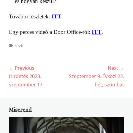
és hogyan készül?
További részletek:
ITT
.
Egy perces videó a Door Office-ról:
ITT
.
Categories
hírek
Bejegyzés
← Previous
Next →
navigáció
Previous
Next
Hirdetés 2023.
Szeptember 9. Évközi 22.
post:
post:
szeptember 17.
hét, szombat
Miserend