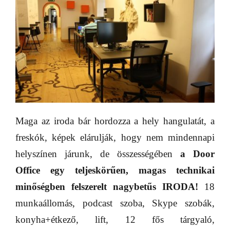
Maga az iroda bár hordozza a hely hangulatát, a
freskók, képek elárulják, hogy nem mindennapi
helyszínen járunk, de összességében
a Door
Office egy teljeskörűen, magas technikai
minőségben felszerelt nagybetűs IRODA!
18
munkaállomás, podcast szoba, Skype szobák,
konyha+étkező, lift, 12 fős tárgyaló,