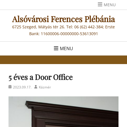
Skip
MENU
to
Alsóvárosi Ferences Plébánia
content
6725 Szeged, Mátyás tér 26. Tel: 06 (62) 442-384; Erste
Bank: 11600006-00000000-53613091
MENU
5 éves a Door Office
Posted
Author
2023.09.17.
Kázmér
on