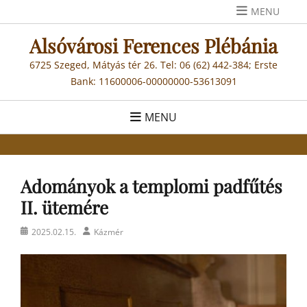
Skip
MENU
to
Alsóvárosi Ferences Plébánia
content
6725 Szeged, Mátyás tér 26. Tel: 06 (62) 442-384; Erste
Bank: 11600006-00000000-53613091
MENU
Adományok a templomi padfűtés
II. ütemére
Posted
Author
2025.02.15.
Kázmér
on