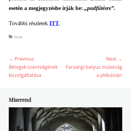
esetén a megjegyzésbe írják be:
„padfűtésre”.
További részletek
ITT
.
Categories
hírek
Bejegyzés
← Previous
Next →
navigáció
Previous
Next
Betegek szentségének
Farsangi batyus mulatság
post:
post:
kiszolgáltatása
a plébánián
Miserend