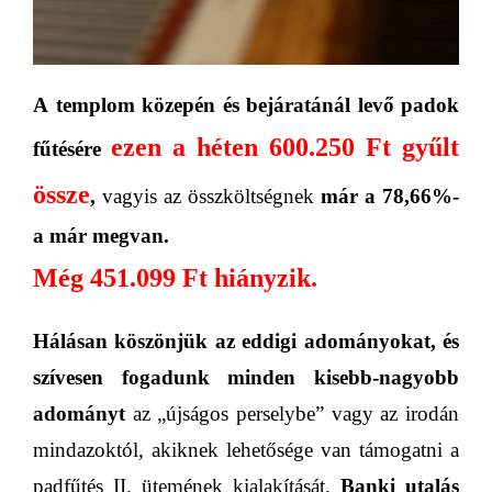
A
templom közepén és bejáratánál levő padok
e
zen a héten
600.250
Ft gyűlt
fűtésére
össze
,
vagyis az összköltség
nek
már a 78,66
%-
a már megvan.
Még 451.099 Ft hiányzik.
Hálásan köszönjük az eddigi adományokat, és
s
zívesen fogadunk minden kisebb-nagyobb
adományt
az
„újságos perselybe”
vagy az irodán
mindazoktól, akiknek lehetősége van támogatni a
padfűtés II. ütemének kialakítását.
Banki utalás