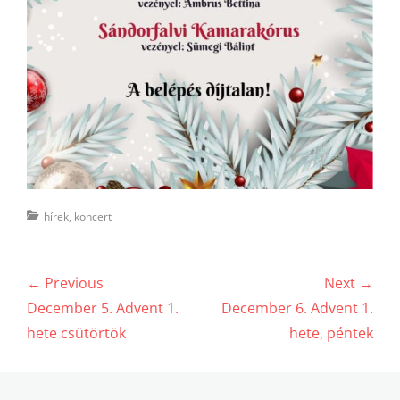
Categories
hírek
,
koncert
Bejegyzés
← Previous
Next →
navigáció
Previous
Next
December 5. Advent 1.
December 6. Advent 1.
post:
post:
hete csütörtök
hete, péntek