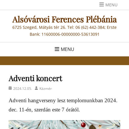
Skip
MENU
to
Alsóvárosi Ferences Plébánia
content
6725 Szeged, Mátyás tér 26. Tel: 06 (62) 442-384; Erste
Bank: 11600006-00000000-53613091
MENU
Adventi koncert
Posted
Author
2024.12.05.
Kázmér
on
Adventi hangverseny lesz templomunkban 2024.
dec. 11-én, szerdán este 7 órától.