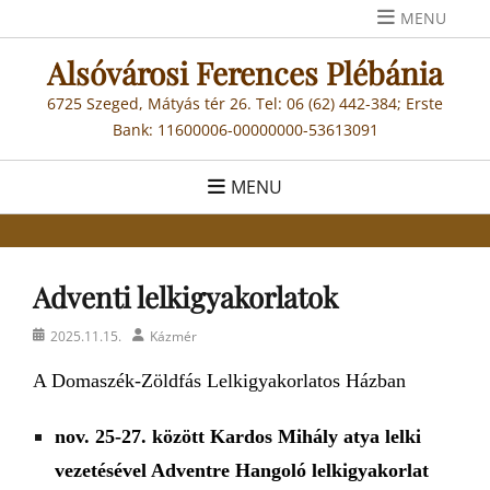
Skip
MENU
to
Alsóvárosi Ferences Plébánia
content
6725 Szeged, Mátyás tér 26. Tel: 06 (62) 442-384; Erste
Bank: 11600006-00000000-53613091
MENU
Adventi lelkigyakorlatok
Posted
Author
2025.11.15.
Kázmér
on
A
Domaszék-Zöldfás Lelkigyakorlatos Ház
ban
nov.
25-27. között Kardos Mihály atya lelki
vezetésével Adventre Hangoló lelkigyakorlat