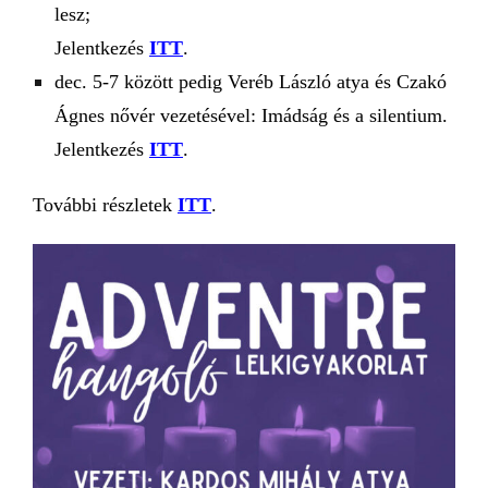
lesz;
Jelentkezés
ITT
.
dec.
5-
7 között pedig Veréb László atya és Czakó
Ágnes nővér vezetésével: I
mádság és a silentium.
Jelentkezés
ITT
.
További részletek
ITT
.