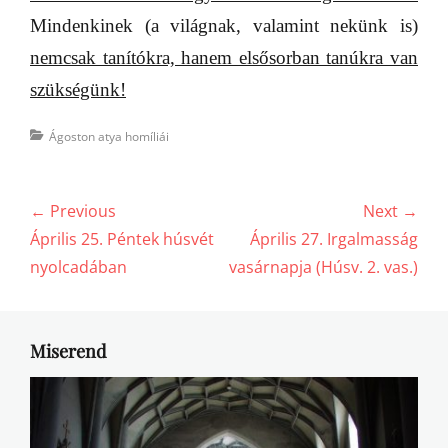
Mindenkinek (a világnak, valamint nekünk is)
nemcsak tanítókra, hanem elsősorban tanúkra van
szükségünk!
Categories
Ágoston atya homíliái
Bejegyzés
← Previous
Next →
navigáció
Previous
Next
Április 25. Péntek húsvét
Április 27. Irgalmasság
post:
post:
nyolcadában
vasárnapja (Húsv. 2. vas.)
Miserend