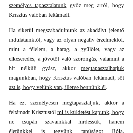
személyes tapasztalatunk
győz meg arról, hogy
Krisztus valóban feltámadt.
Ha sikerül megszabadulnunk az akadályt jelentő
indulatainktól, vagy az olyan negatív érzelmektől,
mint a félelem, a harag, a gyűlölet, vagy az
elkeseredés, a jövőtől való szorongás, valamint a
hit nélküli gyász, akkor
megtapasztalhatjuk
magunkban, hogy Krisztus valóban feltámadt, sőt
azt is, hogy velünk van, illetve bennünk él
.
Ha ezt személyesen megtapasztaljuk
, akkor a
feltámadt Krisztustól
mi is küldetést kapunk, hogy
ne csupán szavainkkal hirdessük, hanem
életünkkel is tegyünk tanúságot Róla.