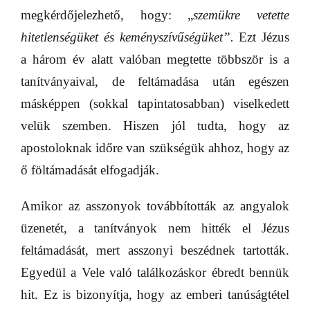
megkérdőjelezhető, hogy: „
s
zemükre vetette
hitetlenségüket és keményszívűségüket”.
Ezt Jézus
a három év alatt valóban megtette többször is a
tanítványaival, de feltámadása után egészen
másképpen (sokkal tapintatosabban) viselkedett
velük szemben. Hiszen jól tudta, hogy az
apostoloknak időre van szükségük ahhoz, hogy az
ő föltámadását elfogadják.
Amikor az asszonyok továbbították az angyalok
üzenetét, a tanítványok nem hitték el Jézus
feltámadását, mert asszonyi beszédnek tartották.
Egyedül a Vele való találkozáskor ébredt bennük
hit. Ez is bizonyítja, hogy az emberi tanúságtétel