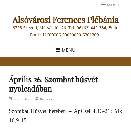
Skip
MENU
to
Alsóvárosi Ferences Plébánia
content
6725 Szeged, Mátyás tér 26. Tel: 06 (62) 442-384; Erste
Bank: 11600006-00000000-53613091
MENU
Április 26. Szombat húsvét
nyolcadában
Posted
Author
2025.04.26.
Kázmér
on
Szombat Húsvét hetében – ApCsel 4,13-21; Mk
16,9-15