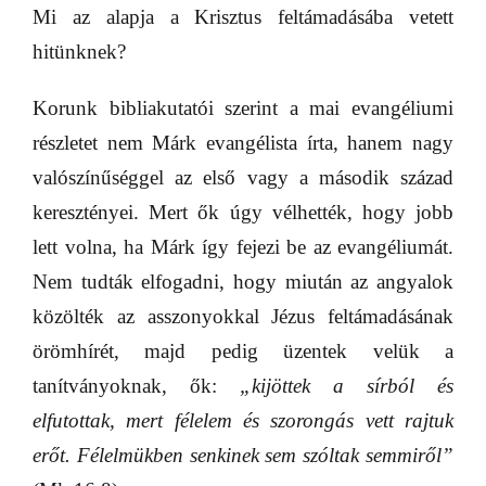
Mi az alapja a Krisztus feltámadásába vetett
hitünknek?
Korunk bibliakutatói szerint a mai evangéliumi
részletet nem Márk evangélista írta, hanem nagy
valószínűséggel az első vagy a második század
keresztényei. Mert ők úgy vélhették, hogy jobb
lett volna, ha Márk így fejezi be az evangéliumát.
Nem tudták elfogadni, hogy miután az angyalok
közölték az asszonyokkal Jézus feltámadásának
örömhírét, majd pedig üzentek velük a
tanítványoknak, ők:
„kijöttek a sírból és
elfutottak, mert félelem és szorongás vett rajtuk
erőt. Félelmükben senkinek sem szóltak semmiről”