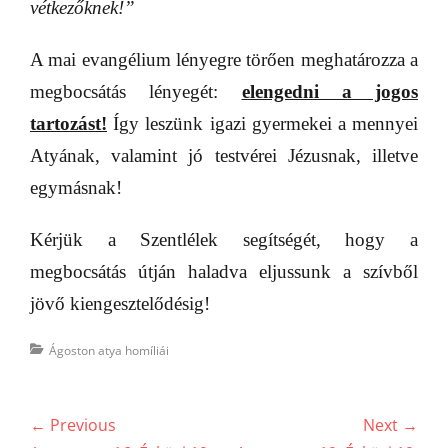
vétkezőknek!”
A mai evangélium lényegre törően meghatározza a
megbocsátás lényegét:
elengedni a jogos
tartozást!
Így leszünk igazi gyermekei a mennyei
Atyának, valamint jó testvérei Jézusnak, illetve
egymásnak!
Kérjük a Szentlélek segítségét, hogy a
megbocsátás útján haladva eljussunk a szívből
jövő kiengesztelődésig!
Categories
Ágoston atya homíliái
Bejegyzés
← Previous
Next →