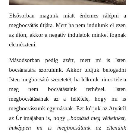
Elsősorban magunk miatt érdemes rálépni a
megbocsátás útjára. Mert ha nem indulunk el ezen
az úton, akkor a negatív indulatok minket fognak
elemészteni.
Másodsorban pedig azért, mert mi is Isten
bocsánatára szorulunk. Akkor tudjuk befogadni
Isten megbocsátó szeretetét, ha lelkünk nincs tele a
meg nem bocsátásaink terhével. Isten
megbocsátásának az a feltétele, hogy mi is
megbocsássunk egymásnak. Ezt kérjük az Atyától
az Úr imájában
is, hogy
„bocsásd meg vétkeinket,
miképpen mi is megbocsátunk az ellenünk