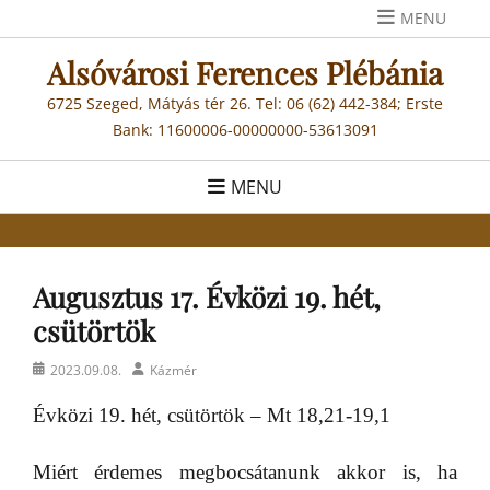
Skip
MENU
to
Alsóvárosi Ferences Plébánia
content
6725 Szeged, Mátyás tér 26. Tel: 06 (62) 442-384; Erste
Bank: 11600006-00000000-53613091
MENU
Augusztus 17. Évközi 19. hét,
csütörtök
Posted
Author
2023.09.08.
Kázmér
on
Évközi 19. hét, csütörtök – Mt 18,21-19,1
Miért érdemes megbocsátanunk akkor is, ha