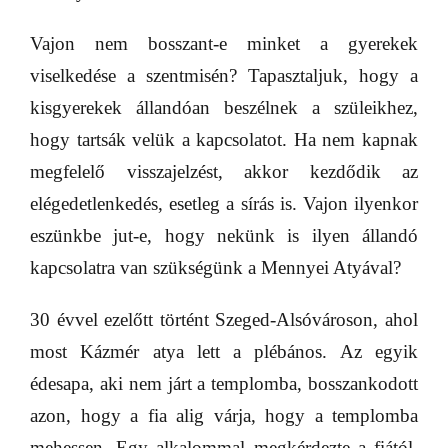
Vajon nem bosszant-e minket a gyerekek
viselkedése a szentmisén? Tapasztaljuk, hogy a
kisgyerekek állandóan beszélnek a szüleikhez,
hogy tartsák velük a kapcsolatot. Ha nem kapnak
megfelelő visszajelzést, akkor kezdődik az
elégedetlenkedés, esetleg a sírás is. Vajon ilyenkor
eszünkbe jut-e, hogy nekünk is ilyen állandó
kapcsolatra van szükségünk a Mennyei Atyával?
30 évvel ezelőtt történt Szeged-Alsóvároson, ahol
most Kázmér atya lett a plébános. Az egyik
édesapa, aki nem járt a templomba, bosszankodott
azon, hogy a fia alig várja, hogy a templomba
mehessen. Egy alkalommal megkérdezte a fiától,