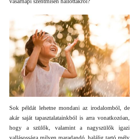
vasárnapi szentmisén hallottakról?
Sok példát lehetne mondani az irodalomból, de
akár saját tapasztalatainkból is arra vonatkozóan,
hogy a szülők, valamint a nagyszülők igazi
vallásossága milyen maradandó, halálig tartó mély