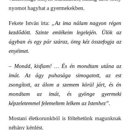
nyomot hagyhat a gyermekekben.
Fekete István írta:
„
Az ima nálam nagyon régen
kezdődött. Szinte emlékeim legelején. Ülök az
ágyban és egy pár száraz, öreg kéz összefogja az
enyéimet.
– Mondd, kisfiam! …
És én mondtam utána az
imát. Az ágy puhasága simogatott, az est
zsongított, az álom a szemem körül járt, és én
mondtam az imát, és gyönge gyermeki
képzeletemmel felemeltem lelkem az Istenhez”.
Mostani életkorunkból is föltehetünk magunknak
néhány kérdést.