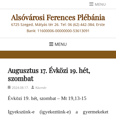
Skip
MENU
to
Alsóvárosi Ferences Plébánia
content
6725 Szeged, Mátyás tér 26. Tel: 06 (62) 442-384; Erste
Bank: 11600006-00000000-53613091
MENU
Augusztus 17. Évközi 19. hét,
szombat
Posted
Author
2024.08.17.
Kázmér
on
Évközi 19. hét, szombat – Mt 19,13-15
Igyekszünk-e (igyekeztünk-e) a gyermekeket