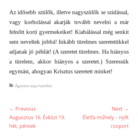
Az idősebb szülők, illetve nagyszülők se szidással,
vagy korholással akarják tovább nevelni a már
felnőtt korú gyermekeiket! Kiabálással még senkit
sem neveltek jobbá! Inkább türelmes szeretetükkel
adjanak jó példát! (A szeretet türelmes. Ha hiányos
a türelem, akkor hiányos a szeretet.) Szeressük
egymást, ahogyan Krisztus szeretett minket!
Categories
Ágoston atya homíliái
Bejegyzés
← Previous
Next →
navigáció
Previous
Next
Augusztus 16. Évközi 19.
Életfa műhely – nyílt
post:
post:
hét, péntek
csoport