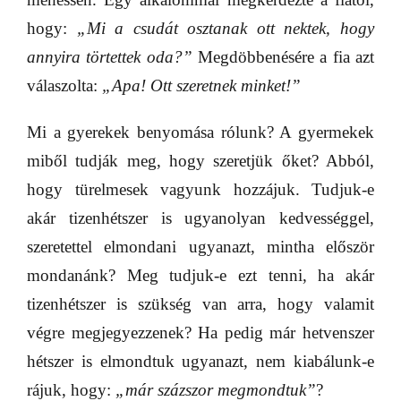
hogy:
„Mi a csudát osztanak ott nektek, hogy
annyira törtettek oda?”
Megdöbbenésére a fia azt
válaszolta:
„Apa! Ott szeretnek minket!”
Mi a gyerekek benyomása rólunk? A gyermekek
miből tudják meg, hogy szeretjük őket? Abból,
hogy türelmesek vagyunk hozzájuk. Tudjuk-e
akár tizenhétszer is ugyanolyan kedvességgel,
szeretettel elmondani ugyanazt, mintha először
mondanánk? Meg tudjuk-e ezt tenni, ha akár
tizenhétszer is szükség van arra, hogy valamit
végre megjegyezzenek? Ha pedig már hetvenszer
hétszer is elmondtuk ugyanazt, nem kiabálunk-e
rájuk, hogy:
„már százszor megmondtuk”
?