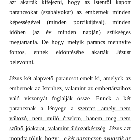
azt akarták kifejezni, hogy az Istentől kapott
parancsokat (szabályokat) az embernek minden
képességével (minden porcikájával), minden
időben (az év minden napján) szükséges
megtartania. De hogy melyik parancs mennyire
fontos, ennek eldöntésébe akarták Jézust
belevonni.
Jézus két alapvető parancsot emelt ki, amelyek az
embernek az Istenhez, valamint az embertársaihoz
való viszonyát foglalják össze. Ennek a két
parancsnak a lényege a
szeretet, amely nem
változó, nem múló érzelem, hanem meg nem
szűnő jóakarat, valamint áldozatkészség
. Jézus azt
mondta róluk, hogy:
„e két parancson nyugszik az