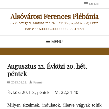
Skip
MENU
to
Alsóvárosi Ferences Plébánia
content
6725 Szeged, Mátyás tér 26. Tel: 06 (62) 442-384; Erste
Bank: 11600006-00000000-53613091
MENU
Augusztus 22. Évközi 20. hét,
péntek
Posted
Author
2025.08.22.
Kázmér
on
Évközi 20. hét, péntek – Mt 22,34-40
Milyen érzelmek, indulatok, illetve vágyak töltik