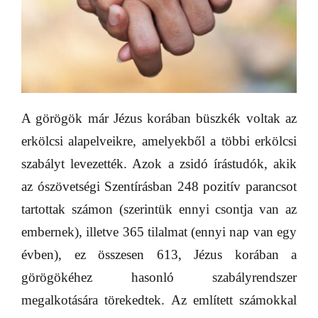
A görögök már Jézus korában büszkék voltak az
erkölcsi alapelveikre, amelyekből a többi erkölcsi
szabályt levezették. Azok a zsidó írástudók, akik
az ószövetségi Szentírásban 248 pozitív parancsot
tartottak számon (szerintük ennyi csontja van az
embernek), illetve 365 tilalmat (ennyi nap van egy
évben), ez összesen 613, Jézus korában a
görögökéhez hasonló szabályrendszer
megalkotására törekedtek. Az említett számokkal