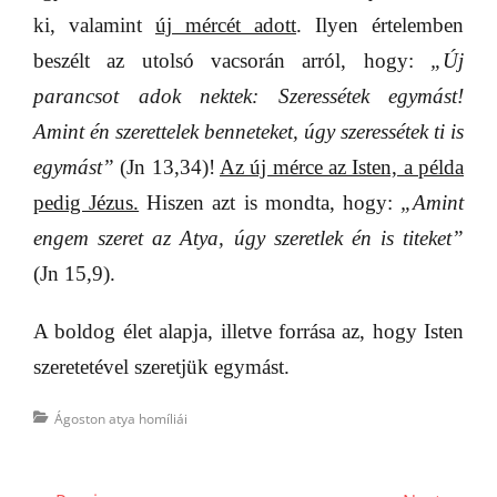
ki, valamint
új mércét adott
. Ilyen értelemben
beszélt az utolsó vacsorán arról, hogy:
„Új
parancsot adok nektek: Szeressétek egymást!
Amint én szerettelek benneteket, úgy szeressétek ti is
egymást”
(Jn 13,34)!
Az új mérce az Isten, a példa
pedig Jézus.
Hiszen azt is mondta, hogy:
„Amint
engem szeret az Atya, úgy szeretlek én is titeket”
(Jn 15,9).
A boldog élet alapja, illetve forrása az, hogy Isten
szeretetével szeretjük egymást.
Categories
Ágoston atya homíliái