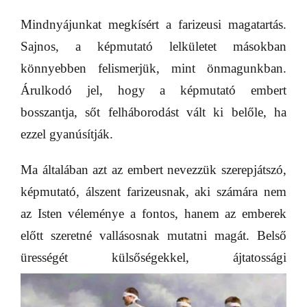
Mindnyájunkat megkísért a farizeusi magatartás.
Sajnos, a képmutató lelkületet másokban
könnyebben felismerjük, mint önmagunkban.
Árulkodó jel, hogy a képmutató embert
bosszantja, sőt felháborodást vált ki belőle, ha
ezzel gyanúsítják.
Ma általában azt az embert nevezzük szerepjátszó,
képmutató, álszent farizeusnak, aki számára nem
az Isten véleménye a fontos, hanem az emberek
előtt szeretné vallásosnak mutatni magát. Belső
ürességét külsőségekkel,
ájtatossági