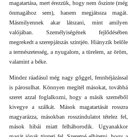
magatartása, mert érezzük, hogy nem őszinte (még
önmagához sem), hanem megjátssza magát.
Másmilyennek akar látszani, mint amilyen
valójában. Személyiségének fejlődésében
megrekedt a szerepjátszás szintjén. Hiányzik belőle
a természetesség, a nyugalom, a türelem, az öröm,
valamint a béke.
Mindez ráadásul még nagy gőggel, fennhéjázással
is párosulhat. Könnyen megítél másokat, továbbá
szeret azzal foglalkozni, hogy a másik szeméből
kivegye a szálkát. Mások magatartását rosszra
magyarázza, másokban rosszindulatot tételez fel,
mások hibái miatt felháborodik. Ugyanakkor
magát jónak tünteti fel. Szeretné elhitetni, hogy a