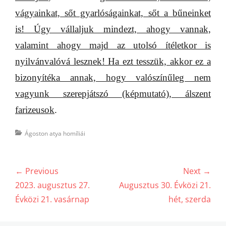
vágyainkat, sőt gyarlóságainkat, sőt a bűneinket
is! Úgy vállaljuk mindezt, ahogy vannak,
valamint ahogy majd az utolsó ítéletkor is
nyilvánvalóvá lesznek! Ha ezt tesszük, akkor ez a
bizonyítéka annak, hogy valószínűleg nem
vagyunk
szerepjátszó (képmutató), álszent
farizeusok
.
Categories
Ágoston atya homíliái
Bejegyzés
← Previous
Next →
navigáció
Previous
Next
2023. augusztus 27.
Augusztus 30. Évközi 21.
post:
post:
Évközi 21. vasárnap
hét, szerda