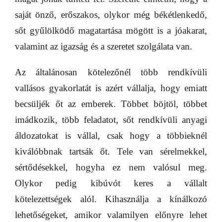
saját önző, erőszakos, olykor még békétlenkedő,
sőt gyűlölködő magatartása mögött is a jóakarat,
valamint az igazság és a szeretet szolgálata van.
Az általánosan kötelezőnél több rendkívüli
vallásos gyakorlatát is azért vállalja, hogy emiatt
becsüljék őt az emberek. Többet böjtöl, többet
imádkozik, több feladatot, sőt rendkívüli anyagi
áldozatokat is vállal, csak hogy a többieknél
kiválóbbnak tartsák őt. Tele van sérelmekkel,
sértődésekkel, hogyha ez nem valósul meg.
Olykor pedig kibúvót keres a vállalt
kötelezettségek alól. Kihasználja a kínálkozó
lehetőségeket, amikor valamilyen előnyre lehet