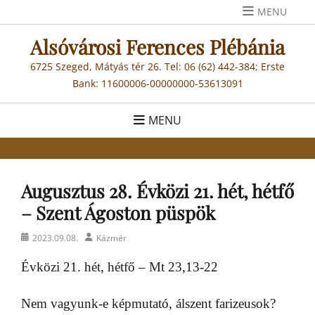
Skip
MENU
to
Alsóvárosi Ferences Plébánia
content
6725 Szeged, Mátyás tér 26. Tel: 06 (62) 442-384; Erste
Bank: 11600006-00000000-53613091
MENU
Augusztus 28. Évközi 21. hét, hétfő
– Szent Ágoston püspök
Posted
Author
2023.09.08.
Kázmér
on
Évközi 21. hét, hétfő – Mt 23,13-22
Nem vagyunk-e képmutató, álszent farizeusok?