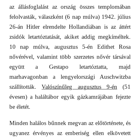
az állásfoglalást az ország összes templomában
felolvasták, válaszként (6 nap múlva) 1942. július
26-án Hitler elrendelte Hollandiában is az áttért
zsidók letartóztatását, akiket addig megkíméltek.
10 nap múlva, augusztus 5-én Edithet Rosa
nővérével, valamint több szerzetes nővér társával
együtt a Gestapo letartóztatta, majd
marhavagonban a lengyelországi Auschwitzba
szállították.
Valószínűleg augusztus 9-én
(51
évesen) a haláltábor egyik gázkamrájában fejezte
be életét.
Minden halálos bűnnek megvan az előtörténete, és
ugyanez érvényes az emberiség ellen elkövetett