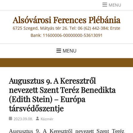
Skip
MENU
to
Alsóvárosi Ferences Plébánia
content
6725 Szeged, Mátyás tér 26. Tel: 06 (62) 442-384; Erste
Bank: 11600006-00000000-53613091
MENU
Augusztus 9. A Keresztről
nevezett Szent Teréz Benedikta
(Edith Stein) – Európa
társvédőszentje
Posted
Author
2023.09.08.
Kázmér
on
Augusztus 9. A Keresztről nevezett Szent Teréz