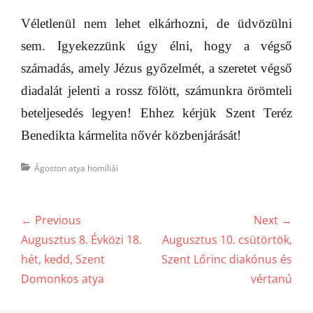
Véletlenül nem lehet elkárhozni, de üdvözülni
sem. Igyekezzünk úgy élni, hogy a végső
számadás, amely Jézus győzelmét, a szeretet végső
diadalát jelenti a rossz fölött, számunkra örömteli
beteljesedés legyen! Ehhez kérjük Szent Teréz
Benedikta kármelita nővér közbenjárását!
Categories
Ágoston atya homíliái
Bejegyzés
← Previous
Next →
navigáció
Previous
Next
Augusztus 8. Évközi 18.
Augusztus 10. csütörtök,
post:
post:
hét, kedd, Szent
Szent Lőrinc diakónus és
Domonkos atya
vértanú