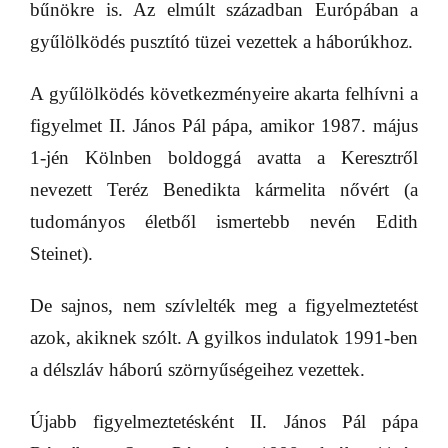
bűnökre is. Az elmúlt században Európában a
gyűlölködés pusztító tüzei vezettek a háborúkhoz.
A gyűlölködés következményeire akarta felhívni a
figyelmet II. János Pál pápa, amikor 1987. május
1-jén Kölnben boldoggá avatta a Keresztről
nevezett Teréz Benedikta kármelita nővért (a
tudományos életből ismertebb nevén Edith
Steinet).
De sajnos, nem szívlelték meg a figyelmeztetést
azok, akiknek szólt. A gyilkos indulatok 1991-ben
a délszláv háború szörnyűségeihez vezettek.
Újabb figyelmeztetésként II. János Pál pápa