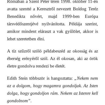
Rómában a Szent Péter téren 1998. október 11-én
avatta szentté a Keresztről nevezett Boldog Teréz
Benedikta nővért, majd 1999-ben Európa
társvédőszentjévé nyilvánította. Példája szerint,
amikor mindent eláraszt a vak gyűlölet, akkor is
lehet szeretetben élni.
A tíz szűzről szóló példabeszéd az okosság és az
éberség erényéről szól. Az él okosan, aki az örök
életre gondolva rendezi be életét.
Edith Stein többször is hangoztatta:
„Nekem nem
az a dolgom, hogy magamra gondoljak. Az Isten
dolga, hogy gondoljon rám. Nekem az Istenre kell
gondolnom”
.