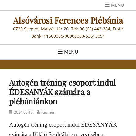
Skip
MENU
to
Alsóvárosi Ferences Plébánia
content
6725 Szeged, Mátyás tér 26. Tel: 06 (62) 442-384; Erste
Bank: 11600006-00000000-53613091
MENU
Autogén tréning csoport indul
ÉDESANYÁK számára a
plébániánkon
Posted
Author
2024.08.10.
Kázmér
on
Autogén tréning csoport indul ÉDESANYÁK
számára a Kilátó Szolgálat szervezésében.