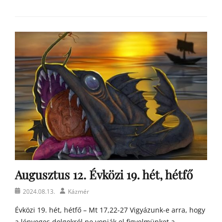
Categories
Á
g
o
s
t
o
n
a
t
y
a
h
o
m
Augusztus 12. Évközi 19. hét, hétfő
í
l
Posted
Author
2024.08.13.
Kázmér
i
on
á
Évközi 19. hét, hétfő – Mt 17,22-27 Vigyázunk-e arra, hogy
i
a lényeges dolgokról ne vonják el figyelmünket a