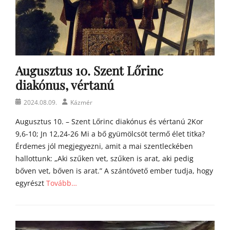
t
y
a
h
o
m
Augusztus 10. Szent Lőrinc
í
l
diakónus, vértanú
i
á
Posted
Author
2024.08.09.
Kázmér
i
on
Augusztus 10. – Szent Lőrinc diakónus és vértanú 2Kor
9,6-10; Jn 12,24-26 Mi a bő gyümölcsöt termő élet titka?
Érdemes jól megjegyezni, amit a mai szentleckében
hallottunk: „Aki szűken vet, szűken is arat, aki pedig
bőven vet, bőven is arat.” A szántóvető ember tudja, hogy
egyrészt
Tovább…
Categories
Á
g