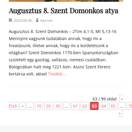
m
Augusztus 8. Szent Domonkos atya
í
l
Posted
Author
2024.08.08.
Kázmér
i
on
á
Augusztus 8. Szent Domonkos – 2Tim 4,1-5; Mt 5,13-16
i
Mennyire vagyunk tudatában annak, hogy mi a
hivatásunk, illetve annak, hogy mi a küldetésünk a
világban? Szent Domonkos 1170-ben Spanyolországban
született egy gazdag, vallásos, nemesi családban.
Bolognában halt meg 1221-ben. Assisi Szent Ferenc
kortársa volt, akivel
Tovább…
Categories
Á
63 / 99 oldal
«
g
o
Első
«
...
10
20
30
...
61
62
63
64
65
...
7
s
»
t
o
n