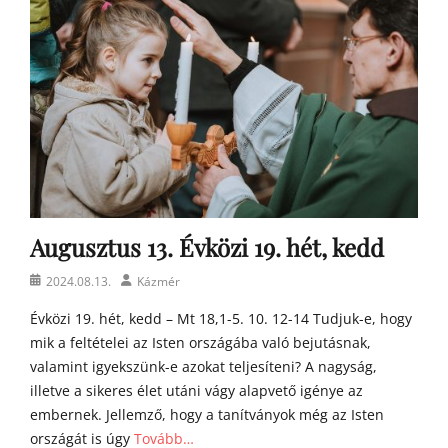
s
t
o
n
a
t
y
a
h
o
m
Augusztus 13. Évközi 19. hét, kedd
í
l
Posted
Author
2024.08.13.
Kázmér
i
on
á
Évközi 19. hét, kedd – Mt 18,1-5. 10. 12-14 Tudjuk-e, hogy
i
mik a feltételei az Isten országába való bejutásnak,
valamint igyekszünk-e azokat teljesíteni? A nagyság,
illetve a sikeres élet utáni vágy alapvető igénye az
embernek. Jellemző, hogy a tanítványok még az Isten
országát is úgy
Tovább…