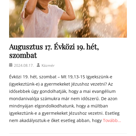
Augusztus 17. Évközi 19. hét,
szombat
Posted
Author
2024.08.17.
Kázmér
on
Évközi 19. hét, szombat – Mt 19,13-15 Igyekszünk-e
(igyekeztünk-e) a gyermekeket Jézushoz vezetni? Az
idősebbek úgy gondolhatják, hogy a mai evangélium
mondanivalója számukra már nem időszerű. De azon
mindnyájan elgondolkodhatunk, hogy a múltban
igyekeztünk-e a gyermekeket Jézushoz vezetni. Esetleg
nem akadályoztuk-e őket esetleg abban, hogy
Tovább…
Categories