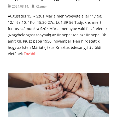
l
Posted
Author
2024.08.14.
Kázmér
i
on
á
Augusztus 15. – Szűz Mária mennybevétele Jel 11,19a;
i
12,1-6a;10; 1Kor 15,20-27c; Lk 1,39-56 Tudjuk-e, miért
fontos számunkra Szűz Mária mennybe való felvételének
(Nagyboldogasszonynak) az ünnepe? Ma azt ünnepeljük,
amit XII. Piusz pápa 1950. november 1-én hirdetett ki,
hogy az Isten Máriát (Jézus Krisztus édesanyját) „földi
életének
Tovább…
Categories
Á
g
o
s
t
o
n
a
t