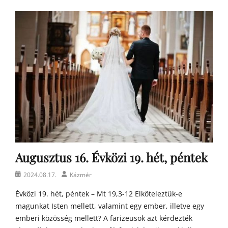
Á
g
o
s
t
o
n
a
t
y
a
h
o
m
Augusztus 16. Évközi 19. hét, péntek
í
l
Posted
Author
2024.08.17.
Kázmér
i
on
á
Évközi 19. hét, péntek – Mt 19,3-12 Elköteleztük-e
i
magunkat Isten mellett, valamint egy ember, illetve egy
emberi közösség mellett? A farizeusok azt kérdezték