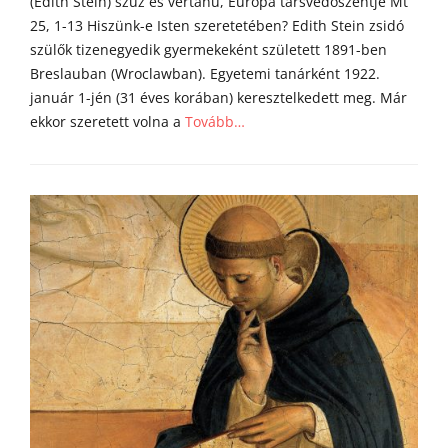
(Edith Stein) szűz és vértanú, Európa társvédőszentje Mt
25, 1-13 Hiszünk-e Isten szeretetében? Edith Stein zsidó
szülők tizenegyedik gyermekeként született 1891-ben
Breslauban (Wroclawban). Egyetemi tanárként 1922.
január 1-jén (31 éves korában) keresztelkedett meg. Már
ekkor szeretett volna a
Tovább…
Categories
Á
g
o
s
t
o
n
a
t
y
a
h
o