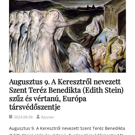
o
s
t
o
n
a
t
y
a
h
o
m
Augusztus 9. A Keresztről nevezett
í
l
Szent Teréz Benedikta (Edith Stein)
i
szűz és vértanú, Európa
á
társvédőszentje
i
Posted
Author
2024.08.09.
Kázmér
on
Augusztus 9. A Keresztről nevezett Szent Teréz Benedikta