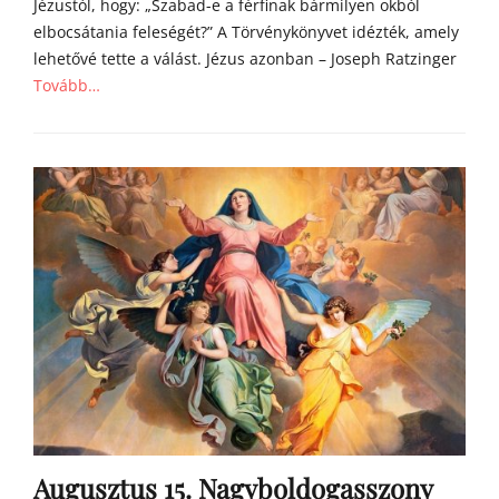
Jézustól, hogy: „Szabad-e a férfinak bármilyen okból
elbocsátania feleségét?” A Törvénykönyvet idézték, amely
lehetővé tette a válást. Jézus azonban – Joseph Ratzinger
Tovább…
Categories
Á
g
o
s
t
o
n
a
t
y
a
h
o
m
Augusztus 15. Nagyboldogasszony
í