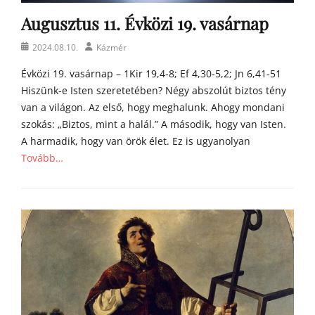
m
Augusztus 11. Évközi 19. vasárnap
í
l
Posted
Author
2024.08.10.
Kázmér
i
on
á
Évközi 19. vasárnap – 1Kir 19,4-8; Ef 4,30-5,2; Jn 6,41-51
i
Hiszünk-e Isten szeretetében? Négy abszolút biztos tény
van a világon. Az első, hogy meghalunk. Ahogy mondani
szokás: „Biztos, mint a halál.” A második, hogy van Isten.
A harmadik, hogy van örök élet. Ez is ugyanolyan
Tovább…
Categories
Á
g
o
s
t
o
n
a