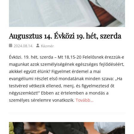
y
a
h
o
m
Augusztus 14. Évközi 19. hét, szerda
í
l
Posted
Author
2024.08.14.
Kázmér
i
on
á
Évközi. 19. hét, szerda – Mt 18,15-20 Felelősnek érezzük-e
i
magunkat azok személyiségének egészséges fejlődéséért,
akikkel együtt élünk? Figyelmet érdemel a mai
evangéliumi részlet első mondatának minden szava: „Ha
testvéred vétkezik ellened, menj, és figyelmeztesd őt
négyszemközt!” Ebben az értelemben a mondás a
személyes sérelemre vonatkozik.
Tovább…
Categories
Á
g
o