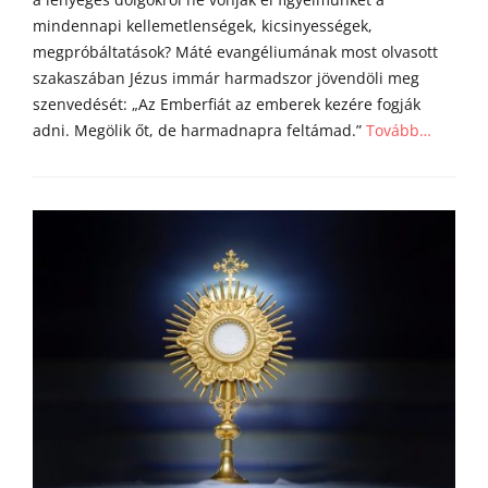
mindennapi kellemetlenségek, kicsinyességek,
megpróbáltatások? Máté evangéliumának most olvasott
szakaszában Jézus immár harmadszor jövendöli meg
szenvedését: „Az Emberfiát az emberek kezére fogják
adni. Megölik őt, de harmadnapra feltámad.”
Tovább…
Categories
Á
g
o
s
t
o
n
a
t
y
a
h
o