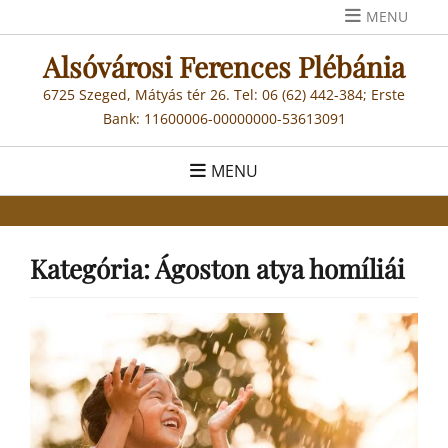
Skip
MENU
to
Alsóvárosi Ferences Plébánia
content
6725 Szeged, Mátyás tér 26. Tel: 06 (62) 442-384; Erste
Bank: 11600006-00000000-53613091
MENU
Kategória:
Ágoston atya homíliái