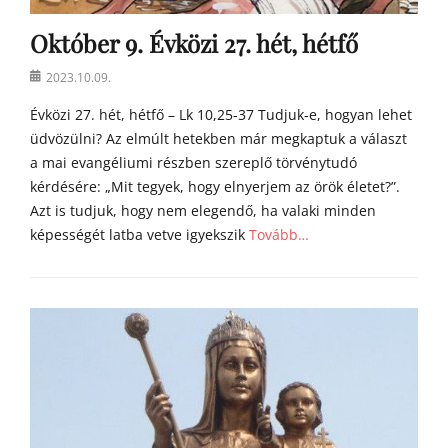
m
Október 9. Évközi 27. hét, hétfő
í
l
Posted
2023.10.09.
i
on
á
Évközi 27. hét, hétfő – Lk 10,25-37 Tudjuk-e, hogyan lehet
i
üdvözülni? Az elmúlt hetekben már megkaptuk a választ
a mai evangéliumi részben szereplő törvénytudó
kérdésére: „Mit tegyek, hogy elnyerjem az örök életet?”.
Azt is tudjuk, hogy nem elegendő, ha valaki minden
képességét latba vetve igyekszik
Tovább…
Categories
Á
g
o
s
t
o
n
a