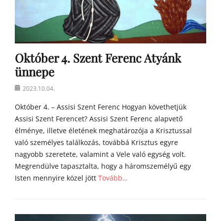
y
a
h
o
m
Október 4. Szent Ferenc Atyánk
í
l
ünnepe
i
á
Posted
2023.10.04.
i
on
Október 4. – Assisi Szent Ferenc Hogyan követhetjük
Assisi Szent Ferencet? Assisi Szent Ferenc alapvető
élménye, illetve életének meghatározója a Krisztussal
való személyes találkozás, továbbá Krisztus egyre
nagyobb szeretete, valamint a Vele való egység volt.
Megrendülve tapasztalta, hogy a háromszemélyű egy
Isten mennyire közel jött
Tovább…
Categories
Á
g