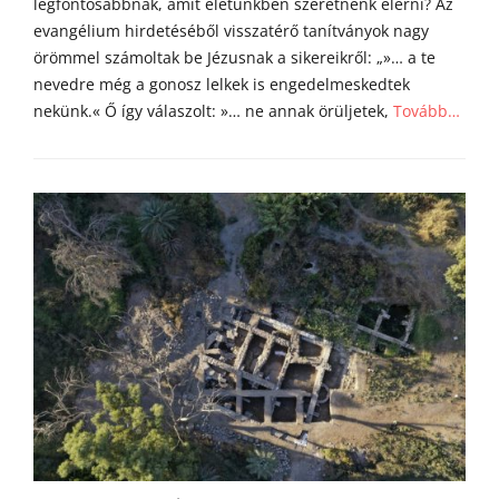
legfontosabbnak, amit életünkben szeretnénk elérni? Az
evangélium hirdetéséből visszatérő tanítványok nagy
örömmel számoltak be Jézusnak a sikereikről: „»… a te
nevedre még a gonosz lelkek is engedelmeskedtek
nekünk.« Ő így válaszolt: »… ne annak örüljetek,
Tovább…
Categories
Á
g
o
s
t
o
n
a
t
y
a
h
o
m