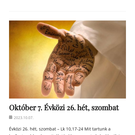
Categories
Á
g
o
s
t
o
n
a
t
y
a
h
o
m
Október 7. Évközi 26. hét, szombat
í
l
Posted
2023.10.07.
i
on
á
Évközi 26. hét, szombat – Lk 10,17-24 Mit tartunk a
i