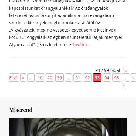
Október 2. Szent Őrzőangyalok – Mt 18,1-5.10 Ápoljuk-e a
i
kapcsolatunkat őrangyalunkkal? Az őrzőangyalok
létezését Jézus bizonyítja, amikor a mai evangélium
szerint a kicsinyek megbotránkoztatásától óv:
„Vigyázzatok, meg ne vessetek egyet sem e kicsinyek
közül! … Angyalaik az égben szüntelenül látják mennyei
Atyám arcát”. Jézus kijelentése
Tovább…
Categories
Á
93 / 99 oldal
«
g
o
Első
«
...
10
20
30
...
91
92
93
94
95
...
»
s
»
t
o
n
a
Miserend
t
y
a
h