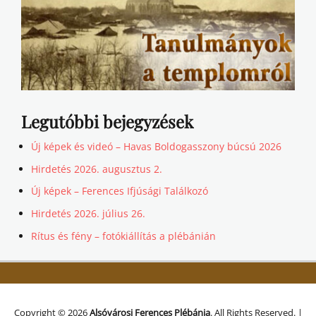
Legutóbbi bejegyzések
Új képek és videó – Havas Boldogasszony búcsú 2026
Hirdetés 2026. augusztus 2.
Új képek – Ferences Ifjúsági Találkozó
Hirdetés 2026. július 26.
Rítus és fény – fotókiállítás a plébánián
Copyright © 2026
Alsóvárosi Ferences Plébánia
. All Rights Reserved. |