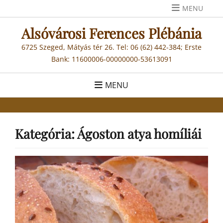
Skip
MENU
to
Alsóvárosi Ferences Plébánia
content
6725 Szeged, Mátyás tér 26. Tel: 06 (62) 442-384; Erste
Bank: 11600006-00000000-53613091
MENU
Kategória:
Ágoston atya homíliái