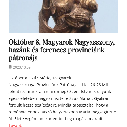
t
y
a
h
o
m
Október 8. Magyarok Nagyasszony,
í
l
hazánk és ferences provinciánk
i
pátronája
á
i
Posted
2023.10.09.
on
Október 8. Szűz Mária, Magyarok
Nagyasszonya Provinciánk Pátrónája – Lk 1,26-28 Mit
jelent számunkra a mai ünnep? Szent István királyunk
egész életében nagyon tisztelte Szűz Máriát. Gyakran
fordult hozzá segítségért. Mindig tapasztalta, hogy a
reménytelennek látszó helyzetekben Mária megsegítette
őt. Élete végén, amikor emberileg magára maradt,
Tovább…