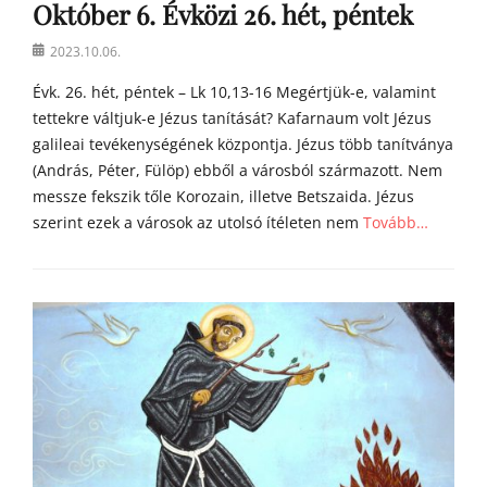
Október 6. Évközi 26. hét, péntek
í
l
Posted
2023.10.06.
i
on
á
Évk. 26. hét, péntek – Lk 10,13-16 Megértjük-e, valamint
i
tettekre váltjuk-e Jézus tanítását? Kafarnaum volt Jézus
galileai tevékenységének központja. Jézus több tanítványa
(András, Péter, Fülöp) ebből a városból származott. Nem
messze fekszik tőle Korozain, illetve Betszaida. Jézus
szerint ezek a városok az utolsó ítéleten nem
Tovább…
Categories
Á
g
o
s
t
o
n
a
t