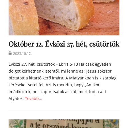
Október 12. Évközi 27. hét, csütörtök
Posted
2023.10.12.
on
Évközi 27. hét, csütörtök – Lk 11,5-13 Ha csak egyetlen
dolgot kérhetnénk Istentől, mi lenne az? Jézus sokszor
biztatott a kitartó kérő imára. A Miatyánkban is kizárólag
kéréseket sorol fel. Azt is mondta, hogy „Amikor
imádkoztok, ne szaporítsátok a szót, mert tudja a ti
Atyátok,
Tovább…
Categories
Á
g