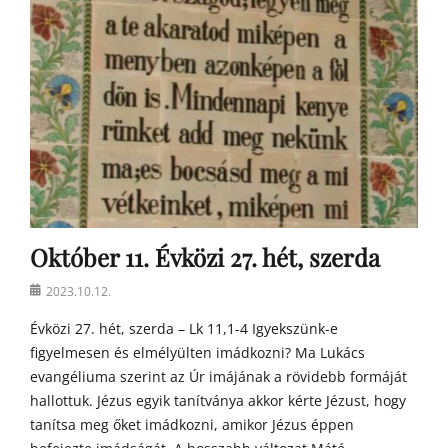
o
s
t
o
n
a
t
y
a
h
o
m
Október 11. Évközi 27. hét, szerda
í
l
Posted
2023.10.12.
i
on
á
Évközi 27. hét, szerda – Lk 11,1-4 Igyekszünk-e
i
figyelmesen és elmélyülten imádkozni? Ma Lukács
evangéliuma szerint az Úr imájának a rövidebb formáját
hallottuk. Jézus egyik tanítványa akkor kérte Jézust, hogy
tanítsa meg őket imádkozni, amikor Jézus éppen