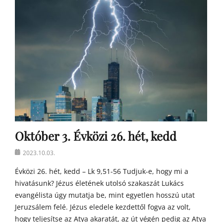
o
s
t
o
n
a
t
y
a
h
o
m
Október 3. Évközi 26. hét, kedd
í
l
Posted
2023.10.03.
i
on
á
Évközi 26. hét, kedd – Lk 9,51-56 Tudjuk-e, hogy mi a
i
hivatásunk? Jézus életének utolsó szakaszát Lukács
evangélista úgy mutatja be, mint egyetlen hosszú utat
Jeruzsálem felé. Jézus eledele kezdettől fogva az volt,
hogy teljesítse az Atya akaratát, az út végén pedig az Atya