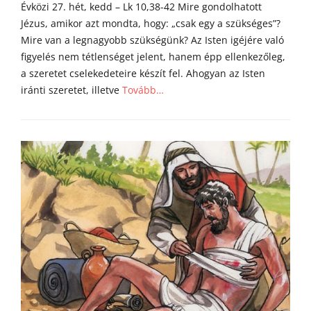
Évközi 27. hét, kedd – Lk 10,38-42 Mire gondolhatott
i
Jézus, amikor azt mondta, hogy: „csak egy a szükséges”?
Mire van a legnagyobb szükségünk? Az Isten igéjére való
figyelés nem tétlenséget jelent, hanem épp ellenkezőleg,
a szeretet cselekedeteire készít fel. Ahogyan az Isten
iránti szeretet, illetve
Tovább…
Categories
Á
g
o
s
t
o
n
a
t
y
a
h
o