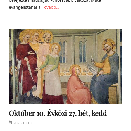
befejezte imádságát. A hosszabb változat Máté
evangélistánál a
Tovább…
Categories
Á
g
o
s
t
o
n
a
t
y
a
h
o
m
Október 10. Évközi 27. hét, kedd
í
l
Posted
2023.10.10.
i
on
á