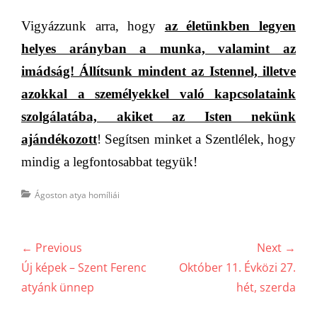
Vigyázzunk arra, hogy
az életünkben legyen
helyes arányban a munka, valamint az
imádság! Állítsunk mindent az Istennel, illetve
azokkal a személyekkel való kapcsolataink
szolgálatába, akiket az Isten nekünk
ajándékozott
! Segítsen minket a Szentlélek, hogy
mindig a legfontosabbat tegyük!
Categories
Ágoston atya homíliái
Bejegyzés
← Previous
Next →
navigáció
Previous
Next
Új képek – Szent Ferenc
Október 11. Évközi 27.
post:
post:
atyánk ünnep
hét, szerda