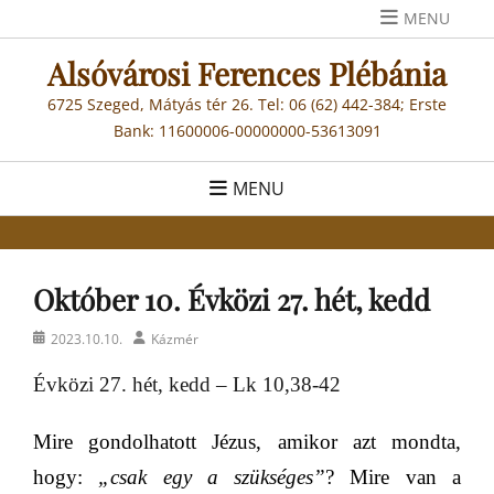
Skip
MENU
to
Alsóvárosi Ferences Plébánia
content
6725 Szeged, Mátyás tér 26. Tel: 06 (62) 442-384; Erste
Bank: 11600006-00000000-53613091
MENU
Október 10. Évközi 27. hét, kedd
Posted
Author
2023.10.10.
Kázmér
on
Évközi 27. hét, kedd – Lk 10,38-42
Mire gondolhatott Jézus, amikor azt mondta,
hogy:
„csak egy a szükséges”
? Mire van a