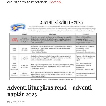
órai szentmise keretében.
Tovább…
Categories
h
í
r
e
k
Adventi liturgikus rend – adventi
naptár 2025
Posted
2025.11.29.