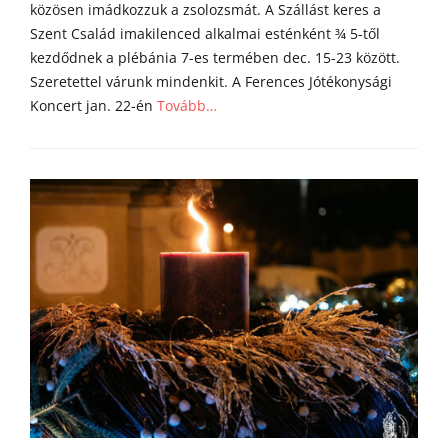
közösen imádkozzuk a zsolozsmát. A Szállást keres a
Szent Család imakilenced alkalmai esténként ¾ 5-től
kezdődnek a plébánia 7-es termében dec. 15-23 között.
Szeretettel várunk mindenkit. A Ferences Jótékonysági
Koncert jan. 22-én
Tovább…
Categories
h
í
r
e
k