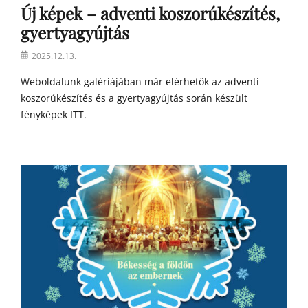
Új képek – adventi koszorúkészítés,
gyertyagyújtás
Posted
2025.12.13.
on
Weboldalunk galériájában már elérhetők az adventi
koszorúkészítés és a gyertyagyújtás során készült
fényképek ITT.
Categories
h
í
r
e
k