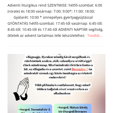
on
Adventi liturgikus rend SZENTMISE: hétfő-szombat: 6:00
(rorate) és 18:00 vasárnap: 7:00; 9:00*; 11:00; 18:00;
Gyálarét: 10:00 * ünnepélyes gyertyagyújtással
GYÓNTATÁS hétfő-szombat: 17:45-től vasárnap: 6:45-től;
8:45-től; 10:45-től és 17:45-től ADVENTI NAPTÁR segítség,
ötletek az advent tartalmas lelki készületéhez:
Tovább…
Categories
h
í
r
e
k