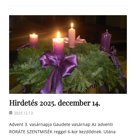
Categories
h
í
r
e
k
Hirdetés 2025. december 14.
Posted
2025.12.13.
on
Advent 3. vasárnapja Gaudete vasárnap Az adventi
RORÁTE SZENTMISÉK reggel 6-kor kezdődnek. Utána