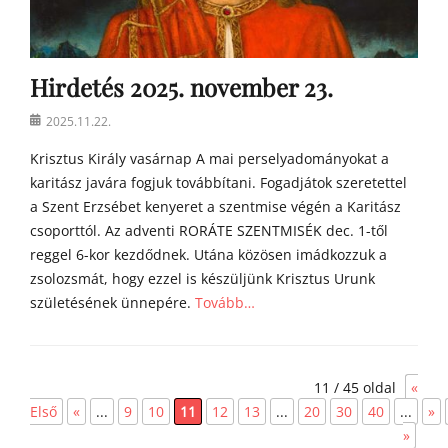
Hirdetés 2025. november 23.
Posted
2025.11.22.
on
Krisztus Király vasárnap A mai perselyadományokat a
karitász javára fogjuk továbbítani. Fogadjátok szeretettel
a Szent Erzsébet kenyeret a szentmise végén a Karitász
csoporttól. Az adventi RORÁTE SZENTMISÉK dec. 1-től
reggel 6-kor kezdődnek. Utána közösen imádkozzuk a
zsolozsmát, hogy ezzel is készüljünk Krisztus Urunk
születésének ünnepére.
Tovább…
Categories
h
11 / 45 oldal
«
í
r
Első
«
...
9
10
11
12
13
...
20
30
40
...
»
e
»