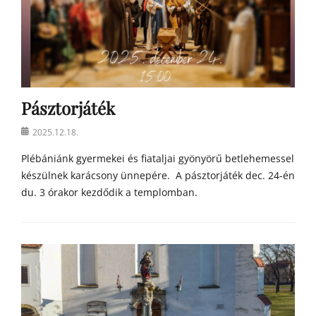
Pásztorjáték
Posted
2025.12.18.
on
Plébániánk gyermekei és fiataljai gyönyörű betlehemessel
készülnek karácsony ünnepére. A pásztorjáték dec. 24-én
du. 3 órakor kezdődik a templomban.
Categories
h
í
r
e
k