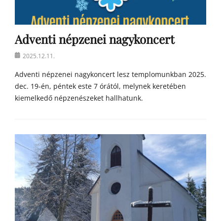
Adventi népzenei nagykoncert
Posted
2025.12.11.
on
Adventi népzenei nagykoncert lesz templomunkban 2025.
dec. 19-én, péntek este 7 órától, melynek keretében
kiemelkedő népzenészeket hallhatunk.
Categories
h
í
r
e
k