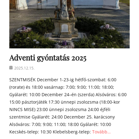
Adventi gyóntatás 2025
Posted
2025.12.15.
on
SZENTMISÉK December 1-23-ig hétfő-szombat: 6:00
(rorate) és 18:00 vasárnap: 7:00; 9:00; 11:00; 18:00;
Gyálarét: 10:00 December 24–én (szerda) Alsóváros: 6:00
15:00 pásztorjáték 17:30 ünnepi zsolozsma (18:00-kor
NINCS MISE) 23:00 ünnepi zsolozsma 24:00 éjféli
szentmise Gyálarét: 24:00 December 25. karácsony
Alsóváros: 7:00; 9:00; 11:00; 18:00 Gyálarét: 10:00
Kecskés-telep: 10:30 Klebelsberg-telep:
Tovább…