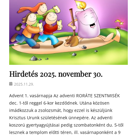
e
k
Hirdetés 2025. november 30.
Posted
2025.11.29.
on
Advent 1. vasárnapja Az adventi RORÁTE SZENTMISÉK
dec. 1-től reggel 6-kor kezdődnek. Utána közösen
imádkozzuk a zsolozsmát, hogy ezzel is készüljünk
Krisztus Urunk születésének ünnepére. Az adventi
koszorú gyertyagyújtásai pedig szombatonként du. 5-től
lesznek a templom előtti téren, ill. vasárnaponként a 9