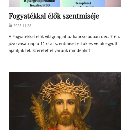
Fogyatékkal élők szentmiséje
Posted
2025.11.28.
on
A Fogyatékkal élők világnapjához kapcsolódóan dec. 7-én,
jövő vasárnap a 11 órai szentmisét értük és velük együtt
ajánljuk fel. Szeretettel várunk mindenkit!
Categories
h
í
r
e
k