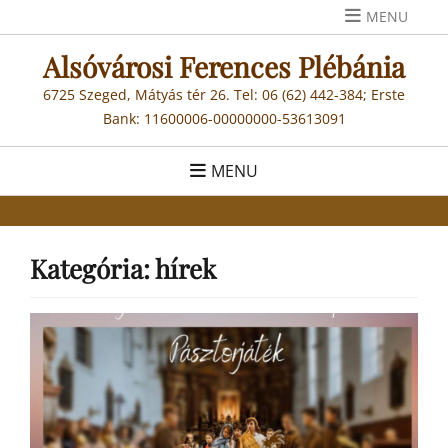
Skip
MENU
to
Alsóvárosi Ferences Plébánia
content
6725 Szeged, Mátyás tér 26. Tel: 06 (62) 442-384; Erste
Bank: 11600006-00000000-53613091
MENU
Kategória:
hírek