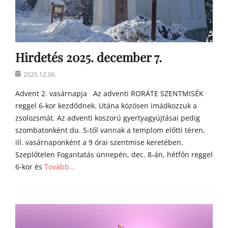
Hirdetés 2025. december 7.
Posted
2025.12.06.
on
Advent 2. vasárnapja Az adventi RORÁTE SZENTMISÉK
reggel 6-kor kezdődnek. Utána közösen imádkozzuk a
zsolozsmát. Az adventi koszorú gyertyagyújtásai pedig
szombatonként du. 5-től vannak a templom előtti téren,
ill. vasárnaponként a 9 órai szentmise keretében.
Szeplőtelen Fogantatás ünnepén, dec. 8-án, hétfőn reggel
6-kor és
Tovább…
Categories
h
í
r