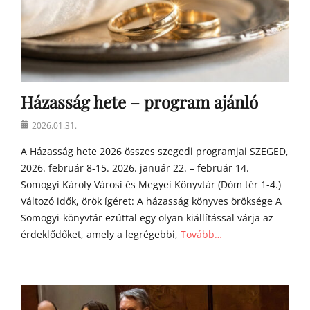
Házasság hete – program ajánló
Posted
2026.01.31.
on
A Házasság hete 2026 összes szegedi programjai SZEGED,
2026. február 8-15. 2026. január 22. – február 14.
Somogyi Károly Városi és Megyei Könyvtár (Dóm tér 1-4.)
Változó idők, örök ígéret: A házasság könyves öröksége A
Somogyi-könyvtár ezúttal egy olyan kiállítással várja az
érdeklődőket, amely a legrégebbi,
Tovább…
Categories
h
í
r