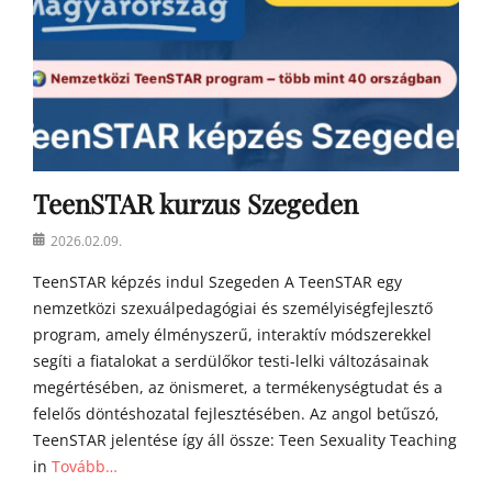
TeenSTAR kurzus Szegeden
Posted
2026.02.09.
on
TeenSTAR képzés indul Szegeden A TeenSTAR egy
nemzetközi szexuálpedagógiai és személyiségfejlesztő
program, amely élményszerű, interaktív módszerekkel
segíti a fiatalokat a serdülőkor testi-lelki változásainak
megértésében, az önismeret, a termékenységtudat és a
felelős döntéshozatal fejlesztésében. Az angol betűszó,
TeenSTAR jelentése így áll össze: Teen Sexuality Teaching
in
Tovább…