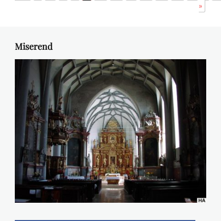
e
»
k
Miserend