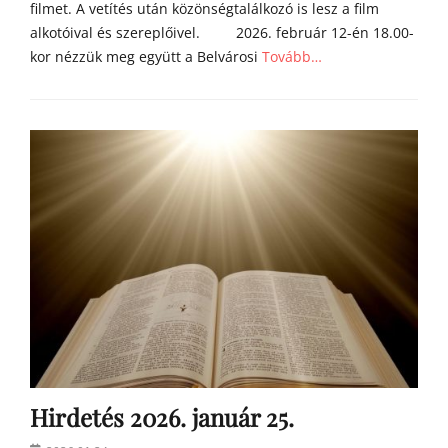
filmet. A vetítés után közönségtalálkozó is lesz a film
alkotóival és szereplőivel. 2026. február 12-én 18.00-
kor nézzük meg együtt a Belvárosi
Tovább…
Categories
h
í
r
e
k
Hirdetés 2026. január 25.