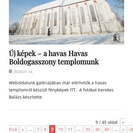
Új képek – a havas Havas
Boldogasszony templomunk
Posted
2026.01.14.
on
Weboldalunk galériájában már elérhetők a havas
templomról készült fényképek ITT. A fotókat Kerekes
Balázs készítette.
Categories
h
9 / 45 oldal
«
í
r
Első
«
...
7
8
9
10
11
...
20
30
40
...
»
U