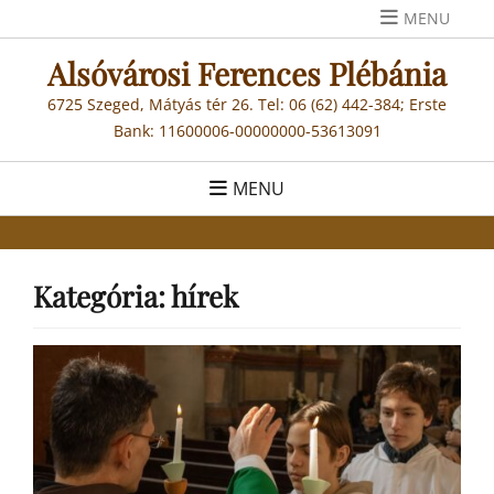
Skip
MENU
to
Alsóvárosi Ferences Plébánia
content
6725 Szeged, Mátyás tér 26. Tel: 06 (62) 442-384; Erste
Bank: 11600006-00000000-53613091
MENU
Kategória:
hírek