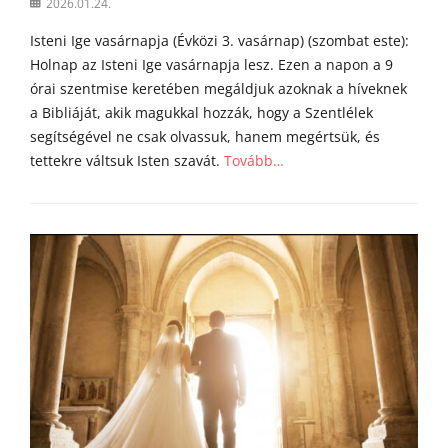
Posted
2026.01.24.
on
Isteni Ige vasárnapja (Évközi 3. vasárnap) (szombat este):
Holnap az Isteni Ige vasárnapja lesz. Ezen a napon a 9
órai szentmise keretében megáldjuk azoknak a híveknek
a Bibliáját, akik magukkal hozzák, hogy a Szentlélek
segítségével ne csak olvassuk, hanem megértsük, és
tettekre váltsuk Isten szavát.
Tovább…
Categories
h
í
r
e
k