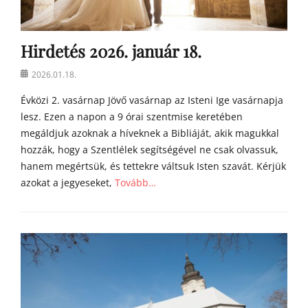
Hirdetés 2026. január 18.
Posted
2026.01.18.
on
Évközi 2. vasárnap Jövő vasárnap az Isteni Ige vasárnapja
lesz. Ezen a napon a 9 órai szentmise keretében
megáldjuk azoknak a híveknek a Bibliáját, akik magukkal
hozzák, hogy a Szentlélek segítségével ne csak olvassuk,
hanem megértsük, és tettekre váltsuk Isten szavát. Kérjük
azokat a jegyeseket,
Tovább…
Categories
h
í
r
e
k