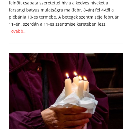
felnőtt csapata szeretettel hívja a kedves híveket a
farsangi batyus mulatságra ma (febr. 8–án) fél 4-től a
plébánia 10-es termébe. A betegek szentmiséje február
11–én, szerdán a 11-es szentmise keretében lesz,
Tovább…
Categories
h
í
r
e
k