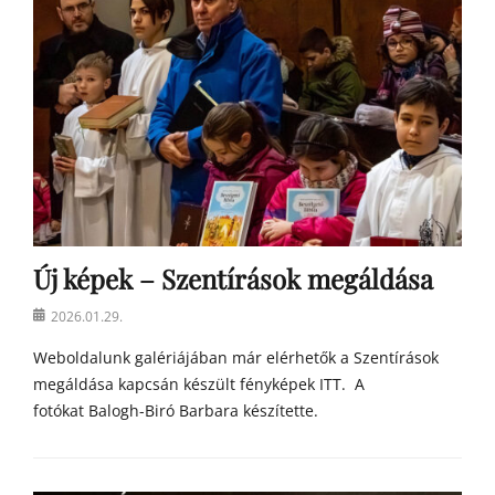
e
k
Új képek – Szentírások megáldása
Posted
2026.01.29.
on
Weboldalunk galériájában már elérhetők a Szentírások
megáldása kapcsán készült fényképek ITT. A
fotókat Balogh-Biró Barbara készítette.
Categories
h