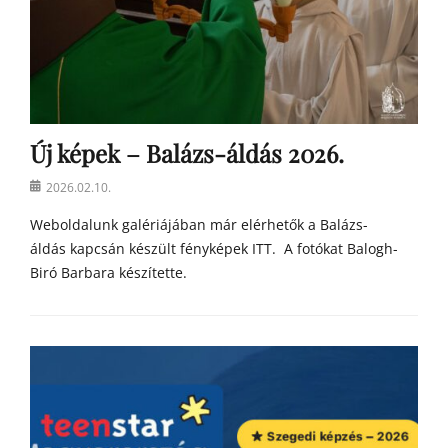
Új képek – Balázs-áldás 2026.
Posted
2026.02.10.
on
Weboldalunk galériájában már elérhetők a Balázs-
áldás kapcsán készült fényképek ITT. A fotókat Balogh-
Biró Barbara készítette.
Categories
h
í
r
e
k