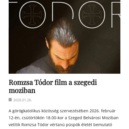
í
r
e
k
Romzsa Tódor film a szegedi
moziban
Posted
2026.01.26.
on
A görögkatolikus közösség szervezésében 2026. február
12-én, csütörtökön 18.00-kor a Szeged Belvárosi Moziban
vetítik Romzsa Tódor vértanú püspök életét bemutató