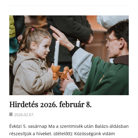
Categories
h
í
r
e
k
Hirdetés 2026. február 8.
Posted
2026.02.07.
on
Évközi 5. vasárnap Ma a szentmisék után Balázs-áldásban
részesítjük a híveket. (délelőtt): Közösségünk vidám