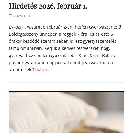
Hirdetés 2026. február 1.
Posted
2026.01.31.
on
Évközi 4. vasárnap Február 2-án, hétfőn Gyertyaszentelő
Boldogasszony ünnepén a reggeli 7 órai és az este 6
órakor kezdődő szentmisében is lesz gyertyaszentelés
templomunkban. Kérjük a kedves testvéreket, hogy
gyertyát hozzanak magukkal. Febr. 3-án, Szent Balázs
püspök és vértanú napján, valamint jövő vasárnap a
szentmisék
Tovább…
Categories
h
í
r
e
k