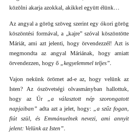
közölni akarja azokkal, akikkel együtt élünk…
Az angyal a görög szöveg szerint egy ókori görög
köszöntési formával, a „kajre” szóval köszöntötte
Máriát, ami azt jelenti, hogy örvendezzél! Azt is
megmondta az angyal Máriának, hogy amiatt
örvendezzen, hogy ő
„kegyelemmel teljes”.
Vajon nekünk örömet ad-e az, hogy velünk az
Isten? Az ószövetségi olvasmányban hallottuk,
hogy az Úr
„a választott nép szorongatott
napjaiban”
adta azt a jelet, hogy:
„a szűz fogan,
fiút szül, és Emmánuelnek nevezi, ami annyit
jelent: Velünk az Isten”
.