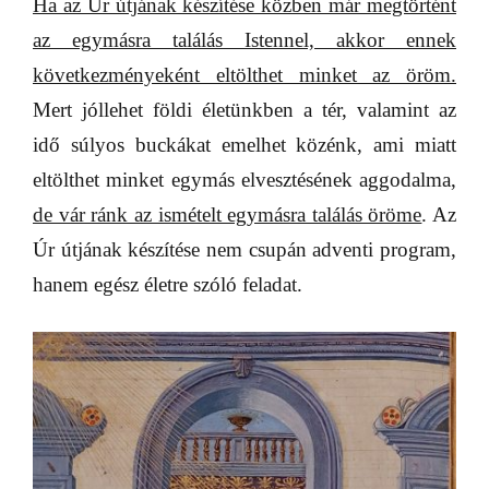
Ha az Úr útjának készítése közben már megtörtént
az egymásra találás Istennel, akkor ennek
következményeként eltölthet minket az öröm.
Mert jóllehet földi életünkben a tér, valamint az
idő súlyos buckákat emelhet közénk, ami miatt
eltölthet minket egymás elvesztésének aggodalma,
de vár ránk az ismételt egymásra találás öröme
. Az
Úr útjának készítése nem csupán adventi program,
hanem egész életre szóló feladat.