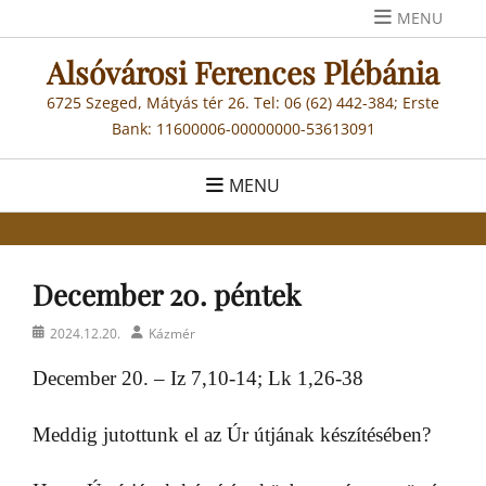
Skip
MENU
to
Alsóvárosi Ferences Plébánia
content
6725 Szeged, Mátyás tér 26. Tel: 06 (62) 442-384; Erste
Bank: 11600006-00000000-53613091
MENU
December 20. péntek
Posted
Author
2024.12.20.
Kázmér
on
December 20. – Iz 7,10-14; Lk 1,26-38
Meddig jutottunk el az Úr útjának készítésében?