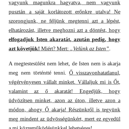
vagyunk magunkra hagyatva, nem vagyunk
pusztán a saját korlátozott erőnkre utalva! Ne
szorongjunk, ne féljünk megtenni azt a lépést,
elhatározást, illetve meghozni azt a döntést, hogy
elfogadjuk Isten akaratát, azután pedig, hogy
azt követjük!
Miért? Mert:
„Velünk az Isten”
.
A megtestesülést nem lehet, de Isten nem is akarja
meg nem történtté tenni.
Ő visszavonhatatlanul,
végérvényesen vállalt minket. Vállaljuk mi is Őt,
valamint az ő akaratát! Engedjük, hogy
üdvözítsen minket, azon az úton, illetve azon a
módon, ahogy Ő akarja! Részünkről is tegyünk
meg mindent az üdvösségünkért, mert ez egyedül
a mi közreműködésünkkel lehetséges!