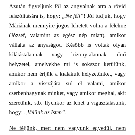
Azután figyeljünk föl az angyalnak arra a rövid
felszólítására is, hogy:
„Ne félj”
! Jól tudjuk, hogy
Máriának mennyire jogos lehetett volna a félelme
(József, valamint az egész nép miatt), amikor
vállalta az anyaságot. Később is voltak olyan
kilátástalannak vagy bizonytalannak tűnő
helyzetei, amelyekbe mi is sokszor kerülünk,
amikor nem értjük a kialakult helyzetünket, vagy
amikor a visszájára sül el valami, amikor
cserbenhagynak minket, vagy amikor meghal, akit
szeretünk, stb. Ilyenkor az lehet a vigasztalásunk,
hogy:
„Velünk az Isten”
.
Ne féljünk, mert nem vagyunk egyedül, nem