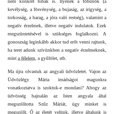
nem konkrét hibák is. Ilyenek a főbűnök (a
kevélység, a fösvénység, a bujaság, az irigység, a
torkosság, a harag, a jóra való restség), valamint a
negatív érzelmek, illetve negatív indulatok. Ezek
megszüntetésével is szükséges foglalkozni. A
gonoszság leginkább akkor tud erőt venni rajtunk,
ha teret adunk szívünkben a negatív érzelmeknek,
mint
a félelem,
a gyűlölet, stb.
Ma újra olvastuk az angyali üdvözletet. Vajon az
Üdvözlégy Mária imádságot magunkra
vonatkoztatva is szoktuk-e mondani? Ahogy az
üdvösség hajnalán az Isten angyala által
megszólította Szűz Máriát, úgy minket is
megszólít. Ő az életét velünk, illetve általunk is