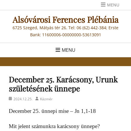
Skip
MENU
to
Alsóvárosi Ferences Plébánia
content
6725 Szeged, Mátyás tér 26. Tel: 06 (62) 442-384; Erste
Bank: 11600006-00000000-53613091
MENU
December 25. Karácsony, Urunk
születésének ünnepe
Posted
Author
2024.12.25.
Kázmér
on
December 25. ünnepi mise – Jn 1,1-18
Mit jelent számunkra karácsony ünnepe?