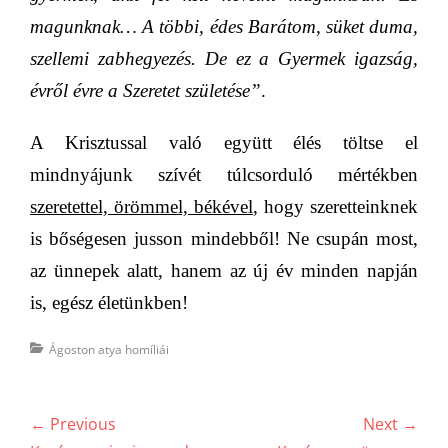
magunknak… A többi, édes Barátom, süket duma,
szellemi zabhegyezés. De ez a Gyermek igazság,
évről évre a Szeretet születése”
.
A Krisztussal való együtt élés töltse el
mindnyájunk szívét túlcsorduló mértékben
szeretettel, örömmel, békével
, hogy szeretteinknek
is bőségesen jusson mindebből! Ne csupán most,
az ünnepek alatt, hanem az új év minden napján
is, egész életünkben!
Categories
Ágoston atya homíliái
Bejegyzés
← Previous
Next →