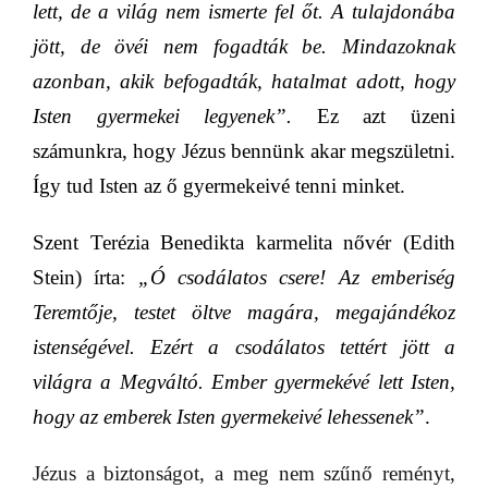
lett, de a világ nem ismerte fel őt. A tulajdonába
jött, de övéi nem fogadták be. Mindazoknak
azonban, akik befogadták, hatalmat adott, hogy
Isten gyermekei legyenek”.
Ez azt üzeni
számunkra, hogy Jézus bennünk akar megszületni.
Így tud Isten az ő gyermekeivé tenni minket.
Szent Terézia Benedikta karmelita nővér (Edith
Stein) írta:
„Ó csodálatos csere! Az emberiség
Teremtője, testet öltve magára, megajándékoz
istenségével. Ezért a csodálatos tettért jött a
világra a Megváltó. Ember gyermekévé lett Isten,
hogy az emberek Isten gyermekeivé lehessenek”
.
Jézus a biztonságot, a meg nem szűnő reményt,