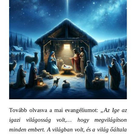
Tovább olvasva a mai evangéliumot:
„Az Ige az
igazi világosság volt,… hogy megvilágítson
minden embert.
A világban volt, és a világ őáltala