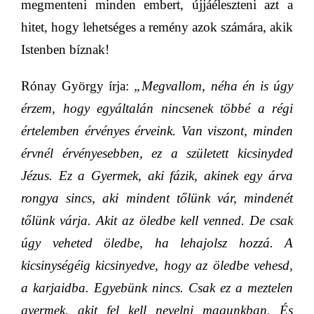
megmenteni minden embert, újjáéleszteni azt a
hitet, hogy lehetséges a remény azok számára, akik
Istenben bíznak!
Rónay György írja:
„Megvallom, néha én is úgy
érzem, hogy egyáltalán nincsenek többé a régi
értelemben érvényes érveink. Van viszont, minden
érvnél érvényesebben, ez a született kicsinyded
Jézus. Ez a Gyermek, aki fázik, akinek egy árva
rongya sincs, aki mindent tőlünk vár, mindenét
tőlünk várja. Akit az öledbe kell venned. De csak
úgy veheted öledbe, ha lehajolsz hozzá. A
kicsinységéig kicsinyedve, hogy az öledbe vehesd,
a karjaidba. Egyebünk nincs. Csak ez a meztelen
gyermek, akit fel kell nevelni magunkban. És