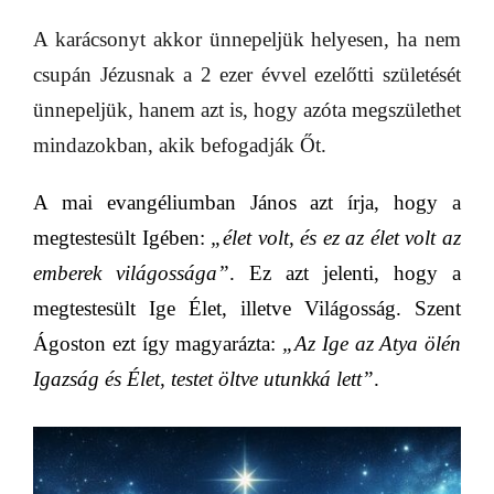
A karácsonyt akkor ünnepeljük helyesen, ha nem
csupán Jézusnak a 2 ezer évvel ezelőtti születését
ünnepeljük, hanem azt is, hogy azóta megszülethet
mindazokban, akik befogadják Őt.
A mai evangéliumban János azt írja, hogy a
megtestesült Igében:
„élet volt, és ez az élet volt az
emberek világossága”
.
Ez azt jelenti, hogy a
megtestesült Ige Élet, illetve Világosság. Szent
Ágoston ezt így magyarázta:
„Az Ige az Atya ölén
Igazság és Élet, testet öltve utunkká lett”
.