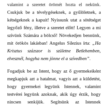
valamint a szeretet örömét hozta el nekünk.
Csukjuk be a tévelygéseknek, a gyűlöletnek, a
kétségeknek a kapuit! Nyissunk utat a sötétséget
legyőző fény, illetve a szeretet előtt! Legyen a mi
szívünk Számára a bölcső! Növekedjen bennünk,
mit örökös lakásban! Angelus Silezius írta:
„Ha
Krisztus százszor is születne Betlehemben,
elvesznél, hogyha nem jönne el a szívedben”
.
Fogadjuk be az Istent, hogy az ő gyermekeiként
megkapjuk azt a
hatalmat
, vagyis azt a küldetést,
hogy gyermekei legyünk Istennek, valamint
testvérei legyünk azoknak, akik úgy érzik, hogy
nincsen senkijük. Segítsünk az Istennek