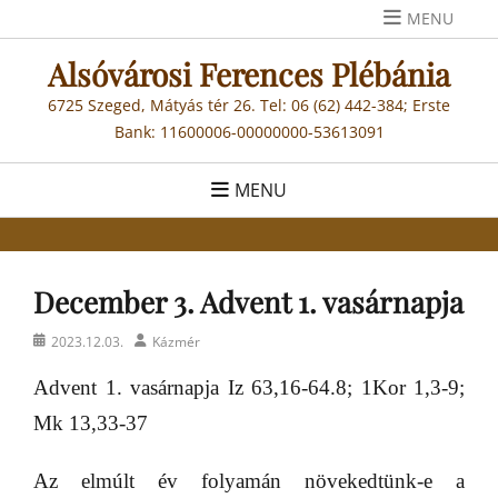
Skip
MENU
to
Alsóvárosi Ferences Plébánia
content
6725 Szeged, Mátyás tér 26. Tel: 06 (62) 442-384; Erste
Bank: 11600006-00000000-53613091
MENU
December 3. Advent 1. vasárnapja
Posted
Author
2023.12.03.
Kázmér
on
Advent 1. vasárnapja
Iz 63,16-64.8; 1Kor 1,3-9;
Mk 13,33-37
Az elmúlt év folyamán növekedtünk-e a