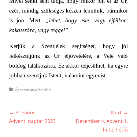
Mivel senki sem tudja, hogy mikor jön el az Úr,
ezért mindig szükséges készen lennünk, bármikor
is jön. Mert:
„lehet, hogy este, vagy éjfélkor;
kakasszóra, vagy reggel”
.
Kérjük a Szentlélek segítségét, hogy jól
felkészüljünk az Úr eljövetelére, a Vele való
boldog találkozásra. Ez akkor teljesülhet, ha egyre
jobban szeretjük Istent, valamint egymást.
Categories
Ágoston atya homíliái
Bejegyzés
← Previous
Next →
navigáció
Previous
Next
Adventi naptár 2023
December 4. Advent 1.
post:
post:
hete, hétfő