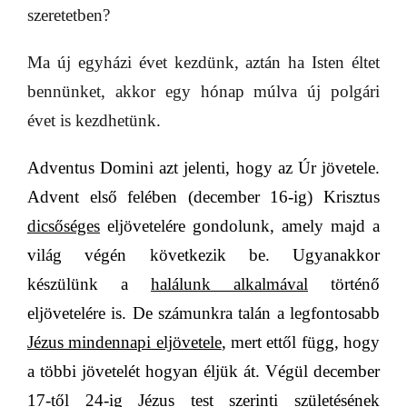
szeretetben?
Ma új egyházi évet kezdünk, aztán ha Isten éltet
bennünket, akkor egy hónap múlva új polgári
évet is kezdhetünk.
Adventus Domini azt jelenti, hogy az Úr
jövetele
.
Advent első felében (december 16-ig) Krisztus
dicsőséges
eljövetelére gondolunk, amely majd a
világ végén következik be. Ugyanakkor
készülünk
a
halálunk alkalmával
történő
eljövetelére is. De s
zámunkra talán a legfontosabb
Jézus mindennapi eljövetele
, mert ettől függ, hogy
a többi jövetelét hogyan éljük át. Végül december
17-től 24-ig
Jézus
test szerinti születésének