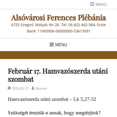
Skip
MENU
to
Alsóvárosi Ferences Plébánia
content
6725 Szeged, Mátyás tér 26. Tel: 06 (62) 442-384; Erste
Bank: 11600006-00000000-53613091
MENU
Február 17. Hamvazószerda utáni
szombat
Posted
Author
2024.02.17.
Kázmér
on
Hamvazószerda utáni szombat – Lk 5,27-32
Szükségét érezzük-e annak, hogy
megtérjünk
?