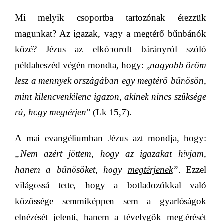
Mi melyik csoportba tartozónak érezzük
magunkat? Az igazak, vagy a megtérő bűnbánók
közé? Jézus az elkóborolt bárányról szóló
példabeszéd végén mondta, hogy: „
nagyobb öröm
lesz a mennyek országában egy megtérő bűnösön,
mint kilencvenkilenc igazon, akinek nincs szüksége
rá, hogy megtérjen
” (Lk 15,7).
A mai evangéliumban Jézus azt mondja, hogy:
„Nem azért jöttem, hogy az igazakat hívjam,
hanem a bűnösöket, hogy
megtérjenek
”
.
Ezzel
világossá tette, hogy a botladozókkal való
közössége semmiképpen sem a gyarlóságok
elnézését jelenti, hanem a tévelygők megtérését