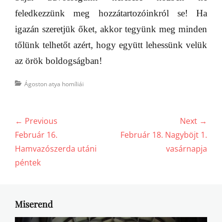
feledkezzünk meg hozzátartozóinkról se! Ha
igazán szeretjük őket, akkor tegyünk meg minden
tőlünk telhetőt azért, hogy együtt lehessünk velük
az örök boldogságban!
Categories
Ágoston atya homíliái
Bejegyzés
← Previous
Next →
navigáció
Previous
Next
Február 16.
Február 18. Nagyböjt 1.
post:
post:
Hamvazószerda utáni
vasárnapja
péntek
Miserend