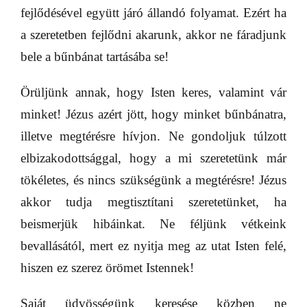
fejlődésével együtt járó állandó folyamat. Ezért ha
a szeretetben fejlődni akarunk, akkor ne fáradjunk
bele a bűnbánat tartásába se!
Örüljünk annak, hogy Isten keres, valamint vár
minket! Jézus azért jött, hogy minket bűnbánatra,
illetve megtérésre hívjon. Ne gondoljuk túlzott
elbizakodottsággal, hogy a mi szeretetünk már
tökéletes, és nincs szükségünk a megtérésre! Jézus
akkor tudja megtisztítani szeretetünket, ha
beismerjük hibáinkat. Ne féljünk vétkeink
bevallásától, mert ez nyitja meg az utat Isten felé,
hiszen ez szerez örömet Istennek!
Saját üdvösségünk keresése közben ne