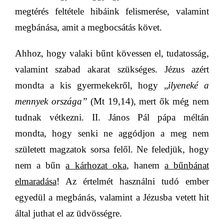
megtérés feltétele hibáink felismerése, valamint
megbánása, amit a megbocsátás követ.
Ahhoz, hogy valaki bűnt kövessen el, tudatosság,
valamint szabad akarat szükséges. Jézus azért
mondta a kis gyermekekről, hogy „
ilyeneké a
mennyek országa”
(Mt 19,14)
, mert ők még nem
tudnak vétkezni. II. János Pál pápa méltán
mondta, hogy senki ne aggódjon a meg nem
született magzatok sorsa felől. Ne feledjük, hogy
nem a bűn
a kárhozat oka
, hanem
a bűnbánat
elmaradása
!
Az értelmét használni tudó ember
egyedül a megbánás, valamint a Jézusba vetett hit
által juthat el az üdvösségre.