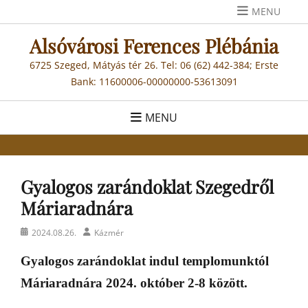
Skip
MENU
to
Alsóvárosi Ferences Plébánia
content
6725 Szeged, Mátyás tér 26. Tel: 06 (62) 442-384; Erste
Bank: 11600006-00000000-53613091
MENU
Gyalogos zarándoklat Szegedről
Máriaradnára
Posted
Author
2024.08.26.
Kázmér
on
Gyalogos zarándoklat indul templomunktól
Máriaradnára 2024. október 2-8 között.