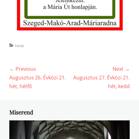
Categories
hírek
Bejegyzés
← Previous
Next →
navigáció
Previous
Next
Augusztus 26. Évközi 21.
Augusztus 27. Évközi 21.
post:
post:
hét, hétfő
hét, kedd
Miserend