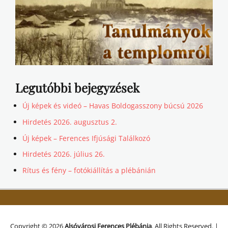
Legutóbbi bejegyzések
Új képek és videó – Havas Boldogasszony búcsú 2026
Hirdetés 2026. augusztus 2.
Új képek – Ferences Ifjúsági Találkozó
Hirdetés 2026. július 26.
Rítus és fény – fotókiállítás a plébánián
Copyright © 2026
Alsóvárosi Ferences Plébánia
. All Rights Reserved. |