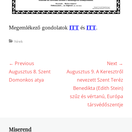
Megemlékező gondolatok
ITT
és
ITT
.
Categories
hírek
Bejegyzés
← Previous
Next →
navigáció
Previous
Next
Augusztus 8. Szent
Augusztus 9. A Keresztről
post:
post:
Domonkos atya
nevezett Szent Teréz
Benedikta (Edith Stein)
szűz és vértanú, Európa
társvédőszentje
Miserend