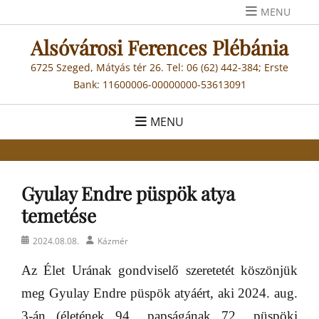
Skip
MENU
to
Alsóvárosi Ferences Plébánia
content
6725 Szeged, Mátyás tér 26. Tel: 06 (62) 442-384; Erste
Bank: 11600006-00000000-53613091
MENU
Gyulay Endre püspök atya
temetése
Posted
Author
2024.08.08.
Kázmér
on
Az Élet Urának gondviselő szeretetét köszönjük
meg Gyulay Endre püspök atyáért, aki 2024. aug.
3-án (életének 94., papságának 72., püspöki