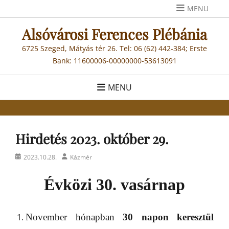
Skip
MENU
to
Alsóvárosi Ferences Plébánia
content
6725 Szeged, Mátyás tér 26. Tel: 06 (62) 442-384; Erste
Bank: 11600006-00000000-53613091
MENU
Hirdetés 2023. október 29.
Posted
Author
2023.10.28.
Kázmér
on
Évközi 30. vasárnap
November hónapban
30 napon keresztül