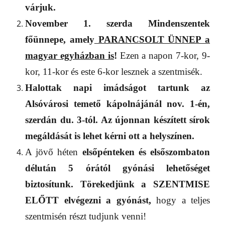
várjuk.
N
ovember 1.
szerda
Mindenszentek
főünnepe, amely
PARANCSOLT ÜNNEP a
magyar egyházban is
!
Ezen a napon 7-kor, 9-
kor, 11-kor és este 6-kor lesznek a szentmisék.
Halottak napi imádság
ot tartunk
az
Alsóvárosi temető
kápolnájánál nov. 1-én,
szerdán du. 3-tól.
Az újonnan készített
sírok
megáldását is lehet kérni
ott a helyszínen.
A jövő héten
elsőpénteken
és elsőszombaton
délután
5 órától
gyónási lehetőséget
biztosítunk
.
Törekedjünk a SZENTMISE
ELŐTT elvégezni a gyónást,
hogy a teljes
szentmisén részt tudjunk venni!