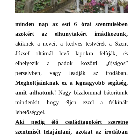
minden nap
a
z esti 6
órai szentmisében
azokért az elhunytakért imádkozunk
,
akiknek a neveit a kedves testvérek a Szent
József oltárnál levő lapokra felírják, és
elhelyezik a padok közötti „újságos”
perselyben, vagy leadják az irodában.
Megholtjainknak ez a legnagyobb segítség,
amit adhatunk!
Nagy bizalommal bátorítunk
mindenkit, hogy éljen ezzel a felkínált
lehetőséggel.
Aki pedig élő családtagokért szeretne
szentmisét felajánlani
, azokat az irodában