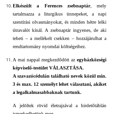
Elkészült a Ferences zsebnaptár
, mely
tartalmazza a liturgikus ünnepeket, a napi
szentírási olvasmányokat, és minden hétre lelki
útrava
lót kínál. A zsebnaptár ingyenes, de aki
teheti – a mellékelt csekken – hozzájárulhat a
rendtartomány
nyomdai költsége
i
hez.
A mai nappal megkezdődött az
egyházközségi
képviselő-testület
VÁLASZTÁS
A
.
A szavazócédulán található nevek közül
min.
3 és max. 12
személyt lehet választani
, akiket
a legalkalmasabbaknak tartunk.
A
jelöltek rövid életrajzával a hirdetőtáblán
ismerkedhetünk meg.