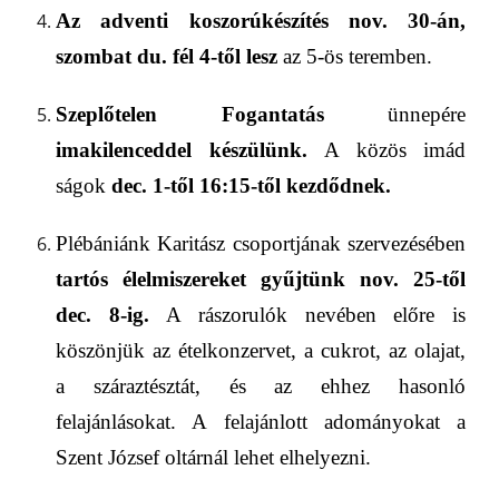
Az adventi koszorúkészítés
nov. 30-án,
szombat du. fél 4-től lesz
az 5-ös teremben.
Szeplőtelen Fogantatás
ünnepére
imakilenceddel
készülünk.
A közös imád
ságok
dec. 1-től
1
6
:
1
5-től kezdődnek.
Plébániánk
Karitász csoportjá
nak szervezésében
tartós élelmiszereket gyűjtünk
nov. 25-től
dec. 8-ig.
A rászorulók nevében előre is
köszönjük az ételkonzervet, a cukrot, az olajat,
a száraztésztát, és az ehhez hasonló
felajánlásokat.
A felajánlott adományokat a
Szent József oltárnál lehet elhelyezni.