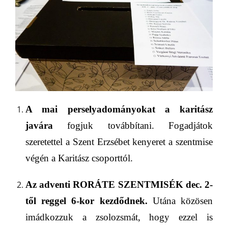
A mai
perselyadományokat a karitász
javára
fogjuk továbbítani.
Fogadjátok
szeretettel a Szent Erzsébet kenyeret a szentmise
végén a Karitász csoporttól.
Az adventi RORÁTE SZENTMISÉK
dec
.
2
-
t
ő
l
reggel
6
-kor
kezdődnek
.
Utána közösen
imádkozzuk a zsolozsmát, hogy ezzel is