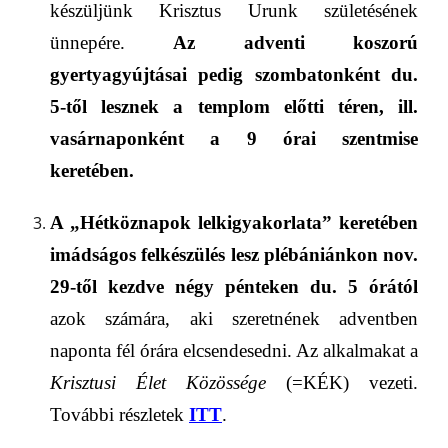
készüljünk Krisztus Urunk születésének
ünnepére.
Az adventi koszorú
gyertyagyújtásai pedig szombatonként du.
5-től lesznek a templom előtti téren,
ill.
vasá
r
naponként a 9 órai szentmise
keretében.
A „Hétköznapok lelkigyakorlata” keretében
imádságos felkészülés lesz plébániánkon nov.
29-től kezdve négy pénteken
du. 5 órától
azok számára, aki szeretnének adventben
naponta fél órára elcsendesedni
.
Az alkalmakat a
Krisztusi Élet Közössége
(=KÉK)
vezeti.
További részletek
ITT
.