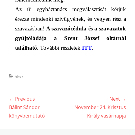
Az új egyháztanács megválasztását kérjük
érezze mindenki szívügyének, és vegyen rész a
szavazásban!
A szavazócédula és a szavazatok
gyűjtőládája a
Szent József oltárnál
található.
További részletek
ITT
.
Categories
hírek
Bejegyzés
← Previous
Next →
navigáció
Previous
Next
Bálint Sándor
November 24. Krisztus
post:
post:
könyvbemutató
Király vasárnapja