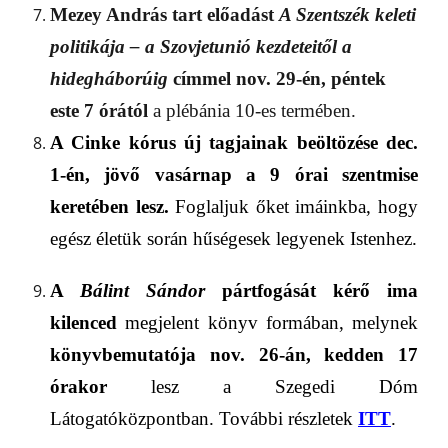
Mezey András tart előadást
A Szentszék keleti
politikája – a Szovjetunió kezdeteitől a
hidegháborúig
címmel nov. 29-én, péntek
este 7 órától
a plébánia 10-es termében.
A Cinke kórus
új tagjainak beöltözése dec.
1-én, jövő vasárnap a 9 órai szentmise
keretében lesz
.
Foglaljuk őket imáinkba, hogy
egész életük során hűségesek legyenek Istenhez
.
A
Bálint Sándor
pártfogását kérő ima
kilenced
megjelent könyv formában,
melynek
könyvbemutatója
nov. 26-án, kedden 17
órakor
lesz a Szegedi Dóm
Látogatóközpontban. További részletek
ITT
.