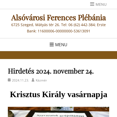
Skip
MENU
to
Alsóvárosi Ferences Plébánia
content
6725 Szeged, Mátyás tér 26. Tel: 06 (62) 442-384; Erste
Bank: 11600006-00000000-53613091
MENU
Hirdetés 2024. november 24.
Posted
Author
2024.11.23.
Kázmér
on
Krisztus Király
vasárnap
ja